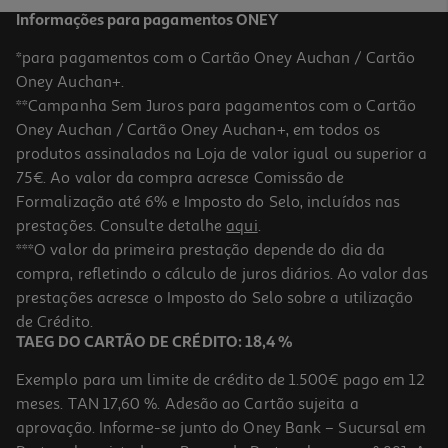
Informações para pagamentos ONEY
*para pagamentos com o Cartão Oney Auchan / Cartão
Oney Auchan+.
**Campanha Sem Juros para pagamentos com o Cartão
Oney Auchan / Cartão Oney Auchan+, em todos os
produtos assinalados na Loja de valor igual ou superior a
75€. Ao valor da compra acresce Comissão de
Formalização até 6% e Imposto do Selo, incluídos nas
prestações. Consulte detalhe
aqui
.
5.0
(1)
Auriculares Com Fio Qilive 600182349 Preto Q1337
***O valor da primeira prestação depende do dia da
compra, refletindo o cálculo de juros diários. Ao valor das
6.99 €/un
prestações acresce o Imposto do Selo sobre a utilização
6,99 €
de Crédito.
TAEG DO CARTÃO DE CRÉDITO: 18,4 %
Exemplo para um limite de crédito de 1.500€ pago em 12
meses. TAN 17,60 %. Adesão ao Cartão sujeita a
aprovação. Informe-se junto do Oney Bank – Sucursal em