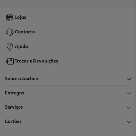
Altifalantes Roadstar Ps-1315 13cm
Lojas
19.99 €/un
Contacto
19,99 €
Ajuda
Trocas e Devoluções
Sobre a Auchan
Entregas
Serviços
4.2
(5)
Cartões
Cabo Antena M-F Qilive G4217941 Branco 5mt
9.99 €/un