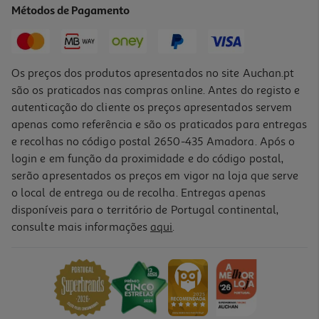
Métodos de Pagamento
9,99 €
Os preços dos produtos apresentados no site Auchan.pt
são os praticados nas compras online. Antes do registo e
autenticação do cliente os preços apresentados servem
apenas como referência e são os praticados para entregas
e recolhas no código postal 2650-435 Amadora. Após o
login e em função da proximidade e do código postal,
serão apresentados os preços em vigor na loja que serve
o local de entrega ou de recolha. Entregas apenas
disponíveis para o território de Portugal continental,
4.0
(8)
consulte mais informações
aqui
.
Dry Air Qilive Branco 400ml 600172205
6.99 €/un
6,99 €