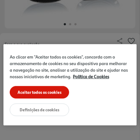
Faça a sua avaliação
Ref. / EAN:
7621800013118
Ao clicar em "Aceitar todos os cookies", concorda com o
armazenamento de cookies no seu dispositivo para melhorar
a navegação no site, analisar a utilização do site e ajudar nas
nossas iniciativas de marketing.
Política de Cookies
16,99 €
Aceitar todos os cookies
Receba em casa a 11/08/2026
, se encomendar até às 12h.
1h
Recolha em loja Express
*
3h
Recolha Drive
*
Definições de cookies
*Mediante disponibilidade de slot de entrega e stock em loja.
consultar stock >.