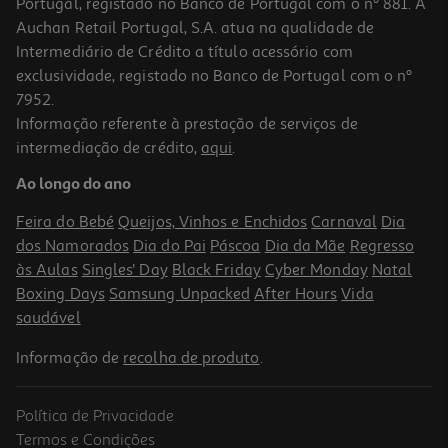
Portugal, registado no Banco de Portugal com o nº 881. A
Auchan Retail Portugal, S.A. atua na qualidade de
Intermediário de Crédito a título acessório com
exclusividade, registado no Banco de Portugal com o nº
7952.
Informação referente à prestação de serviços de
intermediação de crédito,
aqui
.
Cabo Usb A-Micro B Qilive Q.3814 G4218014 Usb 2.0 Otg 15cm
Ao longo do ano
3.99 €/un
Feira do Bebé
Queijos, Vinhos e Enchidos
Carnaval
Dia
3,99 €
dos Namorados
Dia do Pai
Páscoa
Dia da Mãe
Regresso
às Aulas
Singles' Day
Black Friday
Cyber Monday
Natal
Boxing Days
Samsung Unpacked
After Hours
Vida
saudável
Informação de
recolha de produto
.
Política de Privacidade
Termos e Condições