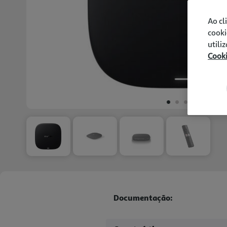
Ao cl
cooki
utili
Cook
Documentação: