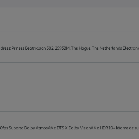
ress: Prinses Beatrixlaan 582, 2595BM, The Hague, The Netherlands Electroni
60fps Suporta Dolby AtmosÂ® e DTS X Dolby VisionÂ® e HDR 10+ Idioma de su