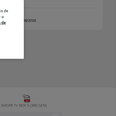
to de
r a
/08/2026 e 11/08/2026
a de
XIAOMI TV BOX S (3RD GEN)