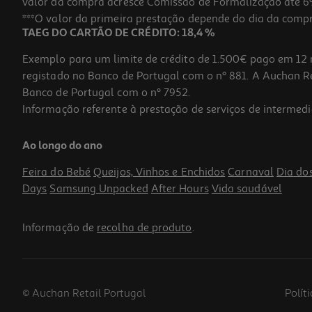
valor da compra acresce Comissão de Formalização até 6%
***O valor da primeira prestação depende do dia da compra,
TAEG DO CARTÃO DE CRÉDITO: 18,4 %
Exemplo para um limite de crédito de 1.500€ pago em 12 
registado no Banco de Portugal com o nº 881. A Auchan Ret
Banco de Portugal com o nº 7952.
Informação referente à prestação de serviços de intermedi
Prateleira Para Box Hama 00220889 Preto
Ao longo do ano
9.99 €/un
Feira do Bebé
Queijos, Vinhos e Enchidos
Carnaval
Dia do
9,99 €
Days
Samsung Unpacked
After Hours
Vida saudável
Informação de
recolha de produto
.
© Auchan Retail Portugal
Polít