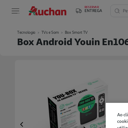
RESERVAR
ENTREGA
Pe
Tecnologia
TVs e Som
Box Smart TV
Box Android Youin En10
Ao cl
cooki
Previous
utili