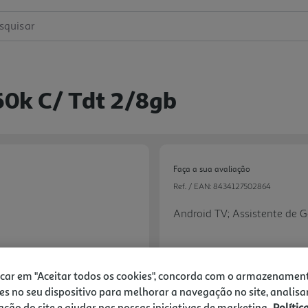
squisar
60k C/ Tdt 2/8gb
Faça a sua avaliação
Ref. / EAN:
8434127502864
Android TV; Assistente de Go
icar em "Aceitar todos os cookies", concorda com o armazenamen
89,99 €
es no seu dispositivo para melhorar a navegação no site, analisa
Next
zação do site e ajudar nas nossas iniciativas de marketing.
Polític