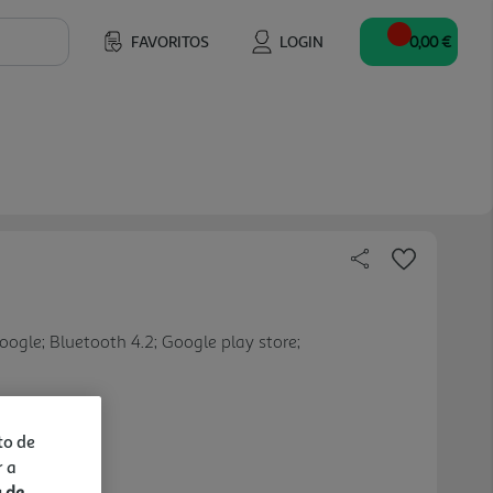
FAVORITOS
LOGIN
0,00 €
ogle; Bluetooth 4.2; Google play store;
to de
r a
a de