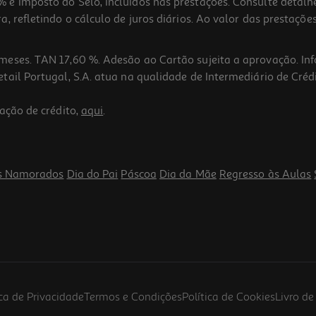
 e Imposto do Selo, incluídos nas prestações. Consulte detal
 refletindo o cálculo de juros diários. Ao valor das prestações
meses. TAN 17,60 %. Adesão ao Cartão sujeita a aprovação. In
ail Portugal, S.A. atua na qualidade de Intermediário de Crédi
ação de crédito,
aqui
.
s Namorados
Dia do Pai
Páscoa
Dia da Mãe
Regresso às Aulas
ica de Privacidade
Termos e Condições
Política de Cookies
Livro d