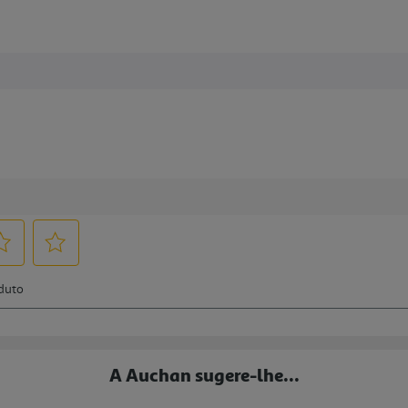
A Auchan sugere-lhe...