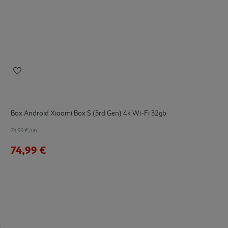
Box Android Xiaomi Box S (3rd Gen) 4k Wi-Fi 32gb
74.99 €/un
74,99 €