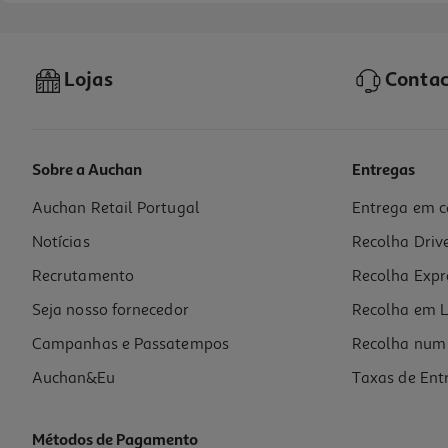
Lojas
Contac
Sobre a Auchan
Entregas
Auchan Retail Portugal
Entrega em c
Box Android Youin En10140k (4k Uhd 2gb 8gb)
Notícias
Recolha Driv
69.99 €/un
Recrutamento
Recolha Expr
69,99 €
Seja nosso fornecedor
Recolha em L
Campanhas e Passatempos
Recolha num 
Auchan&Eu
Taxas de Ent
Métodos de Pagamento