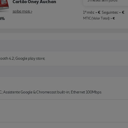
3 meses sem juros
Cartão Oney Auchan
saiba mais >
- €
- €
1º mês:
Seguintes:
,4%
- €
MTIC (Valor Total):
ooth 4.2; Google play store;
; Assistente Google & Chromecast built-in; Ethernet 100Mbps