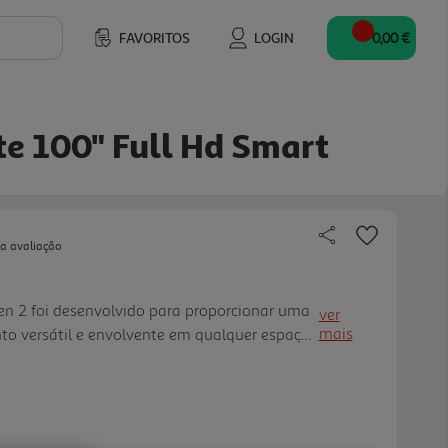
FAVORITOS
LOGIN
0,00 €
te 100" Full Hd Smart
ua avaliação
n 2 foi desenvolvido para proporcionar uma
ver
mais
to versátil e envolvente em qualquer espaço,
D, funcionalidades Smart TV e um design
 projetar imagens ent re 30" e 100", adapta-
ivisões graças à base com rotação até 180°,
to automático e correção automática da