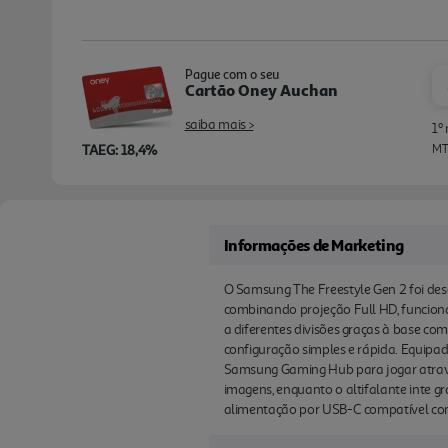
Pague com o seu
Cartão Oney Auchan
saiba mais >
1º
TAEG: 18,4%
MTI
Informações de Marketing
O Samsung The Freestyle Gen 2 foi des
combinando projeção Full HD, funciona
a diferentes divisões graças à base c
configuração simples e rápida. Equipado
Samsung Gaming Hub para jogar atravé
imagens, enquanto o altifalante inte 
alimentação por USB-C compatível com