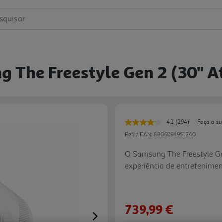
squisar
g The Freestyle Gen 2 (30" A
4.1
(294)
Faça a s
Leu
294
Ref. / EAN:
8806094951240
avaliações.
Link
O Samsung The Freestyle Ge
para
experiência de entretenimen
a
mesma
combinando projeção Full H
página.
portátil compacto. Capaz de
se facilmente a diferentes d
739,99 €
foco automático, nivelamen
Next