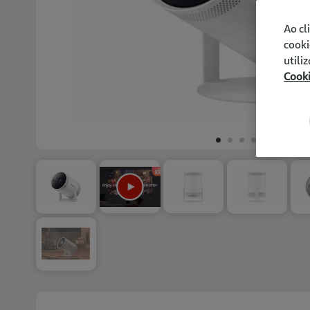
Ao cl
cooki
utili
Cook