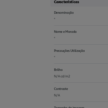
Características
Denominação
*
Nome e Morada
*
Precauções Utilização
*
Brilho
N/A cd/m2
Contraste
N/A
Tamanho da imagem