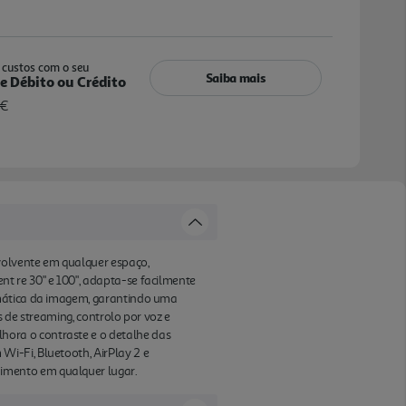
custos com o seu
Saiba mais
e Débito ou Crédito
 €
volvente em qualquer espaço,
t re 30" e 100", adapta-se facilmente
omática da imagem, garantindo uma
 de streaming, controlo por voz e
ora o contraste e o detalhe das
i-Fi, Bluetooth, AirPlay 2 e
imento em qualquer lugar.