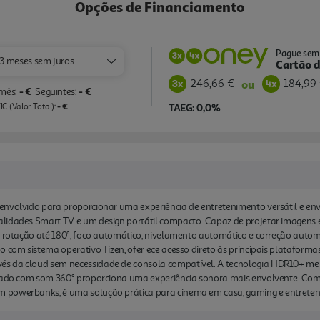
Opções de Financiamento
Pague sem 
3 meses sem juros
Cartão d
246,66 €
184,99
ou
- €
- €
 mês:
Seguintes:
- €
C (Valor Total):
TAEG: 0,0%
envolvido para proporcionar uma experiência de entretenimento versátil e en
lidades Smart TV e um design portátil compacto. Capaz de projetar imagens en
om rotação até 180°, foco automático, nivelamento automático e correção aut
 com sistema operativo Tizen, ofer ece acesso direto às principais plataformas
s da cloud sem necessidade de consola compatível. A tecnologia HDR10+ melh
grado com som 360° proporciona uma experiência sonora mais envolvente. Com W
 powerbanks, é uma solução prática para cinema em casa, gaming e entreten