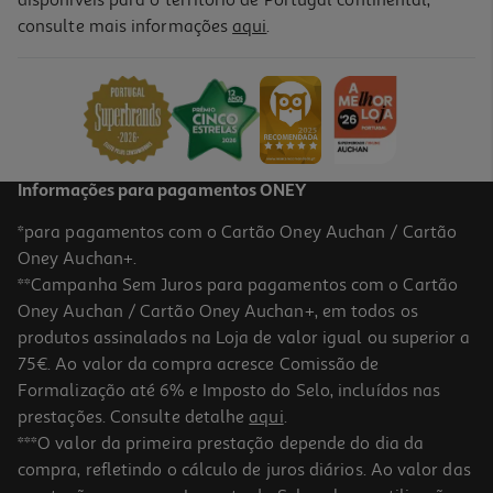
consulte mais informações
aqui
.
Auriculares Tws Qilive Q.1468 Purple
14.99 €/un
14,99 €
Informações para pagamentos ONEY
*para pagamentos com o Cartão Oney Auchan / Cartão
Oney Auchan+.
**Campanha Sem Juros para pagamentos com o Cartão
Oney Auchan / Cartão Oney Auchan+, em todos os
produtos assinalados na Loja de valor igual ou superior a
75€. Ao valor da compra acresce Comissão de
Formalização até 6% e Imposto do Selo, incluídos nas
prestações. Consulte detalhe
aqui
.
4.0
(1)
Auriculares Tws Qilive 600169949 In Ear Anc Pr Q1861
***O valor da primeira prestação depende do dia da
compra, refletindo o cálculo de juros diários. Ao valor das
29.99 €/un