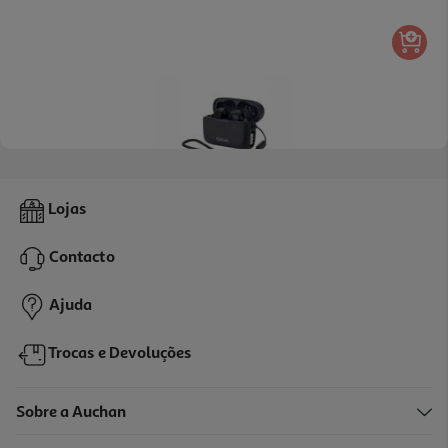
5.0
(3)
Auriculares Tws Qilive Q.1225 Desporto
Lojas
24.99 €/un
Contacto
24,99 €
Ajuda
Trocas e Devoluções
Sobre a Auchan