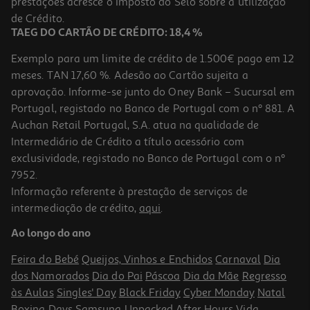
prestações acresce o Imposto do Selo sobre a utilização
29,99 €
de Crédito.
TAEG DO CARTÃO DE CRÉDITO: 18,4 %
Exemplo para um limite de crédito de 1.500€ pago em 12
meses. TAN 17,60 %. Adesão ao Cartão sujeita a
aprovação. Informe-se junto do Oney Bank – Sucursal em
Portugal, registado no Banco de Portugal com o nº 881. A
Auchan Retail Portugal, S.A. atua na qualidade de
Intermediário de Crédito a título acessório com
exclusividade, registado no Banco de Portugal com o nº
7952.
Informação referente à prestação de serviços de
3.5
(4)
intermediação de crédito,
aqui
.
Auriculares Half In Ear Qilive Branco Tws Led Screen Q1342
Ao longo do ano
20.99 €/un
Feira do Bebé
Queijos, Vinhos e Enchidos
Carnaval
Dia
20,99 €
dos Namorados
Dia do Pai
Páscoa
Dia da Mãe
Regresso
às Aulas
Singles' Day
Black Friday
Cyber Monday
Natal
Boxing Days
Samsung Unpacked
After Hours
Vida