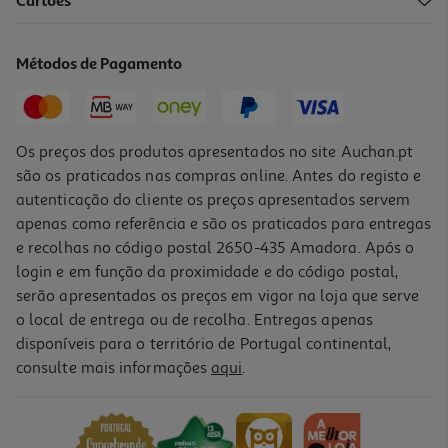
3.7
(89)
Cartões
Auriculares Bt Jbl Endurance Pace Branco
79.99 €/un
Métodos de Pagamento
79,99 €
Os preços dos produtos apresentados no site Auchan.pt
são os praticados nas compras online. Antes do registo e
autenticação do cliente os preços apresentados servem
apenas como referência e são os praticados para entregas
e recolhas no código postal 2650-435 Amadora. Após o
login e em função da proximidade e do código postal,
serão apresentados os preços em vigor na loja que serve
o local de entrega ou de recolha. Entregas apenas
disponíveis para o território de Portugal continental,
3.8
(116)
consulte mais informações
aqui
.
Auriculares Bt Jbl Endurance Zone Preto/lima
129.99 €/un
129,99 €