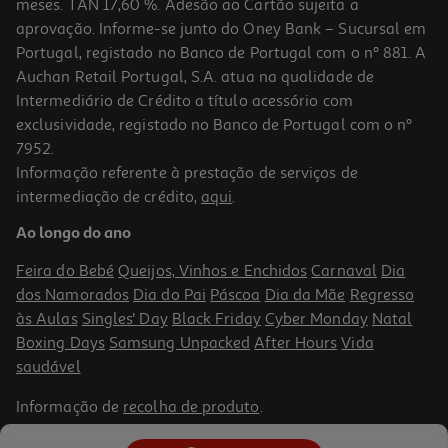
meses. TAN 17,60 %. Adesão ao Cartão sujeita a
aprovação. Informe-se junto do Oney Bank – Sucursal em
Portugal, registado no Banco de Portugal com o nº 881. A
Auchan Retail Portugal, S.A. atua na qualidade de
Intermediário de Crédito a título acessório com
exclusividade, registado no Banco de Portugal com o nº
7952.
Informação referente à prestação de serviços de
4.2
(59)
intermediação de crédito,
aqui
.
Auriculares Open-Ear Jbl Sense Pro Preto
Ao longo do ano
179.99 €/un
Feira do Bebé
Queijos, Vinhos e Enchidos
Carnaval
Dia
179,99 €
dos Namorados
Dia do Pai
Páscoa
Dia da Mãe
Regresso
às Aulas
Singles' Day
Black Friday
Cyber Monday
Natal
Boxing Days
Samsung Unpacked
After Hours
Vida
saudável
Informação de
recolha de produto
.