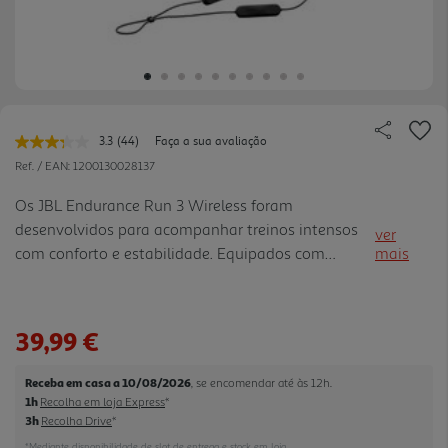
3.3
(44)
Faça a sua avaliação
Leu
44
Ref. / EAN:
1200130028137
avaliações.
Link
Os JBL Endurance Run 3 Wireless foram
para
desenvolvidos para acompanhar treinos intensos
a
ver
mesma
com conforto e estabilidade. Equipados com
mais
página.
tecnologia FlipHookT, permitem uma utilização
versátil dentro do ouvido ou atrás da orelha. A
tecnologia TwistLockT e as pontei ras ergonómicas
39,99 €
garantem um encaixe seguro que não cai durante
a atividade física. Com classificação IP65, são
Receba em casa a 10/08/2026
, se encomendar até às 12h.
resistentes à água e poeira, ideais para treinos no
1h
Recolha em loja Express
*
interior ou exterior. O driver dinâmico de 8 mm
3h
Recolha Drive
*
proporciona o característico som JBL Pure Ba ss
*Mediante disponibilidade de slot de entrega e stock em loja.