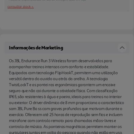
com graves profundos que motivam durante o
consultar stock >.
exercício. Oferecem até 25 horas de reprodução
sem fios e incluem microfone com controlo remoto
para chamadas mãos-livres e controlo de música.
As ponteiras magnéticas permitem manter os
auriculares juntos em volta do pescoço quando
Informações de Marketing
não estão em uso. A aplicação JBL Headphones
permite ainda personalizar a experiência de som.
Os JBL Endurance Run 3 Wireless foram desenvolvidos para
acompanhar treinos intensos com conforto e estabilidade.
Equipados com tecnologia FlipHookT, permitem uma utilização
versátil dentro do ouvido ou atrás da orelha. A tecnologia
TwistLockT e as pontei ras ergonómicas garantem um encaixe
seguro que não cai durante a atividade física. Com classificação
IP65, são resistentes à água e poeira, ideais para treinos no interior
ou exterior. O driver dinâmico de 8 mm proporciona o característico
som JBL Pure Ba ss com graves profundos que motivam durante o
exercício. Oferecem até 25 horas de reprodução sem fios e incluem
microfone com controlo remoto para chamadas mãos-livres e
controlo de música. As ponteiras magnéticas permitem manter os
auriculares juntos em volta do pescoço quando não estão em uso.