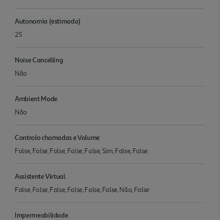
Autonomia (estimada)
25
Noise Cancelling
Não
Ambient Mode
Não
Controlo chamadas e Volume
False, False, False, False, False, Sim, False, False
Assistente Virtual
False, False, False, False, False, False, Não, False
Impermeabilidade