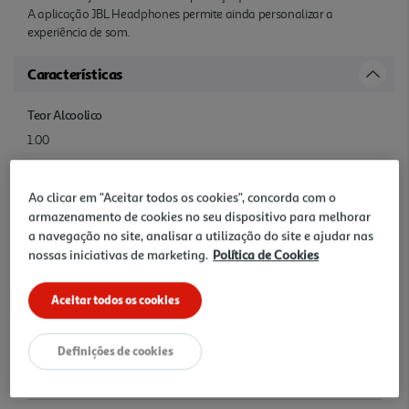
A aplicação JBL Headphones permite ainda personalizar a
experiência de som.
Características
Teor Alcoolico
1.00
Denominação
Ao clicar em "Aceitar todos os cookies", concorda com o
Auriculares Sem Fio JBL Endurance Run 3 Bluetooth
armazenamento de cookies no seu dispositivo para melhorar
a navegação no site, analisar a utilização do site e ajudar nas
nossas iniciativas de marketing.
Política de Cookies
Nome e Morada
Nome da pessoa responsável na UE Harman International
Aceitar todos os cookies
Industries, Incorporated - EMEA Liaison Office Endereço Postal da
pessoa responsável na UE Danzigerkade 16G, 1013 AP Amsterdam,
Países Baixos Fabricante Harman International Industries,
Definições de cookies
Incorporated Endereço eletrónico da pessoa responsável na UE
customer.support@harman.com