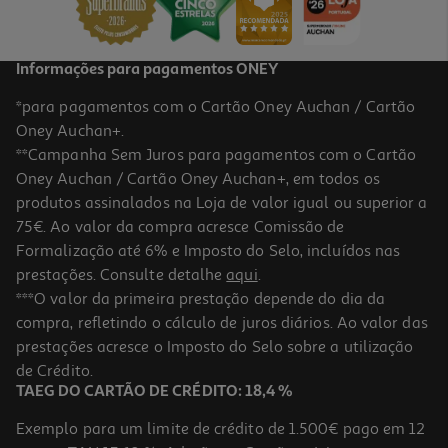
Informações para pagamentos ONEY
*para pagamentos com o Cartão Oney Auchan / Cartão
Oney Auchan+.
**Campanha Sem Juros para pagamentos com o Cartão
Oney Auchan / Cartão Oney Auchan+, em todos os
produtos assinalados na Loja de valor igual ou superior a
75€. Ao valor da compra acresce Comissão de
Formalização até 6% e Imposto do Selo, incluídos nas
prestações. Consulte detalhe
aqui
.
4.1
(93)
Auriculares Bt Jbl Sense Lite Branco
***O valor da primeira prestação depende do dia da
compra, refletindo o cálculo de juros diários. Ao valor das
129.99 €/un
prestações acresce o Imposto do Selo sobre a utilização
129,99 €
de Crédito.
TAEG DO CARTÃO DE CRÉDITO: 18,4 %
Exemplo para um limite de crédito de 1.500€ pago em 12