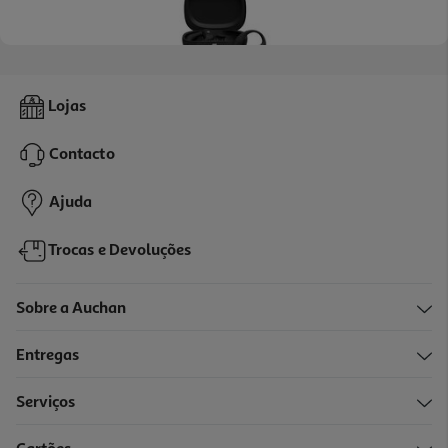
4.3
(121)
Auriculares Bt Jbl Endurance Peak 4 Preto/cinza
Lojas
119.99 €/un
Contacto
119,99 €
Ajuda
Trocas e Devoluções
Sobre a Auchan
Entregas
Serviços