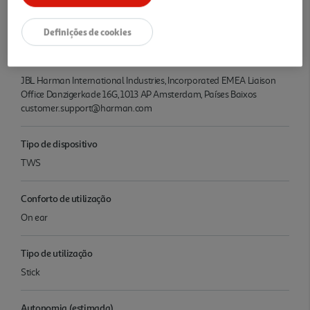
Denominação
Auriculares/ ENDURANCE ZONE / AJBLENDUZONE
Definições de cookies
Nome e Morada
JBL Harman International Industries, Incorporated EMEA Liaison
Office Danzigerkade 16G, 1013 AP Amsterdam, Países Baixos
customer.support@harman.com
Tipo de dispositivo
TWS
Conforto de utilização
On ear
Tipo de utilização
Stick
Autonomia (estimada)