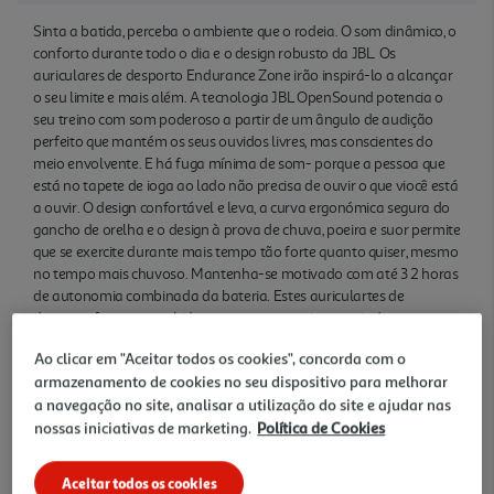
Sinta a batida, perceba o ambiente que o rodeia. O som dinâmico, o
conforto durante todo o dia e o design robusto da JBL. Os
auriculares de desporto Endurance Zone irão inspirá-lo a alcançar
o seu limite e mais além. A tecnologia JBL OpenSound potencia o
seu treino com som poderoso a partir de um ângulo de audição
perfeito que mantém os seus ouvidos livres, mas conscientes do
meio envolvente. E há fuga mínima de som- porque a pessoa que
está no tapete de ioga ao lado não precisa de ouvir o que viocê está
a ouvir. O design confortável e leva, a curva ergonómica segura do
gancho de orelha e o design à prova de chuva, poeira e suor permite
que se exercite durante mais tempo tão forte quanto quiser, mesmo
no tempo mais chuvoso. Mantenha-se motivado com até 3 2 horas
de autonomia combinada da bateria. Estes auriculartes de
desporto foram concebidos para os seus treinos mais duros.
Ao clicar em "Aceitar todos os cookies", concorda com o
Características
armazenamento de cookies no seu dispositivo para melhorar
a navegação no site, analisar a utilização do site e ajudar nas
Teor Alcoolico
nossas iniciativas de marketing.
Política de Cookies
1.00
Aceitar todos os cookies