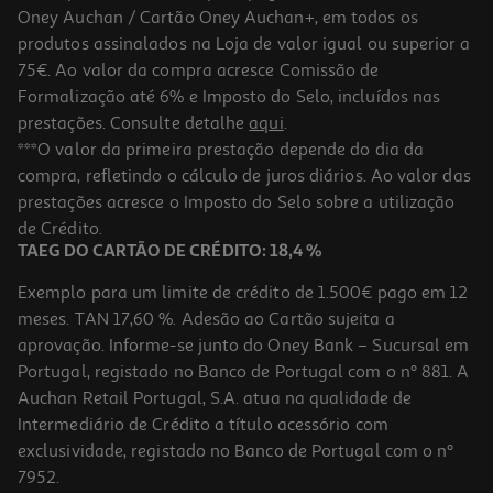
Oney Auchan / Cartão Oney Auchan+, em todos os
produtos assinalados na Loja de valor igual ou superior a
75€. Ao valor da compra acresce Comissão de
Formalização até 6% e Imposto do Selo, incluídos nas
prestações. Consulte detalhe
aqui
.
4.4
(105)
Auriculares Tws Jbl Soundgear Sense Branco
***O valor da primeira prestação depende do dia da
compra, refletindo o cálculo de juros diários. Ao valor das
149.99 €/un
prestações acresce o Imposto do Selo sobre a utilização
149,99 €
de Crédito.
TAEG DO CARTÃO DE CRÉDITO: 18,4 %
Exemplo para um limite de crédito de 1.500€ pago em 12
meses. TAN 17,60 %. Adesão ao Cartão sujeita a
aprovação. Informe-se junto do Oney Bank – Sucursal em
Portugal, registado no Banco de Portugal com o nº 881. A
Auchan Retail Portugal, S.A. atua na qualidade de
Intermediário de Crédito a título acessório com
exclusividade, registado no Banco de Portugal com o nº
7952.