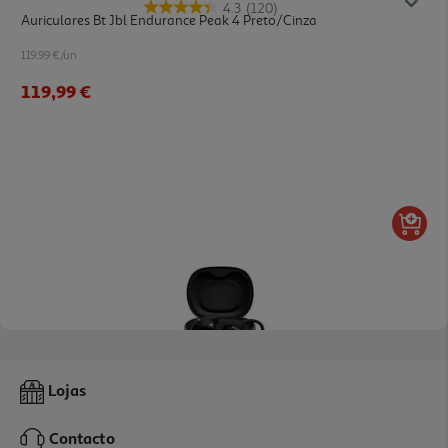
4.3
(120)
Auriculares Bt Jbl Endurance Peak 4 Preto/cinza
119.99 €/un
119,99 €
4.2
(59)
Auriculares Open-Ear Jbl Sense Pro Preto
Lojas
179.99 €/un
Contacto