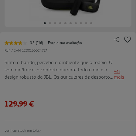
3.8
(116)
Faça a sua avaliação
Leu
116
Ref. / EAN:
1200130024757
avaliações.
Link
Sinta a batida, perceba o ambiente que o rodeia. O
para
som dinâmico, o conforto durante todo o dia e o
a
ver
mesma
design robusto da JBL. Os auriculares de desporto
mais
página.
Endurance Zone irão inspirá-lo a alcançar o seu
limite e mais além. A tecnologia JBL OpenSound
potencia o seu treino com som poderoso a partir de
129,99 €
um ângulo de audição perfeito que mantém os
seus ouvidos livres, mas conscientes do meio
envolvente. E há fuga mínima de som- porque a
pessoa que está no tapete de ioga ao lado não
verificar stock em loja >
precisa de ouvir o que viocê está a ouvir. O design