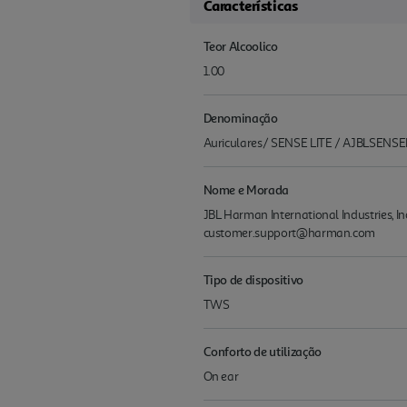
Características
Teor Alcoolico
1.00
Denominação
Auriculares/ SENSE LITE / AJBLSENSE
Nome e Morada
JBL Harman International Industries, 
customer.support@harman.com
Tipo de dispositivo
TWS
Conforto de utilização
On ear