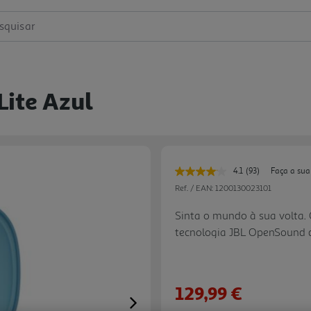
squisar
Lite Azul
4.1
(93)
Faça a sua
Leu
93
Ref. / EAN:
1200130023101
avaliações.
Link
Sinta o mundo à sua volta. 
para
tecnologia JBL OpenSound 
a
mesma
graves potentes. O novo e e
página.
silicone líquido oferece util
garantindo ao mesmo tempo
129,99 €
excelente e sempre em cont
Next