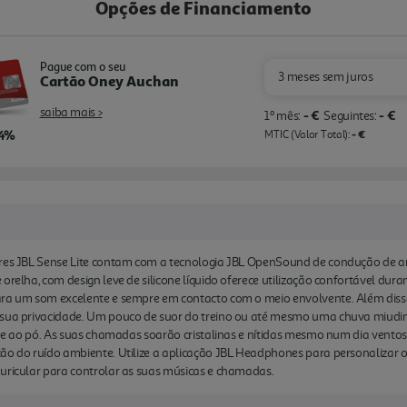
Opções de Financiamento
Pague com o seu
3 meses sem juros
Cartão Oney Auchan
saiba mais >
- €
- €
1º mês:
Seguintes:
,4%
- €
MTIC (Valor Total):
ares JBL Sense Lite contam com a tecnologia JBL OpenSound de condução de a
orelha, com design leve de silicone líquido oferece utilização confortável du
para um som excelente e sempre em contacto com o meio envolvente. Além di
a sua privacidade. Um pouco de suor do treino ou até mesmo uma chuva miu
ua e ao pó. As suas chamadas soarão cristalinas e nítidas mesmo num dia vento
ção do ruído ambiente. Utilize a aplicação JBL Headphones para personalizar
auricular para controlar as suas músicas e chamadas.