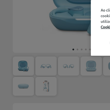
Ao cl
cooki
utili
Cook