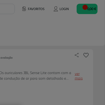
FAVORITOS
LOGIN
0,00 €
 avaliação
Os auriculares JBL Sense Lite contam com a
ver
mais
de condução de ar para som detalhado e
xclusivo gancho de orelha, com design leve de
ização confortável durante todo o dia,
 o ângulo de audição perfeito, para um som
acto com o meio envolvente. Além disso pode