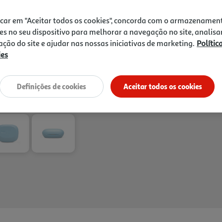
aumentar o volume em qualq
privacidade. Um pouco de 
icar em "Aceitar todos os cookies", concorda com o armazenamen
miudinha não será um proble
es no seu dispositivo para melhorar a navegação no site, analisa
água e ao pó. As suas cham
zação do site e ajudar nas nossas iniciativas de marketing.
Polític
dia ventoso, graças aos qu
ies
feixe e redução do ruído am
Entrega estimada entre
17
para personalizar o som co
controlos de toque em cada 
Definições de cookies
Aceitar todos os cookies
chamadas.