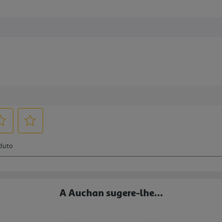
A Auchan sugere-lhe...