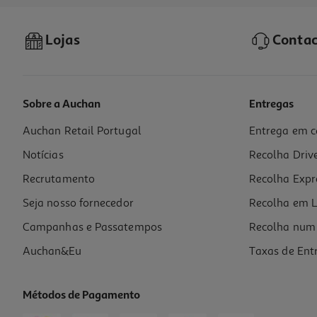
Lojas
Contac
Sobre a Auchan
Entregas
Auchan Retail Portugal
Entrega em c
Auriculares Nothing Ear (a) Black
Notícias
Recolha Driv
69.99 €/un
Recrutamento
Recolha Expr
69,99 €
Seja nosso fornecedor
Recolha em L
Campanhas e Passatempos
Recolha num 
Auchan&Eu
Taxas de Ent
Métodos de Pagamento