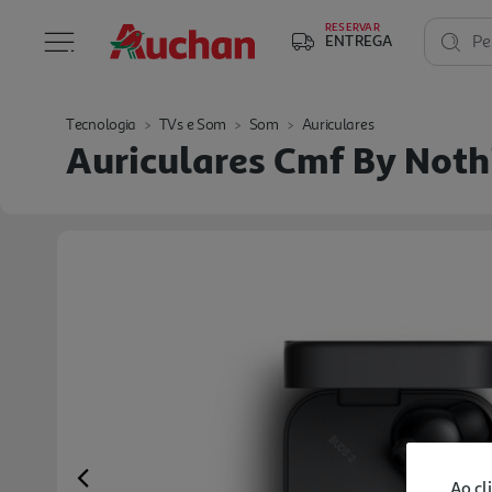
RESERVAR
ENTREGA
Pe
Tecnologia
TVs e Som
Som
Auriculares
Auriculares Cmf By Noth
Ao cl
Previous