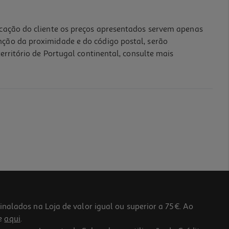
icação do cliente os preços apresentados servem apenas
nção da proximidade e do código postal, serão
erritório de Portugal continental, consulte mais
lados na Loja de valor igual ou superior a 75€. Ao
he
aqui
.