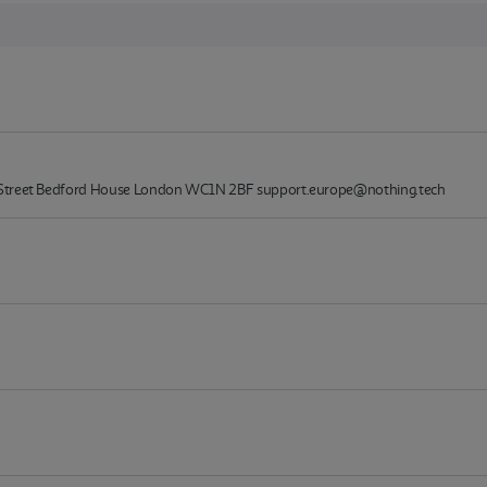
 Street Bedford House London WC1N 2BF support.europe@nothing.tech