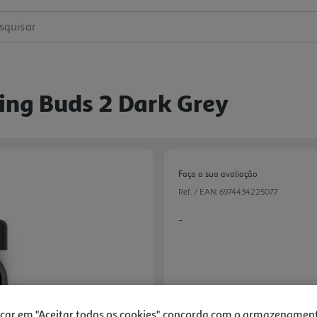
squisar
ing Buds 2 Dark Grey
Faça a sua avaliação
Ref. / EAN:
6974434225077
-
49,99 €
icar em "Aceitar todos os cookies", concorda com o armazenamen
Next