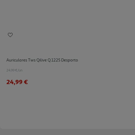
Auriculares Tws Qilive Q.1225 Desporto
24.99 €/un
24,99 €