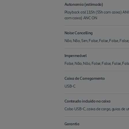
Autonomia (estimada)
Playback até 13,5h (55h com caixa) AN
com caixa) ANC ON
Noise Cancelling
Não, Não, Sim, False, False, False, False,
Impermeável
False, Não, Não, False, False, False, Fals
Caixa de Carregamento
USB-C
Conteudo incluido na caixa
Cabo USB-C, caixa de carga, guias de ut
Garantia