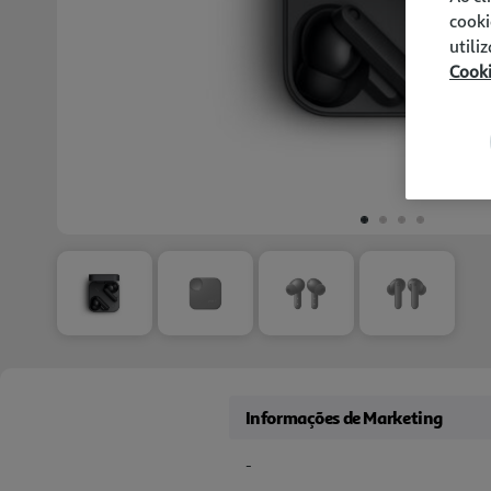
cooki
utili
Cook
Informações de Marketing
-