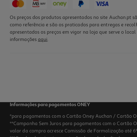
Os preços dos produtos apresentados no site Auchan.pt sã
como referência e são os praticados para entregas e reco
apresentados os preços em vigor na loja que serve o local 
informações
aqui
.
Auriculares Nothing Ear (a) (noise Cancelling - White)
69.99 €/un
69,99 €
Informações para pagamentos ONEY
*para pagamentos com o Cartão Oney Auchan / Cartão O
**Campanha Sem Juros para pagamentos com o Cartão Oney
valor da compra acresce Comissão de Formalização até 6%