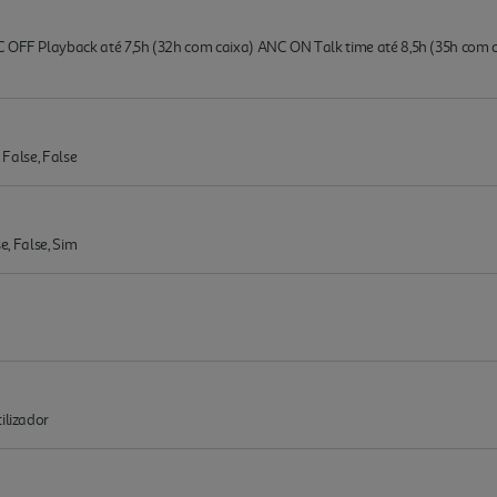
C OFF Playback até 7,5h (32h com caixa) ANC ON Talk time até 8,5h (35h com 
 False, False
e, False, Sim
ilizador