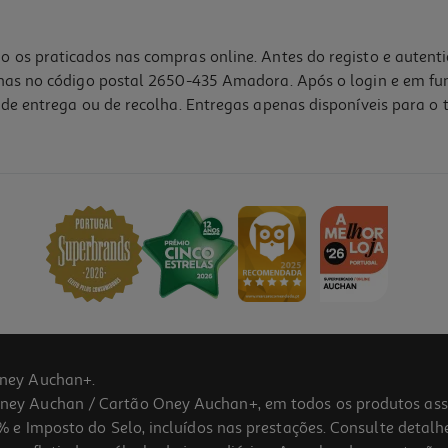
o os praticados nas compras online. Antes do registo e autent
lhas no código postal 2650-435 Amadora. Após o login e em fu
de entrega ou de recolha. Entregas apenas disponíveis para o t
ney Auchan+.
 Auchan / Cartão Oney Auchan+, em todos os produtos assina
 e Imposto do Selo, incluídos nas prestações. Consulte detal