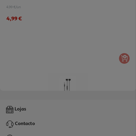
4.99 €/un
4,99 €
5.0
(1)
Auriculares Com Fio Qilive 600182349 Preto Q1337
Lojas
6.99 €/un
Contacto
6,99 €