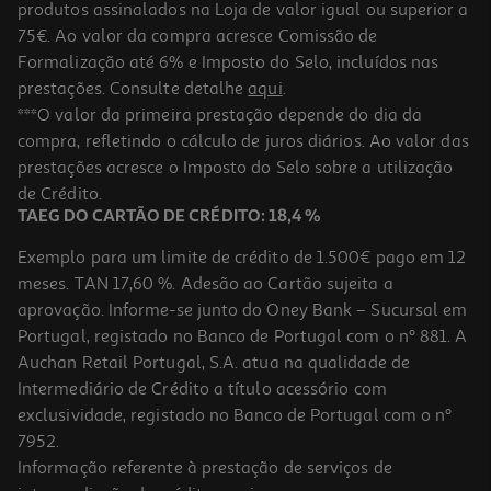
produtos assinalados na Loja de valor igual ou superior a
75€. Ao valor da compra acresce Comissão de
Formalização até 6% e Imposto do Selo, incluídos nas
prestações. Consulte detalhe
aqui
.
4.3
(25)
Auriculares Com Fio Jbl T305c Red Vermelho C/micro
***O valor da primeira prestação depende do dia da
compra, refletindo o cálculo de juros diários. Ao valor das
19.99 €/un
prestações acresce o Imposto do Selo sobre a utilização
19,99 €
de Crédito.
TAEG DO CARTÃO DE CRÉDITO: 18,4 %
Exemplo para um limite de crédito de 1.500€ pago em 12
meses. TAN 17,60 %. Adesão ao Cartão sujeita a
aprovação. Informe-se junto do Oney Bank – Sucursal em
Portugal, registado no Banco de Portugal com o nº 881. A
Auchan Retail Portugal, S.A. atua na qualidade de
Intermediário de Crédito a título acessório com
exclusividade, registado no Banco de Portugal com o nº
7952.
Informação referente à prestação de serviços de