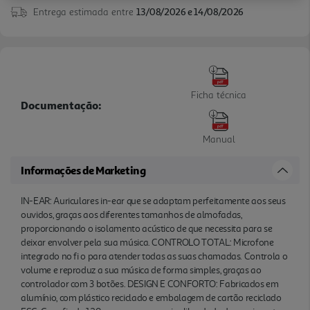
Entrega estimada entre
13/08/2026 e 14/08/2026
Com fio de 120 cm para uma maior liberdade de
movimentos, e ligação jack de 3,5 mm para os ligar
aos seus dispositivos habituais. Caixa rígida de
transporte, para os levar sempre consigo, com toda
a segurança.
Ficha técnica
Documentação:
Manual
Informações de Marketing
IN-EAR: Auriculares in-ear que se adaptam perfeitamente aos seus
ouvidos, graças aos diferentes tamanhos de almofadas,
proporcionando o isolamento acústico de que necessita para se
deixar envolver pela sua música. CONTROLO TOTAL: Microfone
integrado no fi o para atender todas as suas chamadas. Controla o
volume e reproduz a sua música de forma simples, graças ao
controlador com 3 botões. DESIGN E CONFORTO: Fabricados em
alumínio, com plástico reciclado e embalagem de cartão reciclado