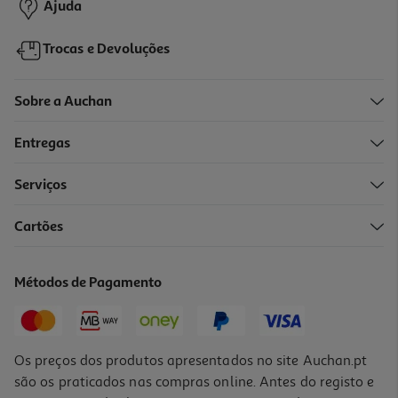
Ajuda
Trocas e Devoluções
Sobre a Auchan
Entregas
Serviços
3.7
(3)
Cartões
Auriculares Com Fio Qilive 600182350 In Ear Branco Q1337
6.99 €/un
Métodos de Pagamento
6,99 €
Os preços dos produtos apresentados no site Auchan.pt
são os praticados nas compras online. Antes do registo e