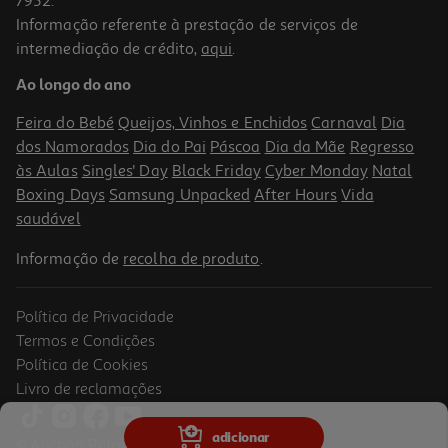
7952.
Informação referente à prestação de serviços de
intermediação de crédito,
aqui
.
Auriculares Com Fio Qilive 600182365 Q1667
Ao longo do ano
4.99 €/un
Feira do Bebé
Queijos, Vinhos e Enchidos
Carnaval
Dia
4,99 €
dos Namorados
Dia do Pai
Páscoa
Dia da Mãe
Regresso
às Aulas
Singles' Day
Black Friday
Cyber Monday
Natal
Boxing Days
Samsung Unpacked
After Hours
Vida
saudável
Informação de
recolha de produto
.
Política de Privacidade
Termos e Condições
Política de Cookies
Livro de reclamações
2.9
(9)
Auriculares Qilive Q.1666 Azul C/micro
adicionar
© Auchan Retail Portugal