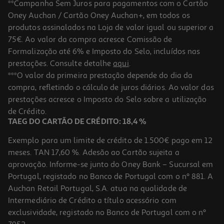
**Campanha Sem Juros para pagamentos com o Cartão
Oney Auchan / Cartão Oney Auchan+, em todos os
produtos assinalados na Loja de valor igual ou superior a
75€. Ao valor da compra acresce Comissão de
Formalização até 6% e Imposto do Selo, incluídos nas
prestações. Consulte detalhe
aqui
.
2.5
(15)
Auriculares Qilive 887217 C/micro Branco Q.1666
***O valor da primeira prestação depende do dia da
compra, refletindo o cálculo de juros diários. Ao valor das
3.99 €/un
prestações acresce o Imposto do Selo sobre a utilização
3,99 €
de Crédito.
TAEG DO CARTÃO DE CRÉDITO: 18,4 %
Exemplo para um limite de crédito de 1.500€ pago em 12
meses. TAN 17,60 %. Adesão ao Cartão sujeita a
aprovação. Informe-se junto do Oney Bank – Sucursal em
Portugal, registado no Banco de Portugal com o nº 881. A
Auchan Retail Portugal, S.A. atua na qualidade de
Intermediário de Crédito a título acessório com
exclusividade, registado no Banco de Portugal com o nº