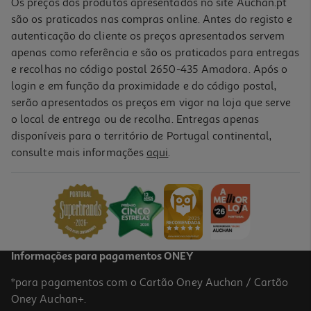
Os preços dos produtos apresentados no site Auchan.pt
são os praticados nas compras online. Antes do registo e
autenticação do cliente os preços apresentados servem
apenas como referência e são os praticados para entregas
e recolhas no código postal 2650-435 Amadora. Após o
login e em função da proximidade e do código postal,
serão apresentados os preços em vigor na loja que serve
o local de entrega ou de recolha. Entregas apenas
disponíveis para o território de Portugal continental,
4.0
(1)
consulte mais informações
aqui
.
Auriculares 2 Em 1 Qilive 600144902 Kit Mãos Livres
7.99 €/un
7,99 €
Informações para pagamentos ONEY
*para pagamentos com o Cartão Oney Auchan / Cartão
Oney Auchan+.