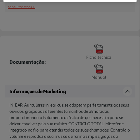
Com fio de 120 cm para uma maior liberdade de
consultar stock >.
movimentos, e ligação jack de 3,5 mm para os ligar
aos seus dispositivos habituais. Caixa rígida de
transporte, para os levar sempre consigo, com toda
a segurança.
Ficha técnica
Documentação:
Manual
Informações de Marketing
IN-EAR: Auriculares in-ear que se adaptam perfeitamente aos seus
ouvidos, graças aos diferentes tamanhos de almofadas,
proporcionando o isolamento acústico de que necessita para se
deixar envolver pela sua música. CONTROLO TOTAL: Microfone
integrado no fi o para atender todas as suas chamadas. Controla o
volume e reproduz a sua música de forma simples, graças ao