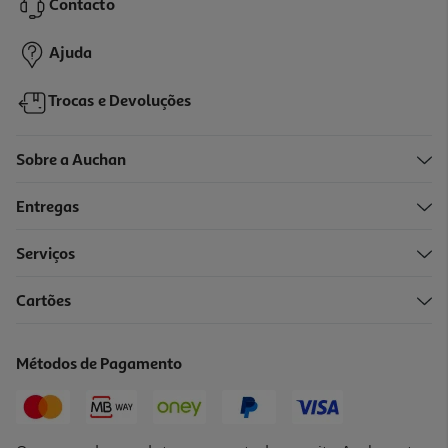
Contacto
4,99 €
Ajuda
Trocas e Devoluções
Sobre a Auchan
Entregas
Serviços
Cartões
Auriculares Com Fio Qilive 600182357 In Ear Branco Q1591
4.99 €/un
Métodos de Pagamento
4,99 €