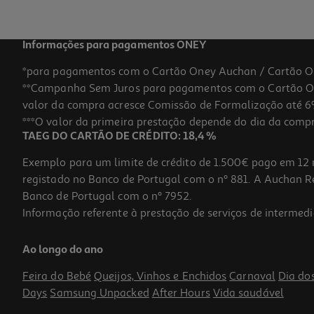
Informações para pagamentos ONEY
*para pagamentos com o Cartão Oney Auchan / Cartão O
**Campanha Sem Juros para pagamentos com o Cartão Oney
valor da compra acresce Comissão de Formalização até 6%
***O valor da primeira prestação depende do dia da compra,
TAEG DO CARTÃO DE CRÉDITO: 18,4 %
Exemplo para um limite de crédito de 1.500€ pago em 12 
registado no Banco de Portugal com o nº 881. A Auchan Ret
Banco de Portugal com o nº 7952.
Informação referente à prestação de serviços de intermedi
Auriculares Tws Qilive Q.1468 Purple
Ao longo do ano
14.99 €/un
Feira do Bebé
Queijos, Vinhos e Enchidos
Carnaval
Dia do
14,99 €
Days
Samsung Unpacked
After Hours
Vida saudável