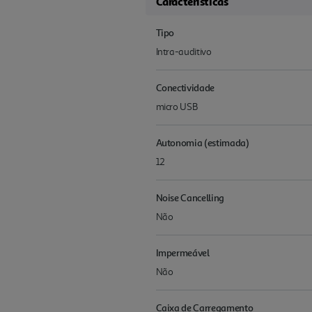
Características
Tipo
Intra-auditivo
Conectividade
micro USB
Autonomia (estimada)
12
Noise Cancelling
Não
Impermeável
Não
Caixa de Carregamento