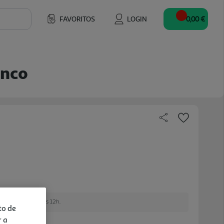
FAVORITOS
LOGIN
0,00 €
anco
e encomendar até às 12h.
to de
r a