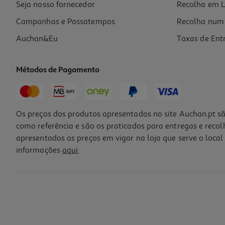
Seja nosso fornecedor
Recolha em L
Campanhas e Passatempos
Recolha num 
Auchan&Eu
Taxas de Ent
Métodos de Pagamento
Os preços dos produtos apresentados no site Auchan.pt sã
como referência e são os praticados para entregas e reco
apresentados os preços em vigor na loja que serve o local 
informações
aqui
.
Auriculares Tws In Ear Qilive 600158501 Anc Q1861 Branco
21.99 €/un
21,99 €