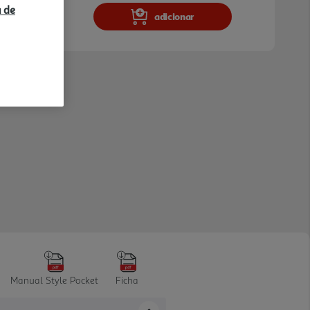
a de
adicionar
Manual Style Pocket
Ficha