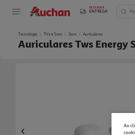
RESERVAR
ENTREGA
Pe
Tecnologia
TVs e Som
Som
Auriculares
Auriculares Tws Energy 
Ao cl
cooki
Previous