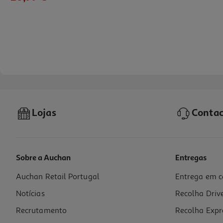
Lojas
Contac
Sobre a Auchan
Entregas
Auchan Retail Portugal
Entrega em c
Auriculares True Wireless Qilive Q.1930 20h Azul
Notícias
Recolha Driv
22.99 €/un
Recrutamento
Recolha Expr
22,99 €