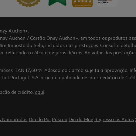
ney Auchan+.
 Auchan / Cartão Oney Auchan+, em todos os produtos assina
 e Imposto do Selo, incluídos nas prestações. Consulte detal
 refletindo o cálculo de juros diários. Ao valor das prestações
meses. TAN 17,60 %. Adesão ao Cartão sujeita a aprovação. In
ail Portugal, S.A. atua na qualidade de Intermediário de Crédi
ação de crédito,
aqui
.
s Namorados
Dia do Pai
Páscoa
Dia da Mãe
Regresso às Aulas