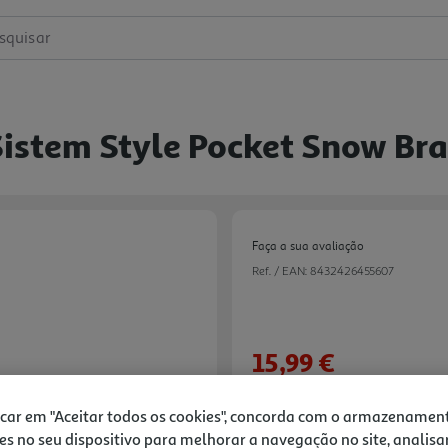
squisar
Sistem Style Pocket Snow Br
Faça a sua avaliação
Ref. / EAN:
8432426455607
15,99 €
Receba em casa a 10/08/2026
, s
icar em "Aceitar todos os cookies", concorda com o armazenamen
es no seu dispositivo para melhorar a navegação no site, analisa
Next