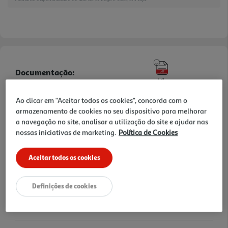
Documentação:
MI
Ao clicar em "Aceitar todos os cookies", concorda com o
Informações de Marketing
armazenamento de cookies no seu dispositivo para melhorar
a navegação no site, analisar a utilização do site e ajudar nas
AURICULARES HALF IN EAR QILIVE BRANCO TWS LED SCREEN
nossas iniciativas de marketing.
Política de Cookies
Q1342
Aceitar todos os cookies
Características
Nome e Morada
Definições de cookies
SAS OIA, 200, rue de la Recherche, Le Colibri BP 169, 59650
Villeneuve d'Ascq, France www.auchanretail.com/contact