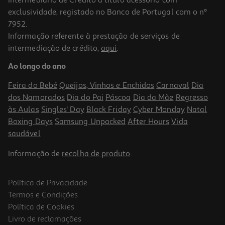
exclusividade, registado no Banco de Portugal com o nº
7952.
Informação referente à prestação de serviços de
intermediação de crédito,
aqui
.
Auriculares Tws Qilive Q.1468 Purple
Ao longo do ano
14.99 €/un
Feira do Bebé
Queijos, Vinhos e Enchidos
Carnaval
Dia
14,99 €
dos Namorados
Dia do Pai
Páscoa
Dia da Mãe
Regresso
às Aulas
Singles' Day
Black Friday
Cyber Monday
Natal
Boxing Days
Samsung Unpacked
After Hours
Vida
saudável
Informação de
recolha de produto
.
Política de Privacidade
Termos e Condições
Política de Cookies
Livro de reclamações