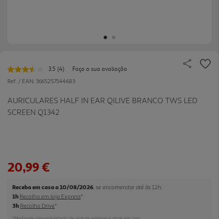
3.5
(4)
Faça a sua avaliação
Leu
4
Ref. / EAN:
3665257544683
avaliações.
Link
AURICULARES HALF IN EAR QILIVE BRANCO TWS LED
para
SCREEN Q1342
a
mesma
página.
20,99 €
Receba em casa a 10/08/2026
, se encomendar até às 12h.
1h
Recolha em loja Express
*
3h
Recolha Drive
*
*Mediante disponibilidade de slot de entrega e stock em loja.