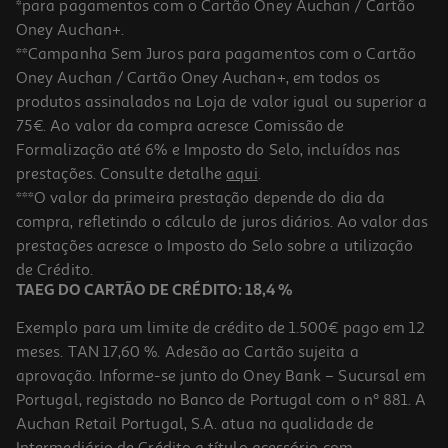
*para pagamentos com o Cartão Oney Auchan / Cartão
Oney Auchan+.
**Campanha Sem Juros para pagamentos com o Cartão
Oney Auchan / Cartão Oney Auchan+, em todos os
produtos assinalados na Loja de valor igual ou superior a
75€. Ao valor da compra acresce Comissão de
Formalização até 6% e Imposto do Selo, incluídos nas
prestações. Consulte detalhe
aqui
.
3.3
(4)
Auriculares Tws In Ear Qilive 600158496 Branco Q1421
***O valor da primeira prestação depende do dia da
compra, refletindo o cálculo de juros diários. Ao valor das
24.99 €/un
prestações acresce o Imposto do Selo sobre a utilização
24,99 €
de Crédito.
TAEG DO CARTÃO DE CRÉDITO: 18,4 %
Exemplo para um limite de crédito de 1.500€ pago em 12
meses. TAN 17,60 %. Adesão ao Cartão sujeita a
aprovação. Informe-se junto do Oney Bank – Sucursal em
Portugal, registado no Banco de Portugal com o nº 881. A
Auchan Retail Portugal, S.A. atua na qualidade de
Intermediário de Crédito a título acessório com