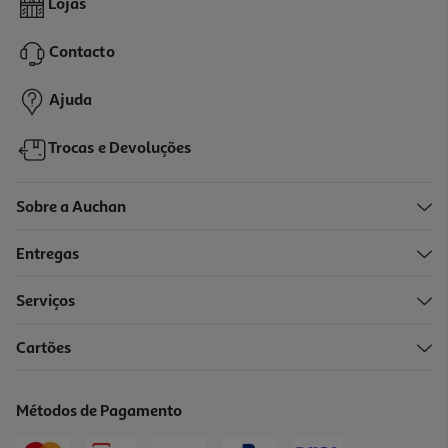
Lojas
12.99 €/un
Contacto
12,99 €
Ajuda
Trocas e Devoluções
Sobre a Auchan
Entregas
Serviços
3.0
(1)
Cartões
Auriculares Half In Ear Qilive 600188049 Tws Preto Q.1049
12.99 €/un
Métodos de Pagamento
12,99 €