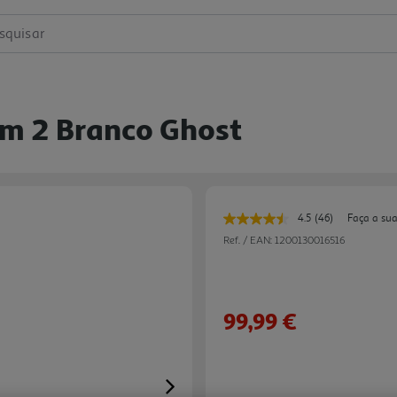
squisar
am 2 Branco Ghost
4.5
(46)
Faça a sua
Leu
46
Ref. / EAN:
1200130016516
avaliações.
Link
para
a
mesma
99,99 €
página.
Next