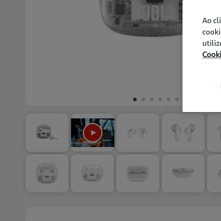
Ao cl
cooki
utili
Cook