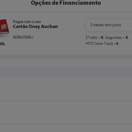
Opções de Financiamento
Pague com o seu
3 meses sem juros
Cartão Oney Auchan
saiba mais >
- €
- €
1º mês:
Seguintes:
,4%
- €
MTIC (Valor Total):