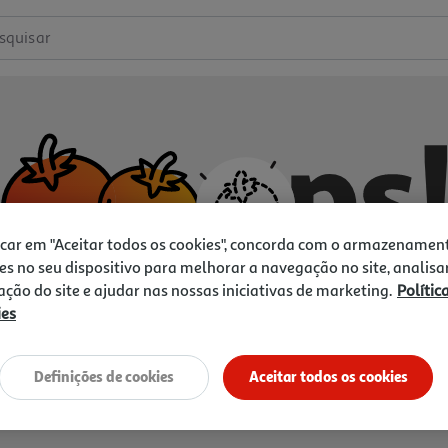
squisar
icar em "Aceitar todos os cookies", concorda com o armazenamen
es no seu dispositivo para melhorar a navegação no site, analisa
zação do site e ajudar nas nossas iniciativas de marketing.
Polític
ies
Não temos o que procura.
Vamos tentar de novo?
Definições de cookies
Aceitar todos os cookies