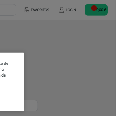
FAVORITOS
LOGIN
0,00 €
to de
r a
a de