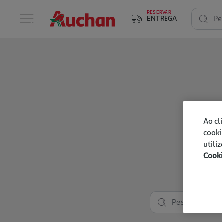
RESERVAR
ENTREGA
Pe
Ao cl
cooki
utili
Cook