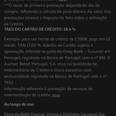
Auscultadores Energy Sistem Style 2 Violet Bluetooth Tws
***O valor da primeira prestação depende do dia da
compra, refletindo o cálculo de juros diários. Ao valor das
14.99 €/un
prestações acresce o Imposto do Selo sobre a utilização
14,99 €
de Crédito.
TAEG DO CARTÃO DE CRÉDITO: 18,4 %
Exemplo para um limite de crédito de 1.500€ pago em 12
meses. TAN 17,60 %. Adesão ao Cartão sujeita a
aprovação. Informe-se junto do Oney Bank – Sucursal em
Portugal, registado no Banco de Portugal com o nº 881. A
Auchan Retail Portugal, S.A. atua na qualidade de
Intermediário de Crédito a título acessório com
exclusividade, registado no Banco de Portugal com o nº
7952.
Informação referente à prestação de serviços de
3.8
(213)
intermediação de crédito,
aqui
.
Auriculares Jbl Wave Beam 2 Branco
Ao longo do ano
79.99 €/un
Feira do Bebé
Queijos, Vinhos e Enchidos
Carnaval
Dia
79,99 €