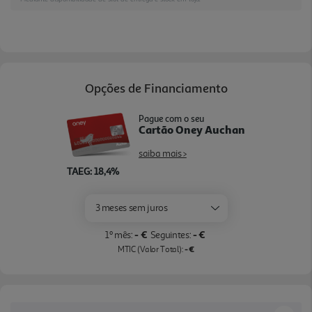
para o seu dia-a-dia. (*com cancelamento ativo de
ruído desligado)
Opções de Financiamento
Pague com o seu
Cartão Oney Auchan
saiba mais >
TAEG: 18,4%
3 meses sem juros
- €
- €
1º mês:
Seguintes:
- €
MTIC (Valor Total):