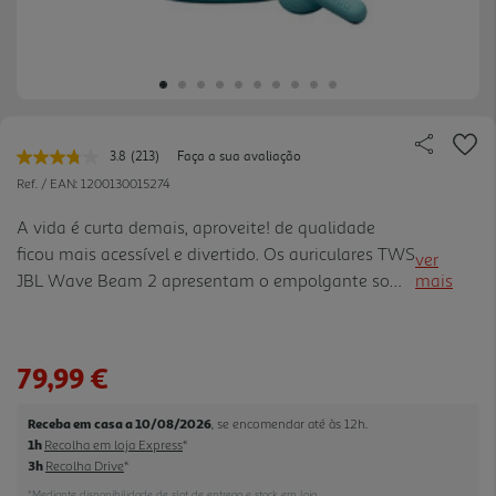
3.8
(213)
Faça a sua avaliação
Leu
213
Ref. / EAN:
1200130015274
avaliações.
Link
A vida é curta demais, aproveite! de qualidade
para
ficou mais acessível e divertido. Os auriculares TWS
a
ver
mesma
JBL Wave Beam 2 apresentam o empolgante som
mais
página.
JBL Pure Bass, além de Cancelamento ativo de
ruído e Smart Ambient para que decida o que quer
ouvir do ambiente à sua volta. Tenha chamadas
79,99 €
nítidas e claras com simples toque nos auriculares.
Utilize a App JBL Headphones para personalizar o
Receba em casa a 10/08/2026
, se encomendar até às 12h.
som e o idioma. Conecte-se facilmente até 8
1h
Recolha em loja Express
*
dispositivos Bluetooth® e alterne sem esforço. Até
3h
Recolha Drive
*
40H* de autonomia, são um ótim o companheiro
*Mediante disponibilidade de slot de entrega e stock em loja.