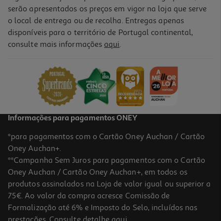
serão apresentados os preços em vigor na loja que serve
o local de entrega ou de recolha. Entregas apenas
disponíveis para o território de Portugal continental,
consulte mais informações
aqui
.
Auriculares Tws Qilive Q.1468 Purple
14.99 €/un
14,99 €
Informações para pagamentos ONEY
*para pagamentos com o Cartão Oney Auchan / Cartão
Oney Auchan+.
**Campanha Sem Juros para pagamentos com o Cartão
Oney Auchan / Cartão Oney Auchan+, em todos os
produtos assinalados na Loja de valor igual ou superior a
75€. Ao valor da compra acresce Comissão de
Formalização até 6% e Imposto do Selo, incluídos nas
prestações. Consulte detalhe
aqui
.