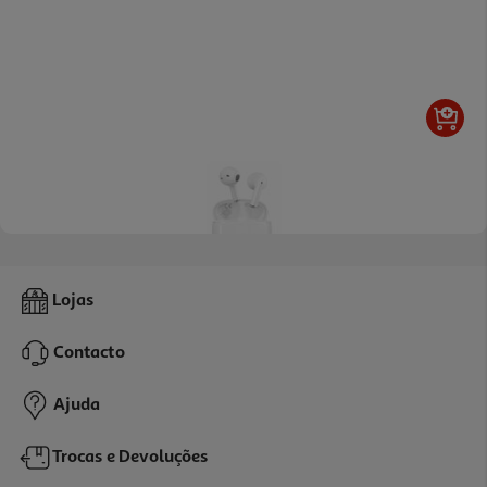
Auriculares True Wireless Qilive Q.1617 (bluetooth 5.4 Brancos)
Lojas
9.99 €/un
Contacto
9,99 €
Ajuda
Trocas e Devoluções