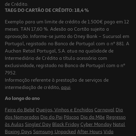
de Crédito.
TAEG DO CARTÃO DE CRÉDITO: 18,4 %
Exemplo para um limite de crédito de 1.500€ pago em 12
meses. TAN 17,60 %. Adesão ao Cartão sujeita a
aprovação. Informe-se junto do Oney Bank – Sucursal em
Portugal, registado no Banco de Portugal com o nº 881. A
Auchan Retail Portugal, S.A. atua na qualidade de
Intermediário de Crédito a título acessório com
exclusividade, registado no Banco de Portugal com o nº
7952.
Informação referente à prestação de serviços de
intermediação de crédito,
aqui
.
Ao longo do ano
Feira do Bebé
Queijos, Vinhos e Enchidos
Carnaval
Dia
dos Namorados
Dia do Pai
Páscoa
Dia da Mãe
Regresso
às Aulas
Singles' Day
Black Friday
Cyber Monday
Natal
Boxing Days
Samsung Unpacked
After Hours
Vida