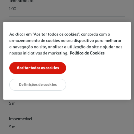
Teor Alcoolico
1.00
Tipo
auriculares JBL WAVE BUDS 2
Ao clicar em "Aceitar todos os cookies", concorda com o
armazenamento de cookies no seu dispositivo para melhorar
a navegação no site, analisar a utilização do site e ajudar nas
Conectividade
nossas iniciativas de marketing.
Política de Cookies
Bluetooth
Aceitar todos os cookies
Autonomia (estimada)
40h
Definições de cookies
Noise Cancelling
Sim
Impermeável
Sim