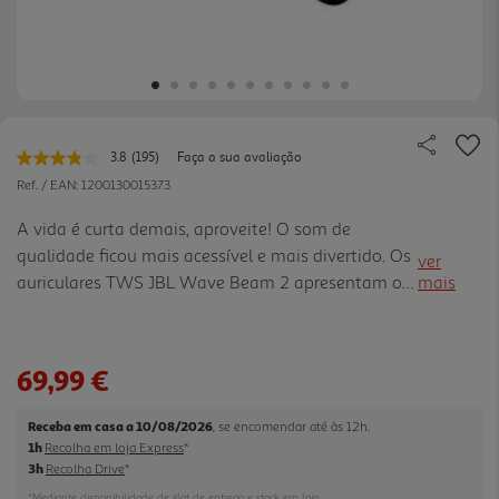
3.8
(195)
Faça a sua avaliação
Leu
195
Ref. / EAN:
1200130015373
avaliações.
Link
A vida é curta demais, aproveite! O som de
para
qualidade ficou mais acessível e mais divertido. Os
a
ver
mesma
auriculares TWS JBL Wave Beam 2 apresentam o
mais
página.
empolgante som JBL Pure Bass, além de
Cancelamento ativo de ruído e Smart Ambient
para que decida o que quer ouvir do ambiente à
69,99 €
sua volta. Tenha chamadas nítidas e claras com
simples toque nos auriculares. Utilize a App JBL
Receba em casa a 10/08/2026
, se encomendar até às 12h.
Headphones para personalizar o som e o idioma.
1h
Recolha em loja Express
*
Conecte-se facilmente até 8 dispositivos
3h
Recolha Drive
*
Bluetooth® e alterne sem esforço. Até 40H* de
*Mediante disponibilidade de slot de entrega e stock em loja.