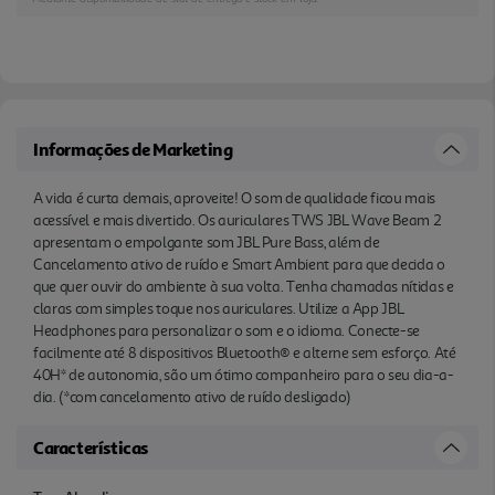
autonomia, são um ótimo companheiro para o seu
dia-a-dia. (*com cancelamento ativo de ruído
desligado)
Informações de Marketing
A vida é curta demais, aproveite! O som de qualidade ficou mais
acessível e mais divertido. Os auriculares TWS JBL Wave Beam 2
apresentam o empolgante som JBL Pure Bass, além de
Cancelamento ativo de ruído e Smart Ambient para que decida o
que quer ouvir do ambiente à sua volta. Tenha chamadas nítidas e
claras com simples toque nos auriculares. Utilize a App JBL
Headphones para personalizar o som e o idioma. Conecte-se
facilmente até 8 dispositivos Bluetooth® e alterne sem esforço. Até
40H* de autonomia, são um ótimo companheiro para o seu dia-a-
dia. (*com cancelamento ativo de ruído desligado)
Características