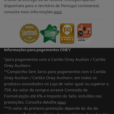
disponíveis para o território de Portugal continental,
consulte mais informações
aqui
.
Auriculares True Wireless Qilive Q.1617 (bluetooth 5.4 Brancos)
9.99 €/un
9,99 €
Informações para pagamentos ONEY
*para pagamentos com o Cartão Oney Auchan / Cartão
Oney Auchan+.
**Campanha Sem Juros para pagamentos com o Cartão
Oney Auchan / Cartão Oney Auchan+, em todos os
produtos assinalados na Loja de valor igual ou superior a
75€. Ao valor da compra acresce Comissão de
Formalização até 6% e Imposto do Selo, incluídos nas
prestações. Consulte detalhe
aqui
.
3.5
(4)
Auriculares Half In Ear Qilive Branco Tws Led Screen Q1342
***O valor da primeira prestação depende do dia da