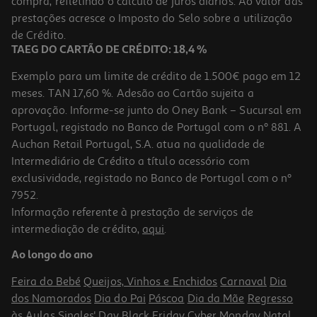
compra, refletindo o cálculo de juros diários. Ao valor das
20.99 €/un
prestações acresce o Imposto do Selo sobre a utilização
20,99 €
de Crédito.
TAEG DO CARTÃO DE CRÉDITO: 18,4 %
Exemplo para um limite de crédito de 1.500€ pago em 12
meses. TAN 17,60 %. Adesão ao Cartão sujeita a
aprovação. Informe-se junto do Oney Bank – Sucursal em
Portugal, registado no Banco de Portugal com o nº 881. A
Auchan Retail Portugal, S.A. atua na qualidade de
Intermediário de Crédito a título acessório com
exclusividade, registado no Banco de Portugal com o nº
7952.
Informação referente à prestação de serviços de
3.9
(7)
intermediação de crédito,
aqui
.
Auriculares Sem Fios Qilive Q.1342 Led Screen Preto
Ao longo do ano
12.99 €/un
Feira do Bebé
Queijos, Vinhos e Enchidos
Carnaval
Dia
12,99 €
dos Namorados
Dia do Pai
Páscoa
Dia da Mãe
Regresso
às Aulas
Singles' Day
Black Friday
Cyber Monday
Natal