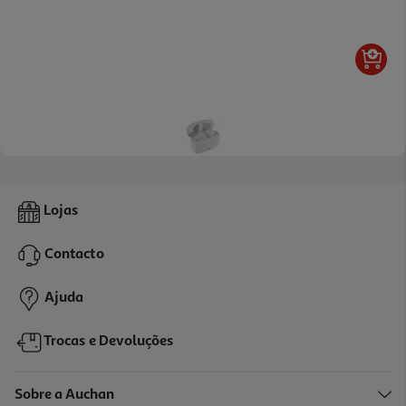
Auriculares Tws In Ear Qilive 600158501 Anc Q1861 Branco
Lojas
21.99 €/un
Contacto
21,99 €
Ajuda
Trocas e Devoluções
Sobre a Auchan