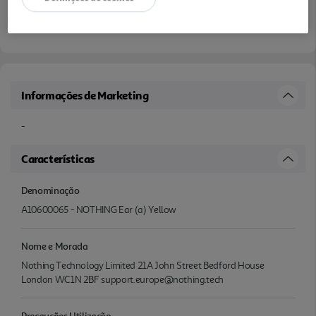
Informações de Marketing
-
Características
Denominação
A10600065 - NOTHING Ear (a) Yellow
Nome e Morada
Nothing Technology Limited 21A John Street Bedford House
London WC1N 2BF support.europe@nothing.tech
Precauções Utilização