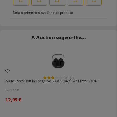
A Auchan sugere-lhe...
3.0
(1)
Auriculares Half In Ear Qilive 600188049 Tws Preto Q.1049
12.99 €/un
12,99 €