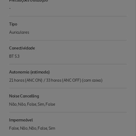
-
Tipo
Auriculares
Conectividade
BT 5.3
Autonomia (estimada)
21 horas (ANC ON) / 33 horas (ANC OFF) (com caixa)
Noise Cancelling
Não, Não, False, Sim, False
Impermeável
False, Não, Não, False, Sim