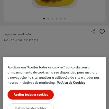
Faça a sua avaliação
Ref. / EAN:
6974434222212
-
Ao clicar em "Aceitar todos os cookies", concorda com o
armazenamento de cookies no seu dispositivo para melhorar
a navegação no site, analisar a utilização do site e ajudar nas
69,99 €
nossas iniciativas de marketing.
Política de Cookies
Receba em casa a 10/08/2026
, se encomendar até às 12h.
Aceitar todos os cookies
1h
Recolha em loja Express
*
3h
Recolha Drive
*
Definições de cookies
*Mediante disponibilidade de slot de entrega e stock em loja.