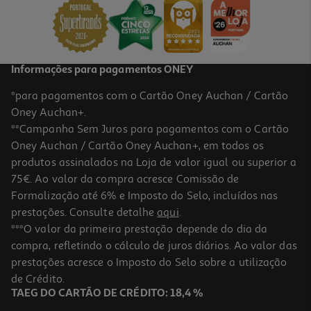
24,99 €
Informações para pagamentos ONEY
*para pagamentos com o Cartão Oney Auchan / Cartão
Oney Auchan+.
**Campanha Sem Juros para pagamentos com o Cartão
Oney Auchan / Cartão Oney Auchan+, em todos os
produtos assinalados na Loja de valor igual ou superior a
75€. Ao valor da compra acresce Comissão de
Formalização até 6% e Imposto do Selo, incluídos nas
prestações. Consulte detalhe
aqui
.
3.8
(196)
Auriculares Jbl Wave Buds 2 Branco
***O valor da primeira prestação depende do dia da
compra, refletindo o cálculo de juros diários. Ao valor das
69.99 €/un
prestações acresce o Imposto do Selo sobre a utilização
69,99 €
de Crédito.
TAEG DO CARTÃO DE CRÉDITO: 18,4 %