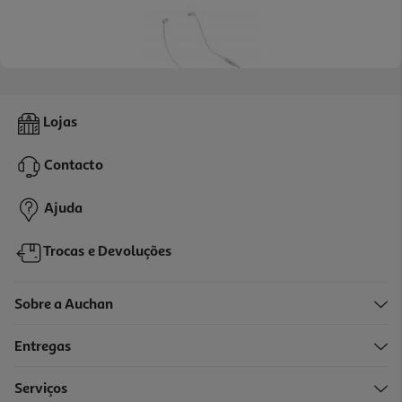
3.8
(204)
Auriculares Sem Fio Jbl T 125 Bt Branco
Lojas
39.99 €/un
Contacto
39,99 €
Ajuda
Trocas e Devoluções
Sobre a Auchan
Entregas
Serviços