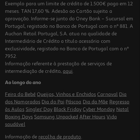
Exemplo para um limite de crédito de 1.500€ pago em 12
meses. TAN 17,60 %. Adesão ao Cartão sujeita a
aprovação. Informe-se junto do Oney Bank – Sucursal em
Portugal, registado no Banco de Portugal com o nº 881. A
Auchan Retail Portugal, S.A. atua na qualidade de
Intermediário de Crédito a título acessório com
exclusividade, registado no Banco de Portugal com o nº
7952.
Informação referente à prestação de serviços de
intermediação de crédito,
aqui
.
Auriculares Tws Motorola Moto Buds Bass Verde
Ao longo do ano
29.99 €/un
Feira do Bebé
Queijos, Vinhos e Enchidos
Carnaval
Dia
29,99 €
dos Namorados
Dia do Pai
Páscoa
Dia da Mãe
Regresso
às Aulas
Singles' Day
Black Friday
Cyber Monday
Natal
Boxing Days
Samsung Unpacked
After Hours
Vida
saudável
Informação de
recolha de produto
.