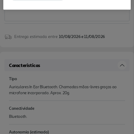
Entrega estimada entre
10/08/2026 e 11/08/2026
Características
Tipo
Auriculares In Ear Bluetooth. Chamadas mãos-livres graças ao
microfone incorporado. Aprox. 20g.
Conectividade
Bluetooth.
Autonomia (estimada)