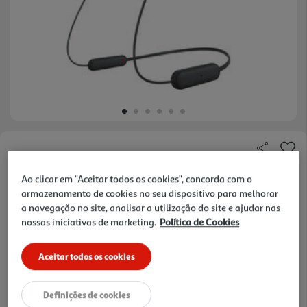
Faça a sua avaliação
Ref. / EAN:
4548736133846
Ao clicar em "Aceitar todos os cookies", concorda com o
armazenamento de cookies no seu dispositivo para melhorar
24.99 €/un
a navegação no site, analisar a utilização do site e ajudar nas
nossas iniciativas de marketing.
Política de Cookies
24,99 €
Aceitar todos os cookies
Notas de preparação
Definições de cookies