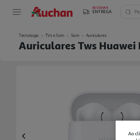
RESERVAR
ENTREGA
Pe
Tecnologia
TVs e Som
Som
Auriculares
Auriculares Tws Huawei 
Ao cl
Previous