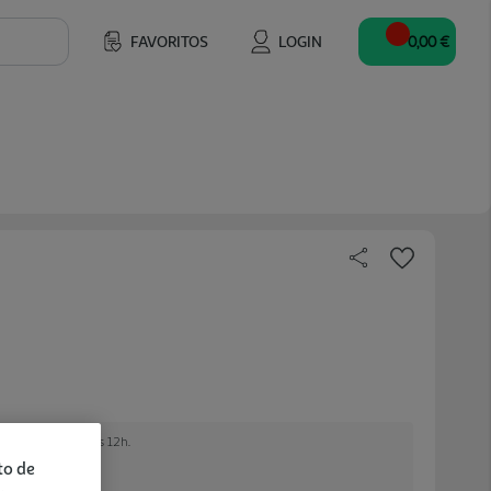
FAVORITOS
LOGIN
0,00 €
 encomendar até às 12h.
to de