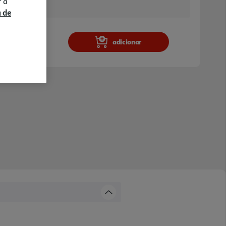
r a
a e stock em loja.
a de
adicionar