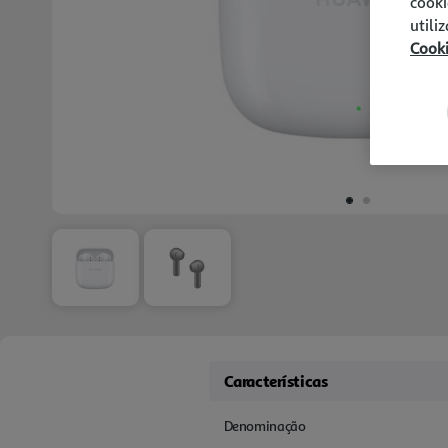
cooki
utili
Cook
Características
Denominação