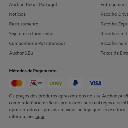
Auchan Retail Portugal
Entrega em c
Auriculares Half In Ear Qilive Branco Tws Led Screen Q1342
Notícias
Recolha Driv
20.99 €/un
Recrutamento
Recolha Expr
20,99 €
Seja nosso fornecedor
Recolha em L
Campanhas e Passatempos
Recolha num 
Auchan&Eu
Taxas de Ent
Métodos de Pagamento
Os preços dos produtos apresentados no site Auchan.pt sã
como referência e são os praticados para entregas e reco
apresentados os preços em vigor na loja que serve o local 
informações
aqui
.