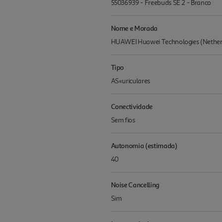
55036939 - Freebuds SE 2 - Branco
Nome e Morada
HUAWEI Huawei Technologies (Nether
Tipo
AS«uriculares
Conectividade
Sem fios
Autonomia (estimada)
40
Noise Cancelling
Sim