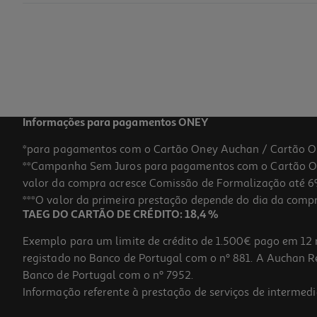
Auriculares True Wireless Qilive Q.1617 (bluetooth 5.4 Brancos)
9.99 €/un
9,99 €
Informações para pagamentos ONEY
*para pagamentos com o Cartão Oney Auchan / Cartão O
**Campanha Sem Juros para pagamentos com o Cartão Oney
valor da compra acresce Comissão de Formalização até 6%
***O valor da primeira prestação depende do dia da compra,
TAEG DO CARTÃO DE CRÉDITO: 18,4 %
Exemplo para um limite de crédito de 1.500€ pago em 12 
registado no Banco de Portugal com o nº 881. A Auchan Ret
Banco de Portugal com o nº 7952.
Informação referente à prestação de serviços de intermedi
Auricular Xiaomi Redmi Buds 6 Play Branco