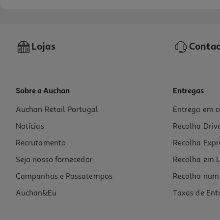
Lojas
Contac
Sobre a Auchan
Entregas
Auchan Retail Portugal
Entrega em c
Auriculares Tws Half In Ear Qilive Q1468 Verde
Notícias
Recolha Driv
14.99 €/un
Recrutamento
Recolha Expr
14,99 €
Seja nosso fornecedor
Recolha em L
Campanhas e Passatempos
Recolha num 
Auchan&Eu
Taxas de Ent