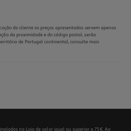
icação do cliente os preços apresentados servem apenas
nção da proximidade e do código postal, serão
erritório de Portugal continental, consulte mais
lados na Loja de valor igual ou superior a 75€. Ao