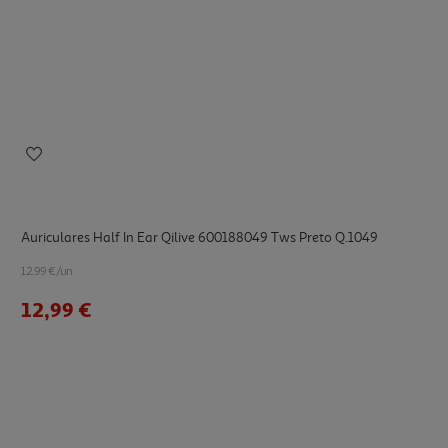
Auriculares Half In Ear Qilive 600188049 Tws Preto Q.1049
12.99 €/un
12,99 €