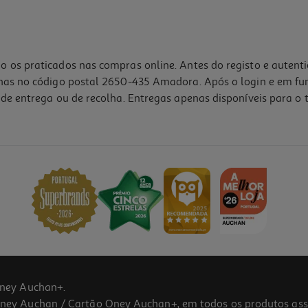
o os praticados nas compras online. Antes do registo e autent
lhas no código postal 2650-435 Amadora. Após o login e em fu
de entrega ou de recolha. Entregas apenas disponíveis para o t
ney Auchan+.
 Auchan / Cartão Oney Auchan+, em todos os produtos assina