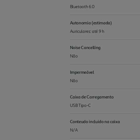
Bluetooth 6.0
Autonomia (estimada)
Auriculares: até 9 h
Noise Cancelling
Não
Impermeável
Não
Caixa de Carregamento
USB Tipo-C
Conteudo incluido na caixa
N/A