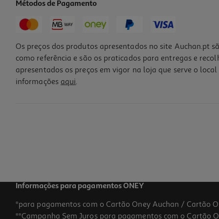
Métodos de Pagamento
Os preços dos produtos apresentados no site Auchan.pt sã
como referência e são os praticados para entregas e reco
apresentados os preços em vigor na loja que serve o local 
informações
aqui
.
Auriculares True Wireless Qilive Q.1617 (bluetooth 5.4 Brancos)
9.99 €/un
9,99 €
Informações para pagamentos ONEY
*para pagamentos com o Cartão Oney Auchan / Cartão O
**Campanha Sem Juros para pagamentos com o Cartão Oney