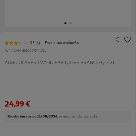
3.3
(4)
Faça a sua avaliação
Leu
4
Ref. / EAN:
3665257544751
avaliações.
Link
AURICULARES TWS IN EAR QILIVE BRANCO Q1421
para
a
mesma
página.
24,99 €
Receba em casa a 11/08/2026
, se encomendar até às 12h.