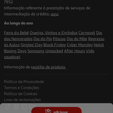
7952.
Informação referente à prestação de serviços de
3.0
(1)
intermediação de crédito,
aqui
.
Auriculares Half In Ear Qilive 600188049 Tws Preto Q.1049
Ao longo do ano
12.99 €/un
Feira do Bebé
Queijos, Vinhos e Enchidos
Carnaval
Dia
12,99 €
dos Namorados
Dia do Pai
Páscoa
Dia da Mãe
Regresso
às Aulas
Singles' Day
Black Friday
Cyber Monday
Natal
Boxing Days
Samsung Unpacked
After Hours
Vida
saudável
Informação de
recolha de produto
.
Política de Privacidade
Termos e Condições
Política de Cookies
Livro de reclamações
4.0
(1)
Auriculares Tws Qilive 600169949 In Ear Anc Pr Q1861
adicionar