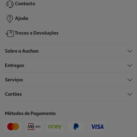
Contacto
24,99 €
Ajuda
Trocas e Devoluções
Sobre a Auchan
Entregas
Serviços
Cartões
Auriculares True Wireless Qilive Q.1617 (bluetooth 5.4 Brancos)
9.99 €/un
Métodos de Pagamento
9,99 €