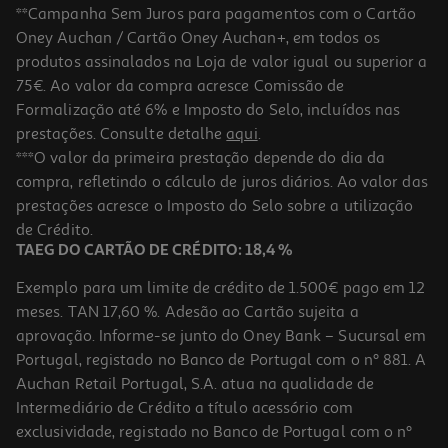
**Campanha Sem Juros para pagamentos com o Cartão
Oney Auchan / Cartão Oney Auchan+, em todos os
produtos assinalados na Loja de valor igual ou superior a
75€. Ao valor da compra acresce Comissão de
Formalização até 6% e Imposto do Selo, incluídos nas
prestações. Consulte detalhe
aqui
.
Auriculares Tws In Ear Qilive 600158501 Anc Q1861 Branco
***O valor da primeira prestação depende do dia da
compra, refletindo o cálculo de juros diários. Ao valor das
21.99 €/un
prestações acresce o Imposto do Selo sobre a utilização
21,99 €
de Crédito.
TAEG DO CARTÃO DE CRÉDITO: 18,4 %
Exemplo para um limite de crédito de 1.500€ pago em 12
meses. TAN 17,60 %. Adesão ao Cartão sujeita a
aprovação. Informe-se junto do Oney Bank – Sucursal em
Portugal, registado no Banco de Portugal com o nº 881. A
Auchan Retail Portugal, S.A. atua na qualidade de
Intermediário de Crédito a título acessório com
exclusividade, registado no Banco de Portugal com o nº