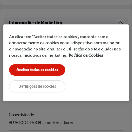
Informações de Marketing
AURICULARES TWS IN EAR QILIVE BRANCO Q1421
Ao clicar em "Aceitar todos os cookies", concorda com o
armazenamento de cookies no seu dispositivo para melhorar
Características
a navegação no site, analisar a utilização do site e ajudar nas
nossas iniciativas de marketing.
Política de Cookies
Nome e Morada
Aceitar todos os cookies
SAS OIA, 200, rue de la Recherche, Le Colibri BP 169, 59650
Villeneuve d'Ascq, France www.auchanretail.com/contact
Definições de cookies
Tipo
AURICULAR TWS IN EAR COM 4 MICROS
Conectividade
BLUETOOTH 5.3, Bluetooth multipoint