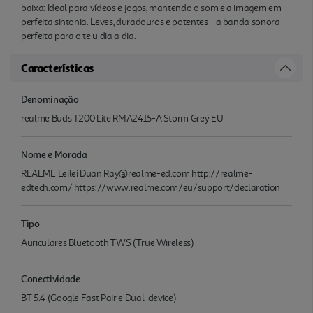
baixa: Ideal para vídeos e jogos, mantendo o som e a imagem em
perfeita sintonia. Leves, duradouros e potentes - a banda sonora
perfeita para o te u dia a dia.
Características
Denominação
realme Buds T200 Lite RMA2415-A Storm Grey EU
Nome e Morada
REALME Leilei Duan Ray@realme-ed.com http://realme-
edtech.com/ https://www.realme.com/eu/support/declaration
Tipo
Auriculares Bluetooth TWS (True Wireless)
Conectividade
BT 5.4 (Google Fast Pair e Dual-device)