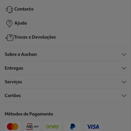
12.99 €/un
Contacto
12,99 €
Ajuda
Trocas e Devoluções
Sobre a Auchan
Entregas
Serviços
Cartões
Auriculares True Wireless Qilive Q.1930 20h Azul
22.99 €/un
Métodos de Pagamento
22,99 €