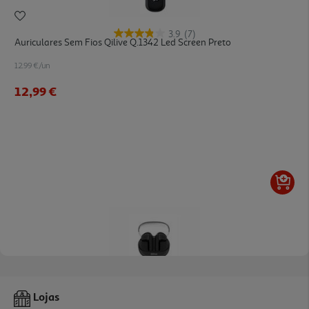
3.9
(7)
Auriculares Sem Fios Qilive Q.1342 Led Screen Preto
12.99 €/un
12,99 €
3.0
(1)
Auriculares Half In Ear Qilive 600188049 Tws Preto Q.1049
Lojas