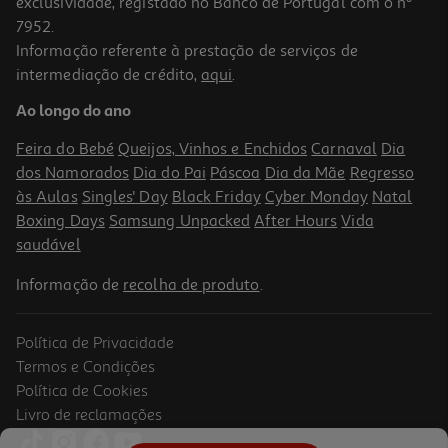
exclusividade, registado no Banco de Portugal com o nº
7952.
Informação referente à prestação de serviços de
intermediação de crédito,
aqui
.
Auriculares Tws In Ear Qilive 600158501 Anc Q1861 Branco
Ao longo do ano
21.99 €/un
Feira do Bebé
Queijos, Vinhos e Enchidos
Carnaval
Dia
21,99 €
dos Namorados
Dia do Pai
Páscoa
Dia da Mãe
Regresso
às Aulas
Singles' Day
Black Friday
Cyber Monday
Natal
Boxing Days
Samsung Unpacked
After Hours
Vida
saudável
Informação de
recolha de produto
.
Política de Privacidade
Termos e Condições
Política de Cookies
Livro de reclamações
Auriculares Tws Half In Ear Qilive Q1468 Verde