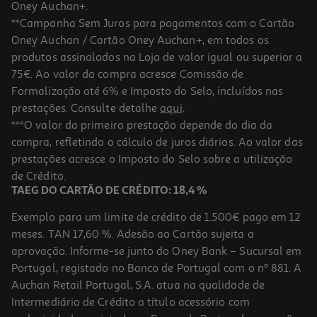
Oney Auchan+.
**Campanha Sem Juros para pagamentos com o Cartão
Oney Auchan / Cartão Oney Auchan+, em todos os
produtos assinalados na Loja de valor igual ou superior a
75€. Ao valor da compra acresce Comissão de
Formalização até 6% e Imposto do Selo, incluídos nas
prestações. Consulte detalhe
aqui
.
Auriculares True Wireless Qilive Q.1617 (bluetooth 5.4 Brancos)
***O valor da primeira prestação depende do dia da
compra, refletindo o cálculo de juros diários. Ao valor das
9.99 €/un
prestações acresce o Imposto do Selo sobre a utilização
9,99 €
de Crédito.
TAEG DO CARTÃO DE CRÉDITO: 18,4 %
Exemplo para um limite de crédito de 1.500€ pago em 12
meses. TAN 17,60 %. Adesão ao Cartão sujeita a
aprovação. Informe-se junto do Oney Bank – Sucursal em
Portugal, registado no Banco de Portugal com o nº 881. A
Auchan Retail Portugal, S.A. atua na qualidade de
Intermediário de Crédito a título acessório com