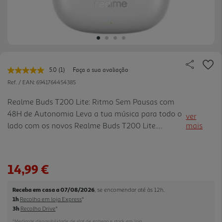
5.0
(1)
Faça a sua avaliação
Leu
uma
Ref. / EAN:
6941764454385
avaliação.
Link
Realme Buds T200 Lite: Ritmo Sem Pausas com
para
48H de Autonomia Leva a tua música para todo o
a
ver
mesma
lado com os novos Realme Buds T200 Lite.
mais
página.
Desenhados para quem não para, estes auriculares
oferecem uma autonomia impressionante de até
48 horas, garantindo que nun ca ficas em silêncio.
14,99 €
Com drivers dinâmicos de 12.4mm, desfruta de
graves profundos e uma nitidez sonora superior em
Receba em casa a 07/08/2026
, se encomendar até às 12h.
cada faixa. Destaques: - Som Imersivo: Driver de
1h
Recolha em loja Express
*
graves de 12.4mm para uma experiência áudio rica
3h
Recolha Drive
*
e potente. - Chamadas Cristalinas: S istema Quad-
*Mediante disponibilidade de slot de entrega e stock em loja.