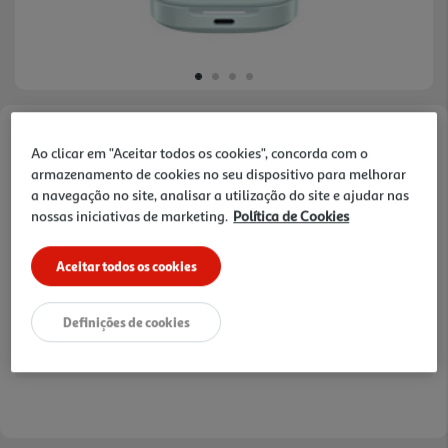
Faça a sua avaliação
Ao clicar em "Aceitar todos os cookies", concorda com o
Ref. / EAN:
6941812799734
armazenamento de cookies no seu dispositivo para melhorar
a navegação no site, analisar a utilização do site e ajudar nas
nossas iniciativas de marketing.
Política de Cookies
29,99 €
Aceitar todos os cookies
Receba em casa a 10/08/2026
, se encomendar até às 12h.
1h
Recolha em loja Express
*
Definições de cookies
3h
Recolha Drive
*
*Mediante disponibilidade de slot de entrega e stock em loja.