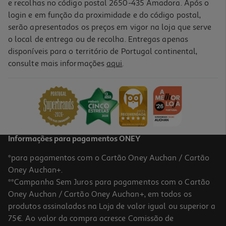
e recolhas no código postal 2650-435 Amadora. Após o
login e em função da proximidade e do código postal,
serão apresentados os preços em vigor na loja que serve
o local de entrega ou de recolha. Entregas apenas
disponíveis para o território de Portugal continental,
3.0
(1)
consulte mais informações
aqui
.
Auriculares Half In Ear Qilive 600188049 Tws Preto Q.1049
12.99 €/un
12,99 €
Informações para pagamentos ONEY
*para pagamentos com o Cartão Oney Auchan / Cartão
Oney Auchan+.
**Campanha Sem Juros para pagamentos com o Cartão
Oney Auchan / Cartão Oney Auchan+, em todos os
produtos assinalados na Loja de valor igual ou superior a
75€. Ao valor da compra acresce Comissão de