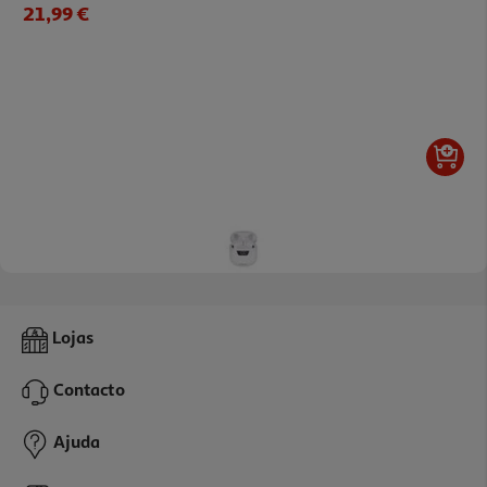
21,99 €
3.5
(4)
Auriculares Half In Ear Qilive Branco Tws Led Screen Q1342
Lojas
20.99 €/un
Contacto
20,99 €
Ajuda