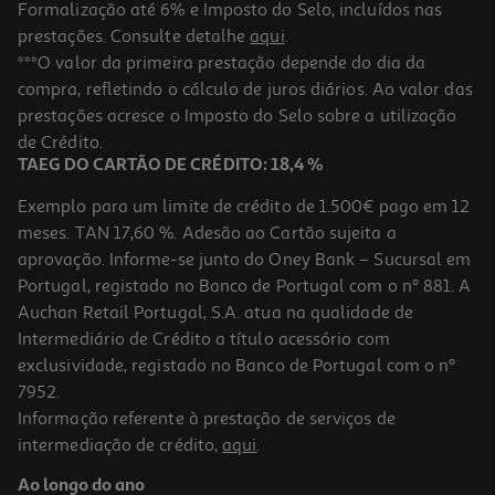
Formalização até 6% e Imposto do Selo, incluídos nas
prestações. Consulte detalhe
aqui
.
Auriculares Tws Half In Ear Qilive Q1468 Verde
***O valor da primeira prestação depende do dia da
compra, refletindo o cálculo de juros diários. Ao valor das
14.99 €/un
prestações acresce o Imposto do Selo sobre a utilização
14,99 €
de Crédito.
TAEG DO CARTÃO DE CRÉDITO: 18,4 %
Exemplo para um limite de crédito de 1.500€ pago em 12
meses. TAN 17,60 %. Adesão ao Cartão sujeita a
aprovação. Informe-se junto do Oney Bank – Sucursal em
Portugal, registado no Banco de Portugal com o nº 881. A
Auchan Retail Portugal, S.A. atua na qualidade de
Intermediário de Crédito a título acessório com
exclusividade, registado no Banco de Portugal com o nº
7952.
Informação referente à prestação de serviços de
4.0
(255)
intermediação de crédito,
aqui
.
Auriculares Jbl Wave Flex 2 Rosa
Ao longo do ano
49.99 €/un