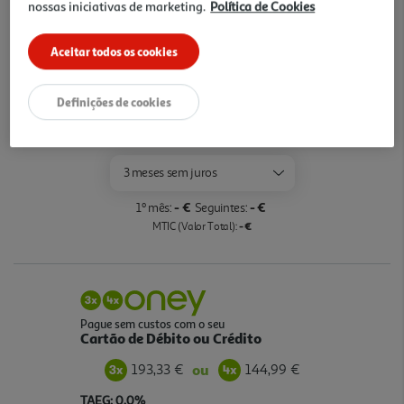
nossas iniciativas de marketing.
Política de Cookies
Opções de Financiamento
Aceitar todos os cookies
Pague com o seu
Cartão Oney Auchan
Definições de cookies
saiba mais >
TAEG: 18,4%
3 meses sem juros
- €
- €
1º mês:
Seguintes:
- €
MTIC (Valor Total):
Pague sem custos com o seu
Cartão de Débito ou Crédito
193,33 €
144,99 €
ou
TAEG: 0,0%