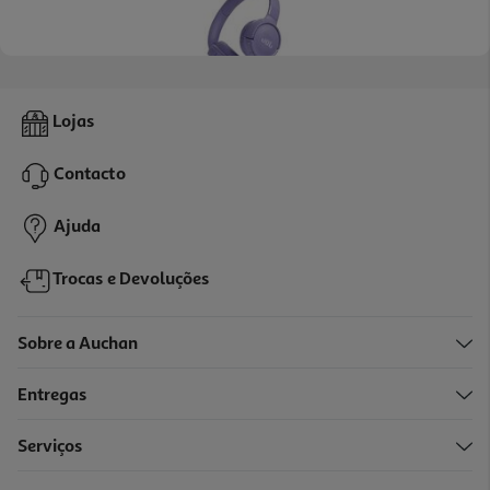
4.4
(640)
Auscultadores Sem Fio Jbl T 520 Bt Purple
Lojas
59.99 €/un
Contacto
59,99 €
Ajuda
Trocas e Devoluções
Sobre a Auchan
Entregas
Serviços