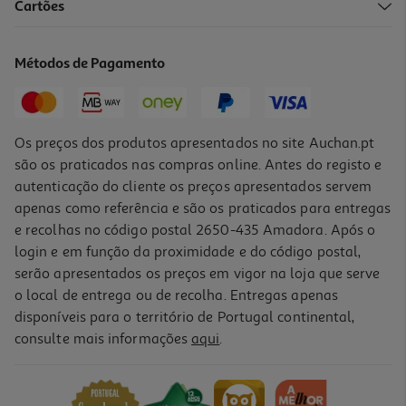
4.4
(68)
Cartões
Auscultadores Bluetooth Jbl Tune 730 Preto
79.99 €/un
Métodos de Pagamento
79,99 €
Os preços dos produtos apresentados no site Auchan.pt
são os praticados nas compras online. Antes do registo e
autenticação do cliente os preços apresentados servem
apenas como referência e são os praticados para entregas
e recolhas no código postal 2650-435 Amadora. Após o
login e em função da proximidade e do código postal,
serão apresentados os preços em vigor na loja que serve
o local de entrega ou de recolha. Entregas apenas
disponíveis para o território de Portugal continental,
4.4
(637)
consulte mais informações
aqui
.
Auscultadores Sem Fio Jbl T 520 Bt Branco
59.99 €/un