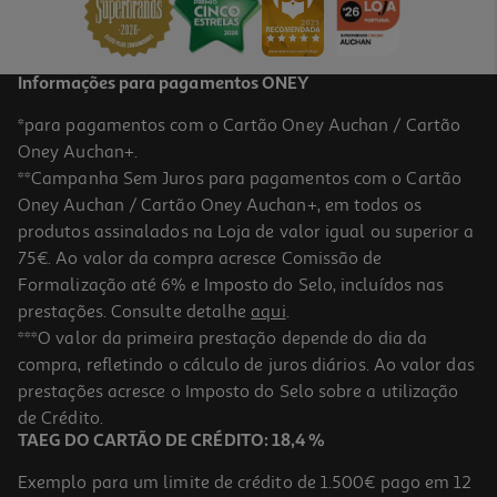
59,99 €
Informações para pagamentos ONEY
*para pagamentos com o Cartão Oney Auchan / Cartão
Oney Auchan+.
**Campanha Sem Juros para pagamentos com o Cartão
Oney Auchan / Cartão Oney Auchan+, em todos os
produtos assinalados na Loja de valor igual ou superior a
75€. Ao valor da compra acresce Comissão de
Formalização até 6% e Imposto do Selo, incluídos nas
prestações. Consulte detalhe
aqui
.
Airpods Apple Max 2 Starlight
***O valor da primeira prestação depende do dia da
compra, refletindo o cálculo de juros diários. Ao valor das
579.99 €/un
prestações acresce o Imposto do Selo sobre a utilização
579,99 €
de Crédito.
TAEG DO CARTÃO DE CRÉDITO: 18,4 %
Exemplo para um limite de crédito de 1.500€ pago em 12