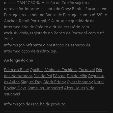
meses. TAN 17,60 %. Adesão ao Cartão sujeita a
aprovação. Informe-se junto do Oney Bank – Sucursal em
Portugal, registado no Banco de Portugal com o nº 881. A
Auchan Retail Portugal, S.A. atua na qualidade de
Intermediário de Crédito a título acessório com
exclusividade, registado no Banco de Portugal com o nº
7952.
Informação referente à prestação de serviços de
4.4
(68)
intermediação de crédito,
aqui
.
Auscultadores Bluetooth Jbl Tune 730 Bege
Ao longo do ano
79.99 €/un
Feira do Bebé
Queijos, Vinhos e Enchidos
Carnaval
Dia
79,99 €
dos Namorados
Dia do Pai
Páscoa
Dia da Mãe
Regresso
às Aulas
Singles' Day
Black Friday
Cyber Monday
Natal
Boxing Days
Samsung Unpacked
After Hours
Vida
saudável
Informação de
recolha de produto
.