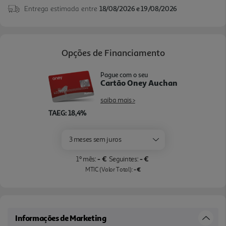
Entrega estimada entre
18/08/2026 e 19/08/2026
Headphones, c om orientações por voz para uma
configuração simples.
Opções de Financiamento
Pague com o seu
Cartão Oney Auchan
saiba mais >
TAEG: 18,4%
3 meses sem juros
- €
- €
1º mês:
Seguintes:
- €
MTIC (Valor Total):
Informações de Marketing