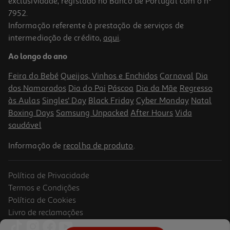
exclusividade, registado no Banco de Portugal com o nº
7952.
Informação referente à prestação de serviços de
4.4
(640)
intermediação de crédito,
aqui
.
Auscultadores Sem Fio Jbl T 520 Bt Purple
Ao longo do ano
59.99 €/un
Feira do Bebé
Queijos, Vinhos e Enchidos
Carnaval
Dia
59,99 €
dos Namorados
Dia do Pai
Páscoa
Dia da Mãe
Regresso
às Aulas
Singles' Day
Black Friday
Cyber Monday
Natal
Boxing Days
Samsung Unpacked
After Hours
Vida
saudável
Informação de
recolha de produto
.
Política de Privacidade
Termos e Condições
Política de Cookies
Livro de reclamações
4.4
(68)
Auscultadores Bluetooth Jbl Tune 730 Branco