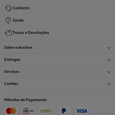
59.99 €/un
Contacto
59,99 €
Ajuda
Trocas e Devoluções
Sobre a Auchan
Entregas
Serviços
4.4
(68)
Cartões
Auscultadores Bluetooth Jbl Tune 730 Preto
79.99 €/un
Métodos de Pagamento
79,99 €