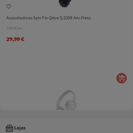
Auscultadores Sem Fio Qilive Q.1009 Anc Preto
29.99 €/un
29,99 €
4.4
(637)
Auscultadores Sem Fio Jbl T 520 Bt Branco
Lojas