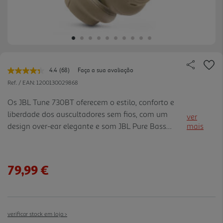
4.4
(68)
Faça a sua avaliação
Leu
68
Ref. / EAN:
1200130029868
avaliações.
Link
Os JBL Tune 730BT oferecem o estilo, conforto e
para
liberdade dos auscultadores sem fios, com um
a
ver
mesma
design over-ear elegante e som JBL Pure Bass
mais
página.
envolvente. As almofadas macias proporcionam
conforto durante todo o dia, enquanto a
autonomia até 76 horas permite o uvir música
79,99 €
durante muito mais tempo. Com carregamento
rápido (5 minutos = 5 horas), microfones duplos
para chamadas claras e Bluetooth com ligação
multiponto, garantem uma experiência prática e
verificar stock em loja >
versátil. Personaliza o som através da app JBL