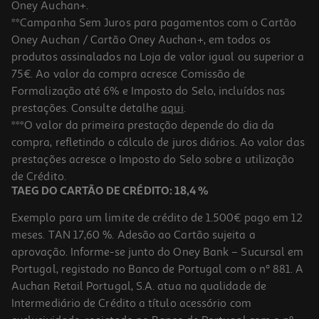
Oney Auchan+.
**Campanha Sem Juros para pagamentos com o Cartão
Oney Auchan / Cartão Oney Auchan+, em todos os
produtos assinalados na Loja de valor igual ou superior a
75€. Ao valor da compra acresce Comissão de
Formalização até 6% e Imposto do Selo, incluídos nas
prestações. Consulte detalhe
aqui
.
4.4
(637)
Auscultadores Sem Fio Jbl T 520 Bt Azul
***O valor da primeira prestação depende do dia da
compra, refletindo o cálculo de juros diários. Ao valor das
34.99 €/un
prestações acresce o Imposto do Selo sobre a utilização
34,99 €
de Crédito.
TAEG DO CARTÃO DE CRÉDITO: 18,4 %
Exemplo para um limite de crédito de 1.500€ pago em 12
meses. TAN 17,60 %. Adesão ao Cartão sujeita a
aprovação. Informe-se junto do Oney Bank – Sucursal em
Portugal, registado no Banco de Portugal com o nº 881. A
Auchan Retail Portugal, S.A. atua na qualidade de
Intermediário de Crédito a título acessório com