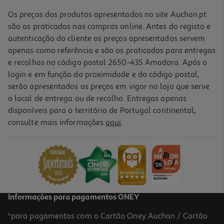
Os preços dos produtos apresentados no site Auchan.pt
são os praticados nas compras online. Antes do registo e
autenticação do cliente os preços apresentados servem
apenas como referência e são os praticados para entregas
e recolhas no código postal 2650-435 Amadora. Após o
login e em função da proximidade e do código postal,
serão apresentados os preços em vigor na loja que serve
o local de entrega ou de recolha. Entregas apenas
disponíveis para o território de Portugal continental,
4.4
(68)
consulte mais informações
aqui
.
Auscultadores Bluetooth Jbl Tune 730 Preto
79.99 €/un
79,99 €
Informações para pagamentos ONEY
*para pagamentos com o Cartão Oney Auchan / Cartão