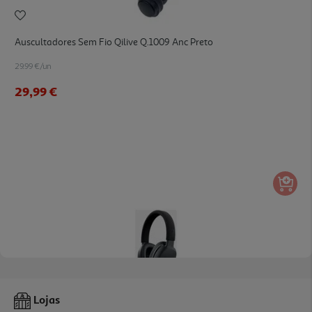
Auscultadores Sem Fio Qilive Q.1009 Anc Preto
29.99 €/un
29,99 €
3.4
(21)
Auscultadores S/fios Qilive V2 Q1008 Preto
Lojas