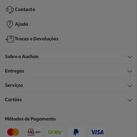
22.99 €/un
Contacto
22,99 €
Ajuda
Trocas e Devoluções
Sobre a Auchan
Entregas
Serviços
4.4
(637)
Cartões
Auscultadores Sem Fio Jbl T 520 Bt Branco
39.99 €/un
Métodos de Pagamento
39,99 €