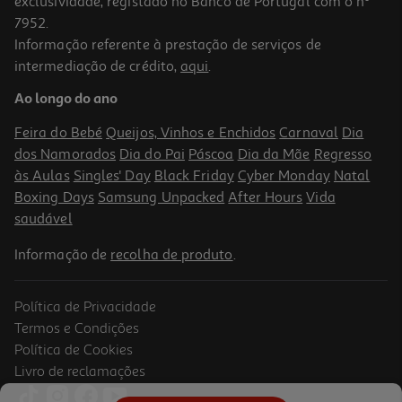
exclusividade, registado no Banco de Portugal com o nº
7952.
Informação referente à prestação de serviços de
4.4
(68)
intermediação de crédito,
aqui
.
Auscultadores Bluetooth Jbl Tune 730 Branco
Ao longo do ano
79.99 €/un
Feira do Bebé
Queijos, Vinhos e Enchidos
Carnaval
Dia
79,99 €
dos Namorados
Dia do Pai
Páscoa
Dia da Mãe
Regresso
às Aulas
Singles' Day
Black Friday
Cyber Monday
Natal
Boxing Days
Samsung Unpacked
After Hours
Vida
saudável
Informação de
recolha de produto
.
Política de Privacidade
Termos e Condições
Política de Cookies
Livro de reclamações
5.0
(1)
Auscultadores Bluetooth Sony Wh-Ult900nw (noise Cancelling-