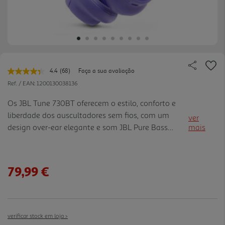
4.4
(68)
Faça a sua avaliação
Leu
68
Ref. / EAN:
1200130038136
avaliações.
Link
Os JBL Tune 730BT oferecem o estilo, conforto e
para
liberdade dos auscultadores sem fios, com um
a
ver
mesma
design over-ear elegante e som JBL Pure Bass
mais
página.
envolvente. As almofadas macias proporcionam
conforto durante todo o dia, enquanto a
autonomia até 76 horas permite o uvir música
79,99 €
durante muito mais tempo. Com carregamento
rápido (5 minutos = 5 horas), microfones duplos
para chamadas claras e Bluetooth com ligação
multiponto, garantem uma experiência prática e
verificar stock em loja >
versátil. Personaliza o som através da app JBL