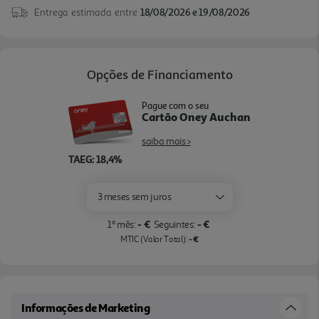
Entrega estimada entre
18/08/2026 e 19/08/2026
Headphones, c om orientações por voz para uma
configuração simples.
Opções de Financiamento
Pague com o seu
Cartão Oney Auchan
saiba mais >
TAEG: 18,4%
3 meses sem juros
- €
- €
1º mês:
Seguintes:
- €
MTIC (Valor Total):
Informações de Marketing