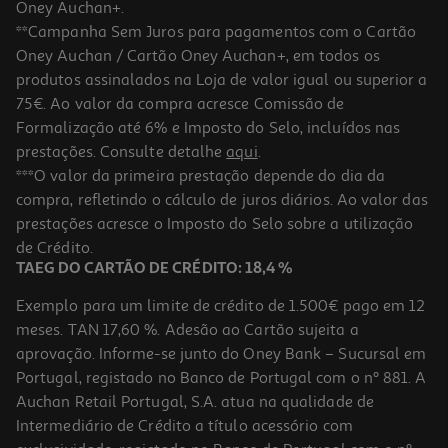
Oney Auchan+.
**Campanha Sem Juros para pagamentos com o Cartão
Oney Auchan / Cartão Oney Auchan+, em todos os
produtos assinalados na Loja de valor igual ou superior a
75€. Ao valor da compra acresce Comissão de
Formalização até 6% e Imposto do Selo, incluídos nas
prestações. Consulte detalhe
aqui
.
Auscultadores Sem Fio Jbl Tune 775nc Preto
***O valor da primeira prestação depende do dia da
compra, refletindo o cálculo de juros diários. Ao valor das
69.99 €/un
prestações acresce o Imposto do Selo sobre a utilização
69,99 €
de Crédito.
TAEG DO CARTÃO DE CRÉDITO: 18,4 %
Exemplo para um limite de crédito de 1.500€ pago em 12
meses. TAN 17,60 %. Adesão ao Cartão sujeita a
aprovação. Informe-se junto do Oney Bank – Sucursal em
Portugal, registado no Banco de Portugal com o nº 881. A
Auchan Retail Portugal, S.A. atua na qualidade de
Intermediário de Crédito a título acessório com