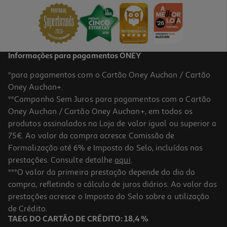
39.99 €/un
39,99 €
Informações para pagamentos ONEY
*para pagamentos com o Cartão Oney Auchan / Cartão
Oney Auchan+.
**Campanha Sem Juros para pagamentos com o Cartão
Oney Auchan / Cartão Oney Auchan+, em todos os
produtos assinalados na Loja de valor igual ou superior a
75€. Ao valor da compra acresce Comissão de
Formalização até 6% e Imposto do Selo, incluídos nas
prestações. Consulte detalhe
aqui
.
4.4
(639)
Auscultadores Sem Fio Jbl T 520 Bt Preto
***O valor da primeira prestação depende do dia da
compra, refletindo o cálculo de juros diários. Ao valor das
39.99 €/un
prestações acresce o Imposto do Selo sobre a utilização
39,99 €
de Crédito.
TAEG DO CARTÃO DE CRÉDITO: 18,4 %