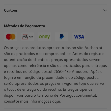
4.4
(640)
Cartões
Auscultadores Sem Fio Jbl T 520 Bt Purple
39.99 €/un
Métodos de Pagamento
39,99 €
Os preços dos produtos apresentados no site Auchan.pt
são os praticados nas compras online. Antes do registo e
autenticação do cliente os preços apresentados servem
apenas como referência e são os praticados para entregas
e recolhas no código postal 2650-435 Amadora. Após o
login e em função da proximidade e do código postal,
serão apresentados os preços em vigor na loja que serve
o local de entrega ou de recolha. Entregas apenas
disponíveis para o território de Portugal continental,
4.4
(637)
consulte mais informações
aqui
.
Auscultadores Sem Fio Jbl T 520 Bt Branco