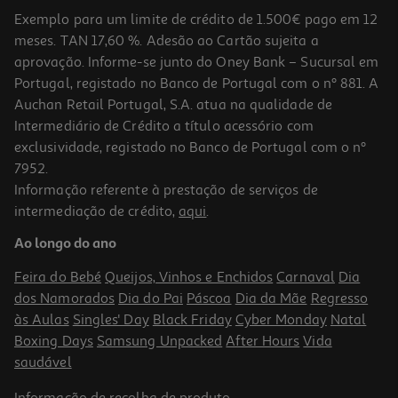
Exemplo para um limite de crédito de 1.500€ pago em 12
meses. TAN 17,60 %. Adesão ao Cartão sujeita a
aprovação. Informe-se junto do Oney Bank – Sucursal em
Portugal, registado no Banco de Portugal com o nº 881. A
Auchan Retail Portugal, S.A. atua na qualidade de
Intermediário de Crédito a título acessório com
exclusividade, registado no Banco de Portugal com o nº
7952.
Informação referente à prestação de serviços de
intermediação de crédito,
aqui
.
Auscultadores Sem Fio Jbl Tune 775nc Preto
Ao longo do ano
69.99 €/un
Feira do Bebé
Queijos, Vinhos e Enchidos
Carnaval
Dia
69,99 €
dos Namorados
Dia do Pai
Páscoa
Dia da Mãe
Regresso
às Aulas
Singles' Day
Black Friday
Cyber Monday
Natal
Boxing Days
Samsung Unpacked
After Hours
Vida
saudável
Informação de
recolha de produto
.