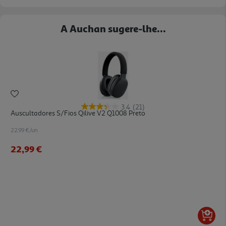
A Auchan sugere-lhe...
3.4
(21)
Auscultadores S/fios Qilive V2 Q1008 Preto
22.99 €/un
22,99 €