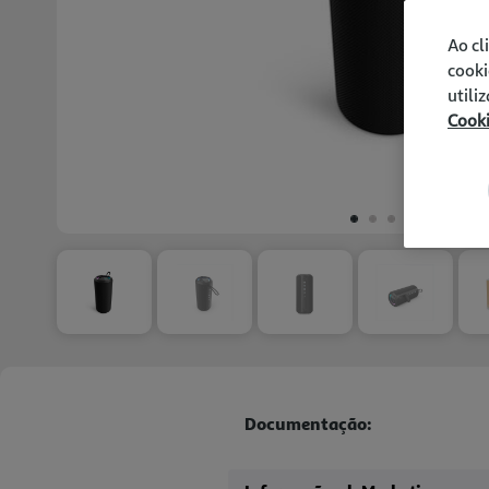
Ao cl
cooki
utili
Cook
Documentação: