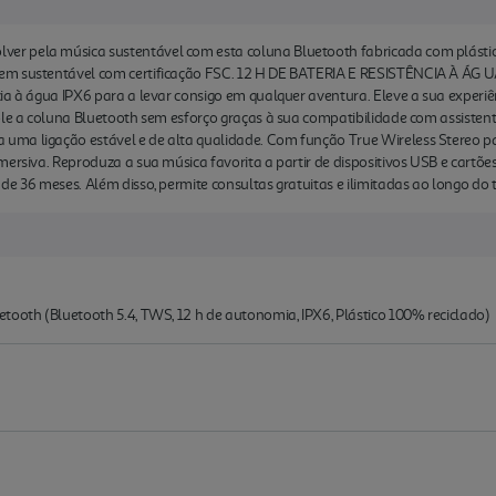
r pela música sustentável com esta coluna Bluetooth fabricada com plástico
em sustentável com certificação FSC. 12 H DE BATERIA E RESISTÊNCIA À ÁG UA
ia à água IPX6 para a levar consigo em qualquer aventura. Eleve a sua experiê
role a coluna Bluetooth sem esforço graças à sua compatibilidade com assist
ma ligação estável e de alta qualidade. Com função True Wireless Stereo pa
mersiva. Reproduza a sua música favorita a partir de dispositivos USB e car
de 36 meses. Além disso, permite consultas gratuitas e ilimitadas ao longo do
tooth (Bluetooth 5.4, TWS, 12 h de autonomia, IPX6, Plástico 100% reciclado)