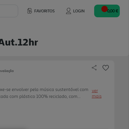
FAVORITOS
LOGIN
0,00 €
Aut.12hr
avaliação
-se envolver pela música sustentável com
ver
mais
cada com plástico 100% reciclado, com
ecycled Standard) e embalagem sustentável
 DE BATERIA E RESISTÊNCIA À ÁG UA: Viva a
uas 12 horas de autonomia e resistência à
igo em qualquer aventura. Eleve a sua