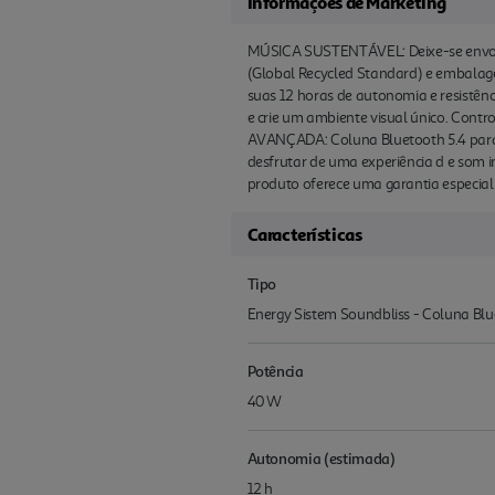
Informações de Marketing
MÚSICA SUSTENTÁVEL: Deixe-se envolve
(Global Recycled Standard) e embalag
suas 12 horas de autonomia e resistênc
e crie um ambiente visual único. Cont
AVANÇADA: Coluna Bluetooth 5.4 para u
desfrutar de uma experiência d e som i
produto oferece uma garantia especial 
Características
Tipo
Energy Sistem Soundbliss - Coluna Blue
Potência
40 W
Autonomia (estimada)
12 h