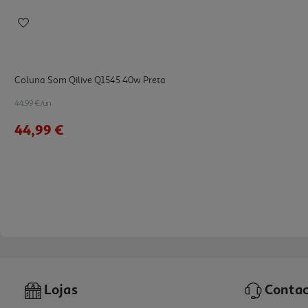
Coluna Som Qilive Q1545 40w Preta
44.99 €/un
44,99 €
Lojas
Contac