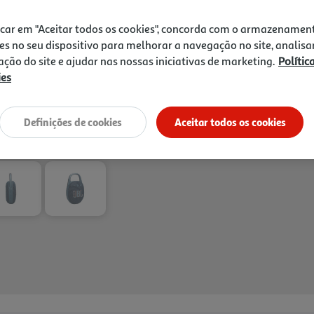
Playtime Boost estiver ativa
Receba em casa a 11/08/2026
, se
poeira com certificação IP67
1h
Recolha em loja Express
*
icar em "Aceitar todos os cookies", concorda com o armazenamen
caminhada ou acampamento.
3h
Recolha Drive
*
es no seu dispositivo para melhorar a navegação no site, analisa
conecte-o instantaneamente
*Mediante disponibilidade de slot de entreg
zação do site e ajudar nas nossas iniciativas de marketing.
Polític
Auracast para melhorar a ex
ies
numa variedade de cores, q
à sua vibração. Cada dia é 
Definições de cookies
Aceitar todos os cookies