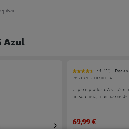
squisar
5 Azul
4.6
(424)
Faça a s
Leu
424
Ref. / EAN:
1200130010187
avaliações.
Link
Clip e reproduza. A Clip5 é 
para
na sua mão, mas não se de
a
mesma
Com um prático mosquetão 
página.
driver full range e o radia
audio que surpreende! O Som
69,99 €
potentes. Com autonomia at
Next