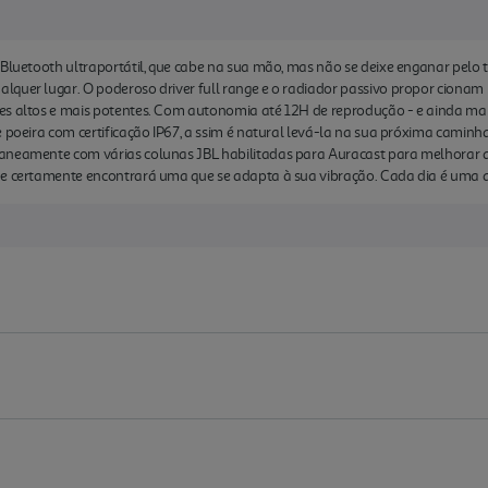
a Bluetooth ultraportátil, que cabe na sua mão, mas não se deixe enganar pe
lquer lugar. O poderoso driver full range e o radiador passivo propor cionam
s altos e mais potentes. Com autonomia até 12H de reprodução - e ainda mais 
e poeira com certificação IP67, a ssim é natural levá-la na sua próxima cami
aneamente com várias colunas JBL habilitadas para Auracast para melhorar a 
ue certamente encontrará uma que se adapta à sua vibração. Cada dia é uma a