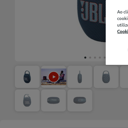
Ao cl
cooki
utili
Cook