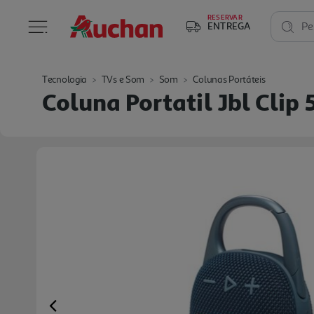
RESERVAR
ENTREGA
Pe
Tecnologia
TVs e Som
Som
Colunas Portáteis
Coluna Portatil Jbl Clip 
Previous