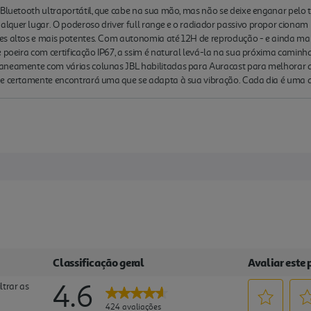
a Bluetooth ultraportátil, que cabe na sua mão, mas não se deixe enganar pe
lquer lugar. O poderoso driver full range e o radiador passivo propor cionam
s altos e mais potentes. Com autonomia até 12H de reprodução - e ainda mais 
e poeira com certificação IP67, a ssim é natural levá-la na sua próxima cami
aneamente com várias colunas JBL habilitadas para Auracast para melhorar a 
ue certamente encontrará uma que se adapta à sua vibração. Cada dia é uma a