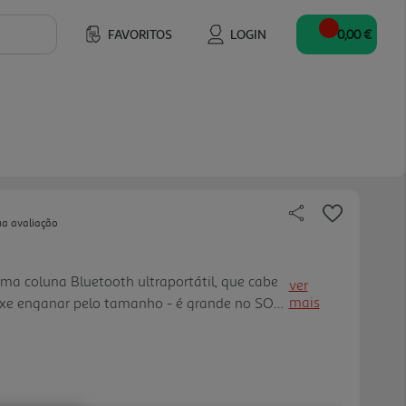
FAVORITOS
LOGIN
0,00 €
ua avaliação
uma coluna Bluetooth ultraportátil, que cabe
ver
mais
ixe enganar pelo tamanho - é grande no SOM.
para prender em qualquer lugar. O poderoso
dor passivo propor cionam uma experiencia
 é JBL Pro, com graves altos e mais
é 12H de reprodução - e ainda mais se o