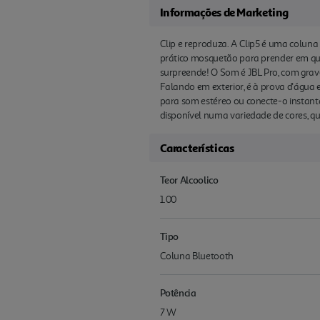
Informações de Marketing
Clip e reproduza. A Clip5 é uma colun
prático mosquetão para prender em qua
surpreende! O Som é JBL Pro, com grave
Falando em exterior, é à prova d'água 
para som estéreo ou conecte-o instant
disponível numa variedade de cores, q
Características
Teor Alcoolico
1.00
Tipo
Coluna Bluetooth
Potência
7 W