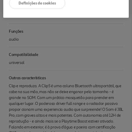
Definições de cookies
Ligações saídas
N/A
Funções
audio
Compatibilidade
universal
Outras características
Clip e reproduza. A Clip5 é uma coluna Bluetooth ultraportátil, que
cabe na sua mão, mas não se deixe enganar pelo tamanho - é
grande no SOM. Com um prático mosquetão para prender em
qualquer lugar. O poderoso driver full range e o radiador passivo
propor cionam uma experiencia audio que surpreende! O Som é JBL
Pro, com graves altos e mais potentes. Com autonomia até 12H de
reprodução - e ainda mais se o Playtime Boost estiver ativado.
Falando em exterior, é à prova d'água e poeira com certificação