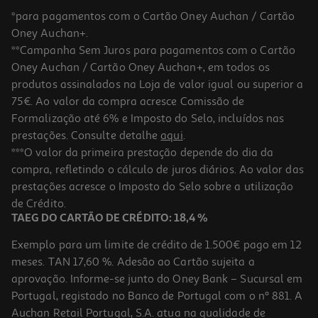
*para pagamentos com o Cartão Oney Auchan / Cartão
Oney Auchan+.
**Campanha Sem Juros para pagamentos com o Cartão
Oney Auchan / Cartão Oney Auchan+, em todos os
produtos assinalados na Loja de valor igual ou superior a
75€. Ao valor da compra acresce Comissão de
Formalização até 6% e Imposto do Selo, incluídos nas
prestações. Consulte detalhe
aqui
.
4.9
(23)
Coluna Portátil Bt Jbl Xtreme 5 Preta
***O valor da primeira prestação depende do dia da
compra, refletindo o cálculo de juros diários. Ao valor das
349.99 €/un
prestações acresce o Imposto do Selo sobre a utilização
349,99 €
de Crédito.
TAEG DO CARTÃO DE CRÉDITO: 18,4 %
Exemplo para um limite de crédito de 1.500€ pago em 12
meses. TAN 17,60 %. Adesão ao Cartão sujeita a
aprovação. Informe-se junto do Oney Bank – Sucursal em
Portugal, registado no Banco de Portugal com o nº 881. A
Auchan Retail Portugal, S.A. atua na qualidade de