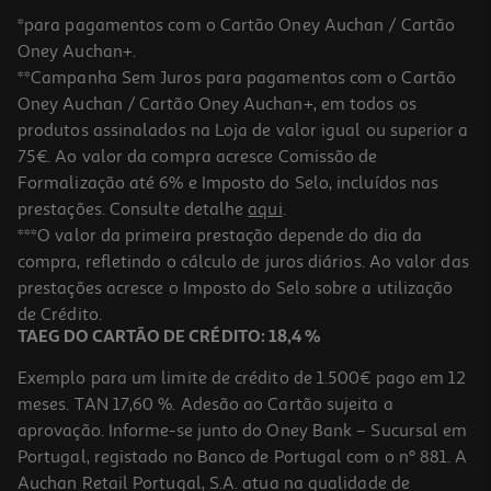
*para pagamentos com o Cartão Oney Auchan / Cartão
Oney Auchan+.
**Campanha Sem Juros para pagamentos com o Cartão
Oney Auchan / Cartão Oney Auchan+, em todos os
produtos assinalados na Loja de valor igual ou superior a
75€. Ao valor da compra acresce Comissão de
Formalização até 6% e Imposto do Selo, incluídos nas
prestações. Consulte detalhe
aqui
.
4.4
(138)
Coluna Portátil Jbl Flip Essential2 20w
***O valor da primeira prestação depende do dia da
compra, refletindo o cálculo de juros diários. Ao valor das
119.99 €/un
prestações acresce o Imposto do Selo sobre a utilização
119,99 €
de Crédito.
TAEG DO CARTÃO DE CRÉDITO: 18,4 %
Exemplo para um limite de crédito de 1.500€ pago em 12
meses. TAN 17,60 %. Adesão ao Cartão sujeita a
aprovação. Informe-se junto do Oney Bank – Sucursal em
Portugal, registado no Banco de Portugal com o nº 881. A
Auchan Retail Portugal, S.A. atua na qualidade de