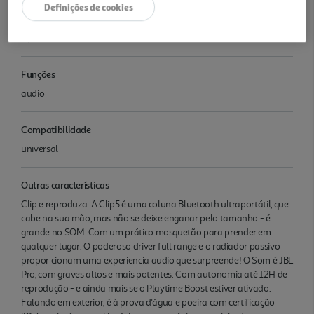
Definições de cookies
Ligações saídas
N/A
Funções
audio
Compatibilidade
universal
Outras características
Clip e reproduza. A Clip5 é uma coluna Bluetooth ultraportátil, que
cabe na sua mão, mas não se deixe enganar pelo tamanho - é
grande no SOM. Com um prático mosquetão para prender em
qualquer lugar. O poderoso driver full range e o radiador passivo
propor cionam uma experiencia audio que surpreende! O Som é JBL
Pro, com graves altos e mais potentes. Com autonomia até 12H de
reprodução - e ainda mais se o Playtime Boost estiver ativado.
Falando em exterior, é à prova d'água e poeira com certificação