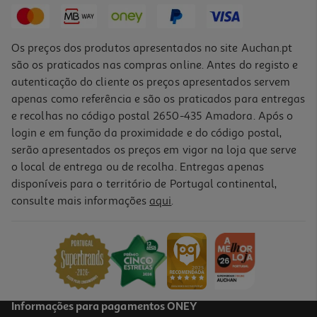
199,99 €
Os preços dos produtos apresentados no site Auchan.pt
são os praticados nas compras online. Antes do registo e
autenticação do cliente os preços apresentados servem
apenas como referência e são os praticados para entregas
e recolhas no código postal 2650-435 Amadora. Após o
login e em função da proximidade e do código postal,
serão apresentados os preços em vigor na loja que serve
o local de entrega ou de recolha. Entregas apenas
disponíveis para o território de Portugal continental,
4.4
(1536)
consulte mais informações
aqui
.
Coluna Jbl Preto 30w Aut.20hr Charge 4
149.99 €/un
149,99 €
Informações para pagamentos ONEY