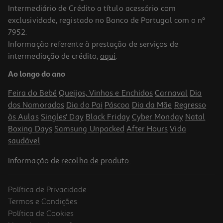
Intermediário de Crédito a título acessório com
exclusividade, registado no Banco de Portugal com o nº
7952.
Informação referente à prestação de serviços de
intermediação de crédito,
aqui
.
Coluna Portatil Jbl Boombox 4 Azul
Ao longo do ano
499.99 €/un
Feira do Bebé
Queijos, Vinhos e Enchidos
Carnaval
Dia
499,99 €
dos Namorados
Dia do Pai
Páscoa
Dia da Mãe
Regresso
às Aulas
Singles' Day
Black Friday
Cyber Monday
Natal
Boxing Days
Samsung Unpacked
After Hours
Vida
saudável
Informação de
recolha de produto
.
Política de Privacidade
Termos e Condições
Política de Cookies