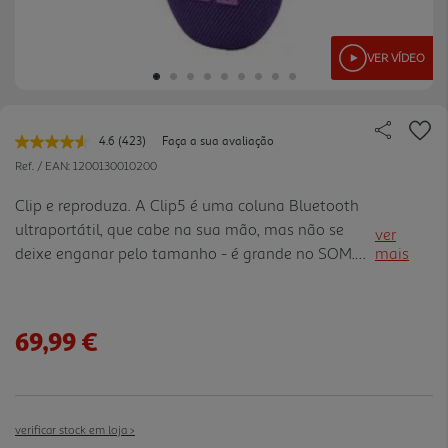
VER VÍDEO
4.6
(423)
Faça a sua avaliação
Leu
423
Ref. / EAN:
1200130010200
avaliações.
Link
Clip e reproduza. A Clip5 é uma coluna Bluetooth
para
ultraportátil, que cabe na sua mão, mas não se
a
ver
mesma
deixe enganar pelo tamanho - é grande no SOM.
mais
página.
Com um prático mosquetão para prender em
qualquer lugar. O poderoso driver full range e o
radiador passivo propor cionam uma experiencia
69,99 €
audio que surpreende! O Som é JBL Pro, com
graves altos e mais potentes. Com autonomia até
12H de reprodução - e ainda mais se o Playtime
Boost estiver ativado. Falando em exterior, é à
verificar stock em loja >
prova d'água e poeira com certificação IP67, a ssim