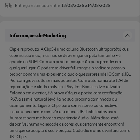
Entrega estimada entre
13/08/2026 e 14/08/2026
é natural levá-la na sua próxima caminhada ou
acampamento. Ligue 2 Clip5 para som estéreo ou
conecte-o instantaneamente com várias colunas
JBL habilitadas para Auracast para melhorar a
Informações de Marketing
experiencia áudio. Além disso, está disponível
numa variedade de cores, que certamente
Clip e reproduza. A Clip5 é uma coluna Bluetooth ultraportátil, que
encontrará uma que se adapta à sua vibração.
cabe na sua mão, mas não se deixe enganar pelo tamanho - é
Cada dia é uma aventura com a JBL Clip 5.
grande no SOM. Com um prático mosquetão para prender em
qualquer lugar. O poderoso driver full range e o radiador passivo
propor cionam uma experiencia audio que surpreende! O Som é JBL
Pro, com graves altos e mais potentes. Com autonomia até 12H de
reprodução - e ainda mais se o Playtime Boost estiver ativado.
Falando em exterior, é à prova d'água e poeira com certificação
IP67, a ssim é natural levá-la na sua próxima caminhada ou
acampamento. Ligue 2 Clip5 para som estéreo ou conecte-o
instantaneamente com várias colunas JBL habilitadas para
Auracast para melhorar a experiencia áudio. Além disso, está
disponível numa variedade de cores, que certamente encontrará
uma que se adapta à sua vibração. Cada dia é uma aventura com a
JBL Clip 5.