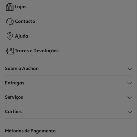
4.0
(4)
Coluna Som Qilive Q1545 40w Preta
Lojas
44.99 €/un
Contacto
44,99 €
Ajuda
Trocas e Devoluções
Sobre a Auchan
Entregas
Serviços
4.6
(628)
Cartões
Coluna Portátil Jbl Charge 6 Rosa
199.99 €/un
Métodos de Pagamento