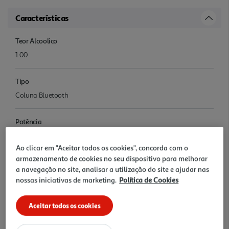
Características
Teor Alcoolico
1.00
Tipo
Coluna Bluetooth
Potência
7 W
Ao clicar em "Aceitar todos os cookies", concorda com o
armazenamento de cookies no seu dispositivo para melhorar
Autonomia (estimada)
a navegação no site, analisar a utilização do site e ajudar nas
12 h
nossas iniciativas de marketing.
Política de Cookies
Ligações entradas
Aceitar todos os cookies
Bluetooth