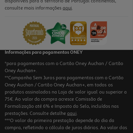
disponíveis para o território de Portugal continental,
3.8
(19)
consulte mais informações
aqui
.
Coluna Portatil Bt Jbl Xtreme4 Blu Euna
329.99 €/un
329,99 €
Informações para pagamentos ONEY
*para pagamentos com o Cartão Oney Auchan / Cartão
Oney Auchan+.
**Campanha Sem Juros para pagamentos com o Cartão
Oney Auchan / Cartão Oney Auchan+, em todos os
produtos assinalados na Loja de valor igual ou superior a
75€. Ao valor da compra acresce Comissão de
Formalização até 6% e Imposto do Selo, incluídos nas
prestações. Consulte detalhe
aqui
.
4.3
(210)
Coluna Portátil Jbl Grip Red
***O valor da primeira prestação depende do dia da
compra, refletindo o cálculo de juros diários. Ao valor das
99.99 €/un