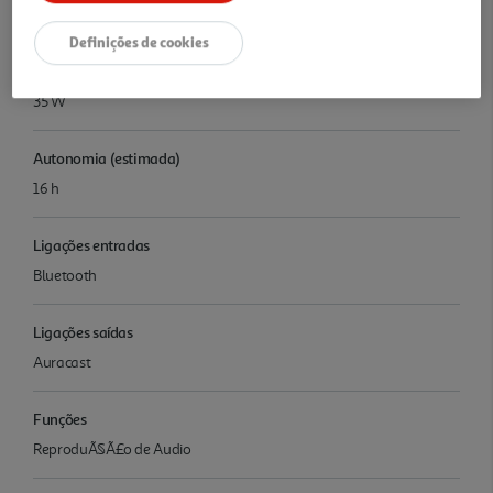
Coluna JBL FLIP7 PUR
Definições de cookies
Potência
35 W
Autonomia (estimada)
16 h
Ligações entradas
Bluetooth
Ligações saídas
Auracast
Funções
ReproduÃ§Ã£o de Audio