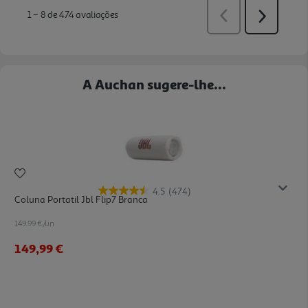
A Auchan sugere-lhe...
4.5
(474)
Coluna Portatil Jbl Flip7 Branca
149.99 €/un
149,99 €