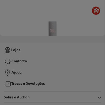
4.3
(210)
Coluna Portatil Bt Jbl Grip Wht
Lojas
99.99 €/un
Contacto
99,99 €
Ajuda
Trocas e Devoluções
Sobre a Auchan