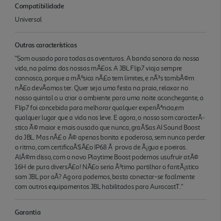
Compatibilidade
Universal
Outras características
"Som ousado para todas as aventuras. A banda sonora da nossa
vida, na palma das nossas mÃ£os. A JBL Flip7 viaja sempre
connosco, porque a mÃºsica nÃ£o tem limites, e nÃ³s tambÃ©m
nÃ£o devÃ­amos ter. Quer seja uma festa na praia, relaxar no
nosso quintal o u criar o ambiente para uma noite aconchegante, a
Flip7 foi concebida para melhorar qualquer experiÃªncia,em
qualquer lugar que a vida nos leve. E agora, o nosso som caracterÃ­
stico Ã© maior e mais ousado que nunca, graÃ§as AI Sound Boost
da JBL. Mas nÃ£ o Ã© apenas bonita e poderosa, sem nunca perder
o ritmo, com certificaÃ§Ã£o IP68 Ã prova de Ã¡gua e poeiras.
AlÃ©m disso, com o novo Playtime Boost podemos usufruir atÃ©
16H de pura diversÃ£o! NÃ£o seria Ã³timo partilhar o fantÃ¡stico
som JBL por aÃ­? Ag ora podemos, basta conectar-se facilmente
com outros equipamentos JBL habilitados para AuracastT."
Garantia