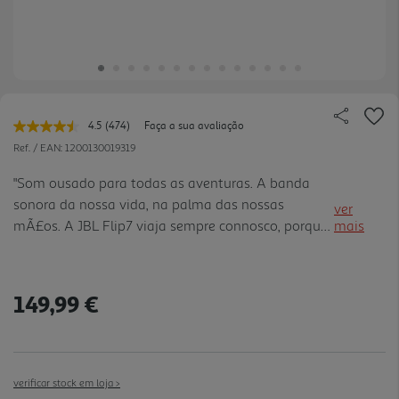
4.5
(474)
Faça a sua avaliação
Leu
474
Ref. / EAN:
1200130019319
avaliações.
Link
"Som ousado para todas as aventuras. A banda
para
sonora da nossa vida, na palma das nossas
a
ver
mesma
mÃ£os. A JBL Flip7 viaja sempre connosco, porque
mais
página.
a mÃºsica nÃ£o tem limites, e nÃ³s tambÃ©m
nÃ£o devÃ­amos ter. Quer seja uma festa na praia,
relaxar no nosso quintal o u criar o ambiente para
149,99 €
uma noite aconchegante, a Flip7 foi concebida
para melhorar qualquer experiÃªncia,em qualquer
lugar que a vida nos leve. E agora, o nosso som
caracterÃ­stico Ã© maior e mais ousado que nunca,
verificar stock em loja >
graÃ§as AI Sound Boost da JBL. Mas nÃ£ o Ã©