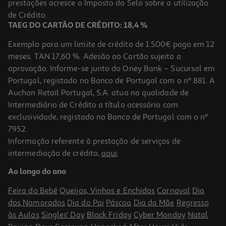
prestações acresce o Imposto do Selo sobre a utilização
99,99 €
de Crédito.
TAEG DO CARTÃO DE CRÉDITO: 18,4 %
Exemplo para um limite de crédito de 1.500€ pago em 12
meses. TAN 17,60 %. Adesão ao Cartão sujeita a
aprovação. Informe-se junto do Oney Bank – Sucursal em
Portugal, registado no Banco de Portugal com o nº 881. A
Auchan Retail Portugal, S.A. atua na qualidade de
Intermediário de Crédito a título acessório com
exclusividade, registado no Banco de Portugal com o nº
7952.
Informação referente à prestação de serviços de
4.6
(628)
intermediação de crédito,
aqui
.
Coluna Jbl Charge6 Squad
Ao longo do ano
199.99 €/un
Feira do Bebé
Queijos, Vinhos e Enchidos
Carnaval
Dia
199,99 €
dos Namorados
Dia do Pai
Páscoa
Dia da Mãe
Regresso
às Aulas
Singles' Day
Black Friday
Cyber Monday
Natal