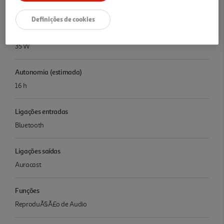
Coluna JBL FLIP7 PINK
Definições de cookies
Potência
35 W
Autonomia (estimada)
16 h
Ligações entradas
Bluetooth
Ligações saídas
Auracast
Funções
ReproduÃ§Ã£o de Audio