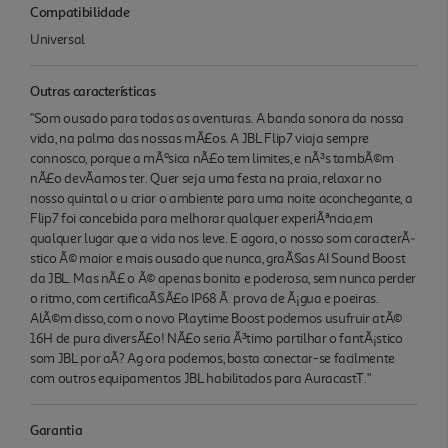
Compatibilidade
Universal
Outras características
"Som ousado para todas as aventuras. A banda sonora da nossa
vida, na palma das nossas mÃ£os. A JBL Flip7 viaja sempre
connosco, porque a mÃºsica nÃ£o tem limites, e nÃ³s tambÃ©m
nÃ£o devÃ­amos ter. Quer seja uma festa na praia, relaxar no
nosso quintal o u criar o ambiente para uma noite aconchegante, a
Flip7 foi concebida para melhorar qualquer experiÃªncia,em
qualquer lugar que a vida nos leve. E agora, o nosso som caracterÃ­
stico Ã© maior e mais ousado que nunca, graÃ§as AI Sound Boost
da JBL. Mas nÃ£ o Ã© apenas bonita e poderosa, sem nunca perder
o ritmo, com certificaÃ§Ã£o IP68 Ã prova de Ã¡gua e poeiras.
AlÃ©m disso, com o novo Playtime Boost podemos usufruir atÃ©
16H de pura diversÃ£o! NÃ£o seria Ã³timo partilhar o fantÃ¡stico
som JBL por aÃ­? Ag ora podemos, basta conectar-se facilmente
com outros equipamentos JBL habilitados para AuracastT."
Garantia