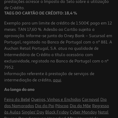
prestações acresce o Imposto do Selo sobre a utilização
99,99 €
de Crédito.
TAEG DO CARTÃO DE CRÉDITO: 18,4 %
Exemplo para um limite de crédito de 1.500€ pago em 12
meses. TAN 17,60 %. Adesão ao Cartão sujeita a
aprovação. Informe-se junto do Oney Bank – Sucursal em
Portugal, registado no Banco de Portugal com o nº 881. A
Auchan Retail Portugal, S.A. atua na qualidade de
Intermediário de Crédito a título acessório com
exclusividade, registado no Banco de Portugal com o nº
7952.
Informação referente à prestação de serviços de
4.4
(1536)
intermediação de crédito,
aqui
.
Coluna Jbl Preto 30w Aut.20hr Charge 4
Ao longo do ano
149.99 €/un
Feira do Bebé
Queijos, Vinhos e Enchidos
Carnaval
Dia
149,99 €
dos Namorados
Dia do Pai
Páscoa
Dia da Mãe
Regresso
às Aulas
Singles' Day
Black Friday
Cyber Monday
Natal