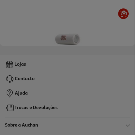
4.5
(476)
Coluna Portatil Jbl Flip7 Branca
Lojas
149.99 €/un
Contacto
149,99 €
Ajuda
Trocas e Devoluções
Sobre a Auchan