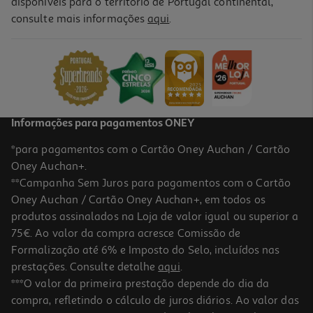
disponíveis para o território de Portugal continental,
4.3
(210)
consulte mais informações
aqui
.
Coluna Portátil Jbl Grip Red
99.99 €/un
99,99 €
Informações para pagamentos ONEY
*para pagamentos com o Cartão Oney Auchan / Cartão
Oney Auchan+.
**Campanha Sem Juros para pagamentos com o Cartão
Oney Auchan / Cartão Oney Auchan+, em todos os
produtos assinalados na Loja de valor igual ou superior a
75€. Ao valor da compra acresce Comissão de
Formalização até 6% e Imposto do Selo, incluídos nas
prestações. Consulte detalhe
aqui
.
4.3
(210)
Coluna Portátil Jbl Grip Pur
***O valor da primeira prestação depende do dia da
compra, refletindo o cálculo de juros diários. Ao valor das
99.99 €/un