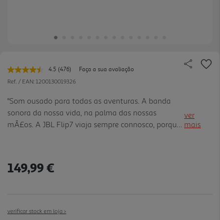
4.5
(476)
Faça a sua avaliação
Leu
476
Ref. / EAN:
1200130019326
avaliações.
Link
"Som ousado para todas as aventuras. A banda
para
sonora da nossa vida, na palma das nossas
a
ver
mesma
mÃ£os. A JBL Flip7 viaja sempre connosco, porque
mais
página.
a mÃºsica nÃ£o tem limites, e nÃ³s tambÃ©m
nÃ£o devÃ­amos ter. Quer seja uma festa na praia,
relaxar no nosso quintal o u criar o ambiente para
149,99 €
uma noite aconchegante, a Flip7 foi concebida
para melhorar qualquer experiÃªncia,em qualquer
lugar que a vida nos leve. E agora, o nosso som
caracterÃ­stico Ã© maior e mais ousado que nunca,
verificar stock em loja >
graÃ§as AI Sound Boost da JBL. Mas nÃ£ o Ã©