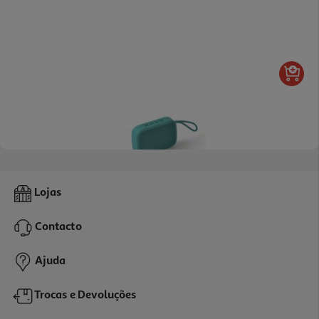
2.0
(2)
Coluna Portátil Qilive 600128295 Verde Bt 4w Q.1297
Lojas
12.99 €/un
Contacto
12,99 €
Ajuda
Trocas e Devoluções