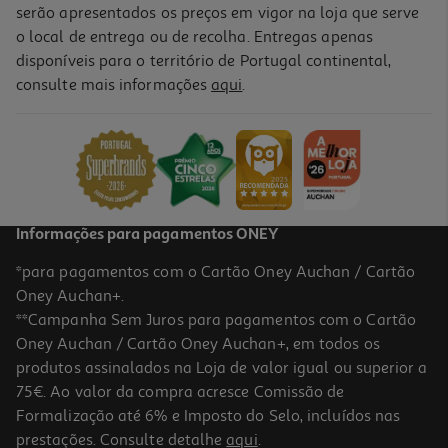
serão apresentados os preços em vigor na loja que serve
o local de entrega ou de recolha. Entregas apenas
disponíveis para o território de Portugal continental,
5.0
(1)
consulte mais informações
aqui
.
Coluna Portatil Qilive 600169609 Preta Q.1609
9.99 €/un
9,99 €
Informações para pagamentos ONEY
*para pagamentos com o Cartão Oney Auchan / Cartão
Oney Auchan+.
**Campanha Sem Juros para pagamentos com o Cartão
Oney Auchan / Cartão Oney Auchan+, em todos os
produtos assinalados na Loja de valor igual ou superior a
75€. Ao valor da compra acresce Comissão de
Formalização até 6% e Imposto do Selo, incluídos nas
prestações. Consulte detalhe
aqui
.
4.0
(4)