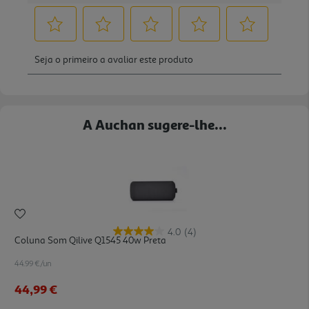
A Auchan sugere-lhe...
4.0
(4)
Coluna Som Qilive Q1545 40w Preta
44.99 €/un
44,99 €