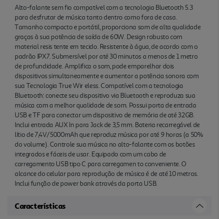
Alto-falante sem fio compatível com a tecnologia Bluetooth 5.3
para desfrutar de música tanto dentro como fora de casa.
Tamanho compacto e portátil, proporciona som de alta qualidade
graças à sua potência de saída de 60W. Design robusto com
material resis tente em tecido. Resistente à água, de acordo com o
padrão IPX7. Submersível por até 30 minutos a menos de 1 metro
de profundidade. Amplifica o som, pode emparelhar dois
dispositivos simultaneamente e aumentar a potência sonora com
sua Tecnologia True Wir eless. Compatível com a tecnologia
Bluetooth: conecte seu dispositivo via Bluetooth e reproduza sua
música com a melhor qualidade de som. Possui porta de entrada
USB e TF para conectar um dispositivo de memória de até 32GB.
Inclui entrada AUX In para Jack de 3,5 mm. Bateria recarregável de
lítio de 7,4V/5000mAh que reproduz música por até 9 horas (a 50%
do volume). Controle sua música no alto-falante com os botões
integrados e fáceis de usar. Equipado com um cabo de
carregamento USB tipo C para carregamen to conveniente. O
alcance do celular para reprodução de música é de até 10 metros.
Inclui função de power bank através da porta USB.
Características