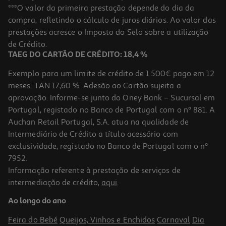
Coluna Portátil Qilive 600127703 Vermelha Bt10w Q1703
***O valor da primeira prestação depende do dia da
compra, refletindo o cálculo de juros diários. Ao valor das
24.99 €/un
prestações acresce o Imposto do Selo sobre a utilização
24,99 €
de Crédito.
TAEG DO CARTÃO DE CRÉDITO: 18,4 %
Exemplo para um limite de crédito de 1.500€ pago em 12
meses. TAN 17,60 %. Adesão ao Cartão sujeita a
aprovação. Informe-se junto do Oney Bank – Sucursal em
Portugal, registado no Banco de Portugal com o nº 881. A
Auchan Retail Portugal, S.A. atua na qualidade de
Intermediário de Crédito a título acessório com
exclusividade, registado no Banco de Portugal com o nº
7952.
Informação referente à prestação de serviços de
4.2
(6)
intermediação de crédito,
aqui
.
Coluna Portátil Qilive 600127708 Preta Bt Q1708
Ao longo do ano
14.99 €/un
Feira do Bebé
Queijos, Vinhos e Enchidos
Carnaval
Dia
14,99 €