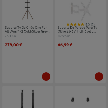
5.0
(1)
Suporte Tv De Chão One For
Suporte De Parede Para Tv
All Wm7472 Oak&silver Grey
Qilive 23-65" Inclinável E
32"-65"
Giratório - Branco
279 €/un
46.99 €/un
279,00 €
46,99 €