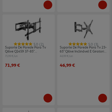
5.0
(2)
5.0
(3)
Suporte De Parede Para Tv
Suporte De Parede Para Tv 23-
Qilive Q1459 37-85"
65" Qilive Inclinável E Giratorio
Inclin./girat.
- Preto
71.99 €/un
46.99 €/un
71,99 €
46,99 €