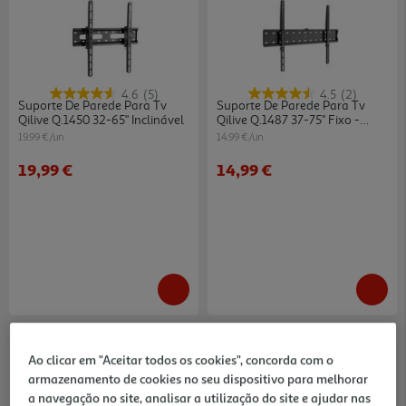
4.6
(5)
4.5
(2)
Suporte De Parede Para Tv
Suporte De Parede Para Tv
Qilive Q.1450 32-65" Inclinável
Qilive Q.1487 37-75" Fixo -
Preto
19.99 €/un
14.99 €/un
19,99 €
14,99 €
Ao clicar em "Aceitar todos os cookies", concorda com o
armazenamento de cookies no seu dispositivo para melhorar
a navegação no site, analisar a utilização do site e ajudar nas