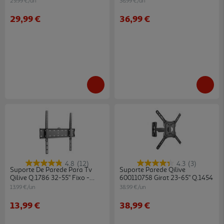
29.99 €/un
36.99 €/un
29,99 €
36,99 €
4.8
(12)
4.3
(3)
Suporte De Parede Para Tv
Suporte Parede Qilive
Qilive Q.1786 32-55" Fixo -
600110758 Girat 23-65" Q.1454
Preto
13.99 €/un
38.99 €/un
13,99 €
38,99 €