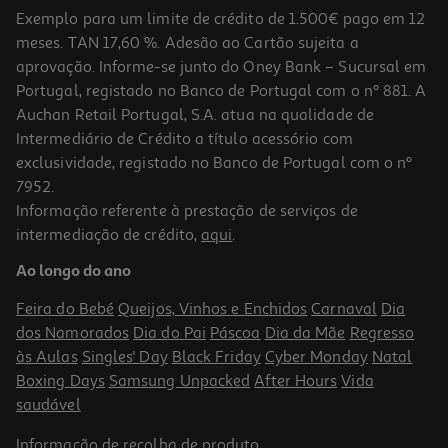
Exemplo para um limite de crédito de 1.500€ pago em 12
meses. TAN 17,60 %. Adesão ao Cartão sujeita a
aprovação. Informe-se junto do Oney Bank – Sucursal em
Portugal, registado no Banco de Portugal com o nº 881. A
Auchan Retail Portugal, S.A. atua na qualidade de
Intermediário de Crédito a título acessório com
exclusividade, registado no Banco de Portugal com o nº
7952.
Informação referente à prestação de serviços de
intermediação de crédito,
aqui
.
Ao longo do ano
Feira do Bebé
Queijos, Vinhos e Enchidos
Carnaval
Dia
dos Namorados
Dia do Pai
Páscoa
Dia da Mãe
Regresso
às Aulas
Singles' Day
Black Friday
Cyber Monday
Natal
Boxing Days
Samsung Unpacked
After Hours
Vida
saudável
Informação de
recolha de produto
.