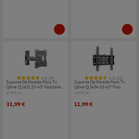
4.8
(9)
4.5
(11)
Suporte De Parede Para Tv
Suporte De Parede Para Tv
Qilive Q.1451 23-43" Giratório E
Qilive Q.1434 10-43" Fixo
Inclinável
31.99 €/un
11.99 €/un
31,99 €
11,99 €