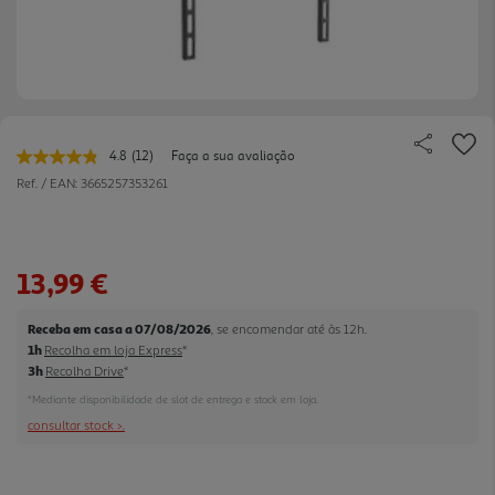
4.8
(12)
Faça a sua avaliação
Leu
12
Ref. / EAN:
3665257353261
avaliações.
Link
para
a
mesma
13,99 €
página.
Receba em casa a 07/08/2026
, se encomendar até às 12h.
1h
Recolha em loja Express
*
3h
Recolha Drive
*
*Mediante disponibilidade de slot de entrega e stock em loja.
consultar stock >.