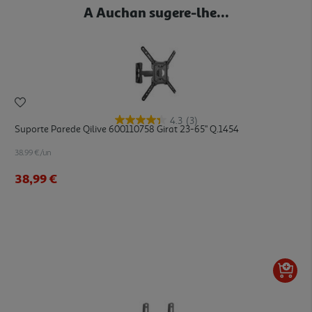
A Auchan sugere-lhe...
4.3
(3)
Suporte Parede Qilive 600110758 Girat 23-65" Q.1454
38.99 €/un
38,99 €