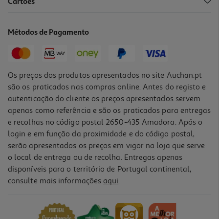
4.5
(2)
Cartões
Suporte De Parede Para Tv Qilive Q.1487 37-75" Fixo - Preto
14.99 €/un
Métodos de Pagamento
14,99 €
Os preços dos produtos apresentados no site Auchan.pt
são os praticados nas compras online. Antes do registo e
autenticação do cliente os preços apresentados servem
apenas como referência e são os praticados para entregas
e recolhas no código postal 2650-435 Amadora. Após o
login e em função da proximidade e do código postal,
serão apresentados os preços em vigor na loja que serve
o local de entrega ou de recolha. Entregas apenas
disponíveis para o território de Portugal continental,
4.8
(9)
consulte mais informações
aqui
.
Suporte De Parede Para Tv Qilive Q.1451 23-43" Giratório E
Inclinável
31.99 €/un