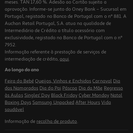
meses. TAN 17,60 %. Adesão ao Cartão sujeita a
aprovação. Informe-se junto do Oney Bank – Sucursal em
Portugal, registado no Banco de Portugal com o nº 881. A
Auchan Retail Portugal, S.A. atua na qualidade de
Intermediário de Crédito a título acessório com
exclusividade, registado no Banco de Portugal com o nº
7952.
Informação referente à prestação de serviços de
4.5
(11)
intermediação de crédito,
aqui
.
Suporte De Parede Para Tv Qilive Q.1434 10-43" Fixo
Ao longo do ano
11.99 €/un
Feira do Bebé
Queijos, Vinhos e Enchidos
Carnaval
Dia
11,99 €
dos Namorados
Dia do Pai
Páscoa
Dia da Mãe
Regresso
às Aulas
Singles' Day
Black Friday
Cyber Monday
Natal
Boxing Days
Samsung Unpacked
After Hours
Vida
saudável
Informação de
recolha de produto
.