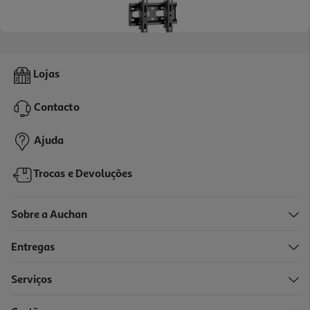
4.7
(3)
Suporte De Parede Para Tv Qilive Q.1449 10-43" Inclinável
Lojas
13.99 €/un
Contacto
13,99 €
Ajuda
Trocas e Devoluções
Sobre a Auchan
Entregas
Serviços