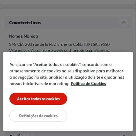
Características
Nome e Morada
SAS OIA, 200, rue de la Recherche, Le Colibri BP 169, 59650
Villeneuve d'Ascq, France www.auchanretail.com/contact
Ao clicar em "Aceitar todos os cookies", concorda com o
Tipo
armazenamento de cookies no seu dispositivo para melhorar
Suporte TV fixo
a navegação no site, analisar a utilização do site e ajudar nas
nossas iniciativas de marketing.
Política de Cookies
Compatibilidade
TV: 32-55" (81-140cm)
Aceitar todos os cookies
Outras características
Definições de cookies
Distância à parede: 27mm, capacidade de peso: 30kg