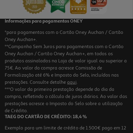
31,99 €
Informações para pagamentos ONEY
*para pagamentos com o Cartão Oney Auchan / Cartão
Oney Auchan+.
**Campanha Sem Juros para pagamentos com o Cartão
Oney Auchan / Cartão Oney Auchan+, em todos os
produtos assinalados na Loja de valor igual ou superior a
75€. Ao valor da compra acresce Comissão de
Formalização até 6% e Imposto do Selo, incluídos nas
prestações. Consulte detalhe
aqui
.
5.0
(2)
Suporte De Parede Para Tv Qilive Q1459 37-85" Inclin./girat.
***O valor da primeira prestação depende do dia da
compra, refletindo o cálculo de juros diários. Ao valor das
71.99 €/un
prestações acresce o Imposto do Selo sobre a utilização
71,99 €
de Crédito.
TAEG DO CARTÃO DE CRÉDITO: 18,4 %
Exemplo para um limite de crédito de 1.500€ pago em 12