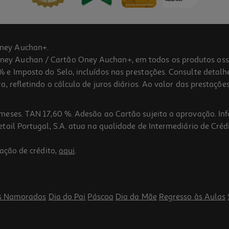
ney Auchan+.
 Auchan / Cartão Oney Auchan+, em todos os produtos assina
 e Imposto do Selo, incluídos nas prestações. Consulte detal
 refletindo o cálculo de juros diários. Ao valor das prestações
meses. TAN 17,60 %. Adesão ao Cartão sujeita a aprovação. In
ail Portugal, S.A. atua na qualidade de Intermediário de Crédi
5.0
(12)
ação de crédito,
aqui
.
s Namorados
Dia do Pai
Páscoa
Dia da Mãe
Regresso às Aulas