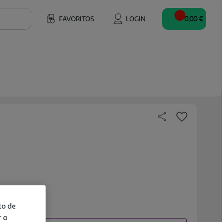
FAVORITOS
LOGIN
0,00 €
to de
r a