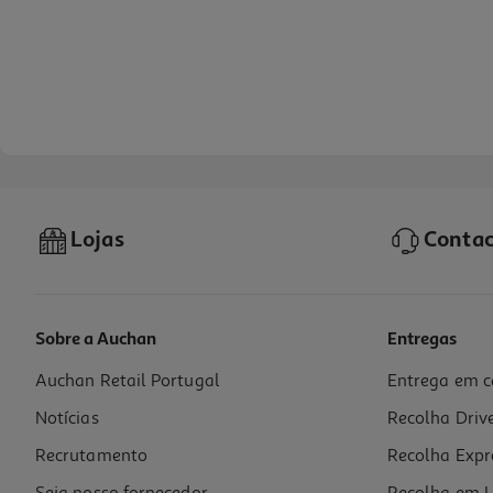
Lojas
Contac
Sobre a Auchan
Entregas
Auchan Retail Portugal
Entrega em c
Ração Gato Royal Canin Sensible 33 400 Gr
Notícias
Recolha Driv
18.47 €/Kg
Recrutamento
Recolha Expr
7,39 €