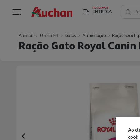
RESERVAR
ENTREGA
Pe
Animais
O meu Pet
Gatos
Alimentação
Ração Seca Esp
Ração Gato Royal Canin 
Ao cl
cooki
Previous