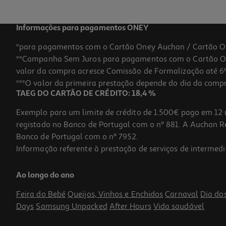
Informações para pagamentos ONEY
*para pagamentos com o Cartão Oney Auchan / Cartão O
**Campanha Sem Juros para pagamentos com o Cartão Oney
valor da compra acresce Comissão de Formalização até 6%
***O valor da primeira prestação depende do dia da compra,
TAEG DO CARTÃO DE CRÉDITO: 18,4 %
Exemplo para um limite de crédito de 1.500€ pago em 12 
registado no Banco de Portugal com o nº 881. A Auchan Ret
Banco de Portugal com o nº 7952.
Informação referente à prestação de serviços de intermedi
Ração Gato Royal Canin Appetite Control 2kg
Ao longo do ano
17.08 €/Kg
Feira do Bebé
Queijos, Vinhos e Enchidos
Carnaval
Dia do
34,15 €
Days
Samsung Unpacked
After Hours
Vida saudável