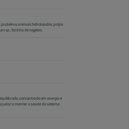
z, proteínas animais hidrolisadas, polpa
um sp., farinha de tagetes.
 equilibrada, concentrada em energia e
 ajudar a manter a saúde do sistema