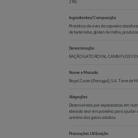
2 KG
Ingredientes/Composição
Proteínas de aves de capoeira desidratad
de beterraba, glúten de milho, produtos 
Denominação
RAÇÃO GATO ROYAL CANIN FUSSY E
Nome e Morada
Royal Canin (Portugal), S.A. Torre de 
Alegações
Desenvolvido por especialistas em nutr
elevado teor em proteína para ajudar 
urinário dos gatos adultos.
Precauções Utilização