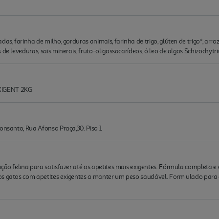
as, farinha de milho, gorduras animais, farinha de trigo, glúten de trigo*, arro
de leveduras, sais minerais, fruto-oligossacarídeos, ó leo de algas Schizochytri
XIGENT 2KG
Monsanto, Rua Afonso Praça,30. Piso 1
ição felina para satisfazer até os apetites mais exigentes. Fórmula completa e
os gatos com apetites exigentes a manter um peso saudável. Form ulado para