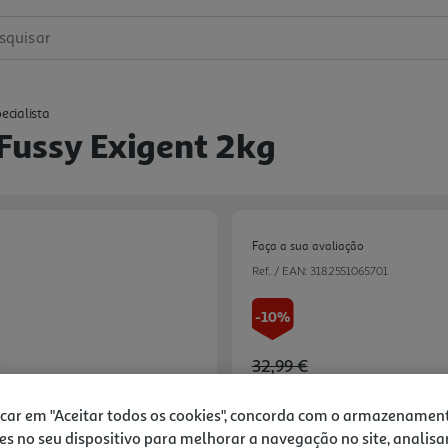
squisar
ecialista
Fussy Exigent 2kg
Faça a sua avaliação
Ref. / EAN:
3182551065701
-10%
Price reduced from
to
32,99 €
29,69 €
icar em "Aceitar todos os cookies", concorda com o armazenamen
Promoção:
de 5/8/2026 a 31/8/2026
es no seu dispositivo para melhorar a navegação no site, analisa
Next