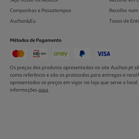
Seja nosso fornecedor
Recolha em L
Campanhas e Passatempos
Recolha num 
Auchan&Eu
Taxas de Ent
Métodos de Pagamento
Os preços dos produtos apresentados no site Auchan.pt sã
como referência e são os praticados para entregas e reco
apresentados os preços em vigor na loja que serve o local 
informações
aqui
.
Ração Gato Royal Canin Gatinhos Esterilizados 3.5kg
12.12 €/Kg
48,49 €