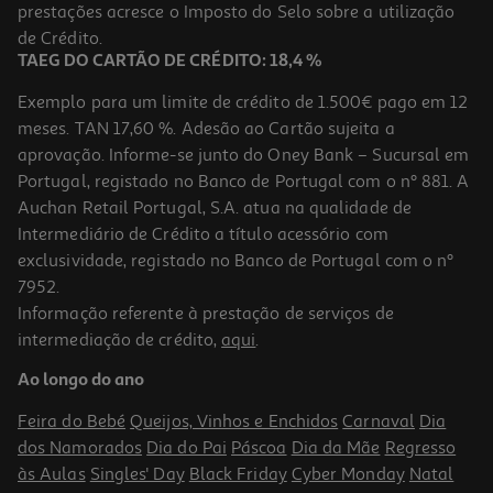
prestações acresce o Imposto do Selo sobre a utilização
273,99 €
de Crédito.
TAEG DO CARTÃO DE CRÉDITO: 18,4 %
Exemplo para um limite de crédito de 1.500€ pago em 12
meses. TAN 17,60 %. Adesão ao Cartão sujeita a
aprovação. Informe-se junto do Oney Bank – Sucursal em
Portugal, registado no Banco de Portugal com o nº 881. A
Auchan Retail Portugal, S.A. atua na qualidade de
Intermediário de Crédito a título acessório com
exclusividade, registado no Banco de Portugal com o nº
7952.
Informação referente à prestação de serviços de
5.0
(3)
intermediação de crédito,
aqui
.
Smartphone Oppo Find X9 Pro (6.78'' 16/512gb Cinza Titânio)
Ao longo do ano
1199.99 €/un
Feira do Bebé
Queijos, Vinhos e Enchidos
Carnaval
Dia
1.199,99 €
dos Namorados
Dia do Pai
Páscoa
Dia da Mãe
Regresso
às Aulas
Singles' Day
Black Friday
Cyber Monday
Natal