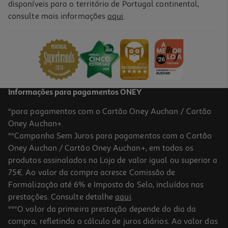
disponíveis para o território de Portugal continental,
consulte mais informações
aqui
.
Smartphone Nothing Phone (3a) 8+128 White
273.99 €/un
273,99 €
Informações para pagamentos ONEY
*para pagamentos com o Cartão Oney Auchan / Cartão
Oney Auchan+.
**Campanha Sem Juros para pagamentos com o Cartão
Oney Auchan / Cartão Oney Auchan+, em todos os
produtos assinalados na Loja de valor igual ou superior a
75€. Ao valor da compra acresce Comissão de
Formalização até 6% e Imposto do Selo, incluídos nas
prestações. Consulte detalhe
aqui
.
5.0
(1)
Smartphone Nothing Phone (3a) 8+128 Black
***O valor da primeira prestação depende do dia da
compra, refletindo o cálculo de juros diários. Ao valor das
273.99 €/un