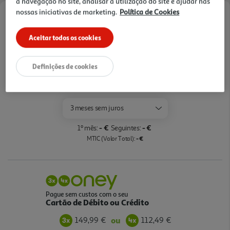
a navegação no site, analisar a utilização do site e ajudar nas
nossas iniciativas de marketing.
Política de Cookies
Opções de Financiamento
Aceitar todos os cookies
Pague com o seu
Cartão Oney Auchan
Definições de cookies
saiba mais >
TAEG: 18,4%
3 meses sem juros
- €
- €
1º mês:
Seguintes:
- €
MTIC (Valor Total):
Pague sem custos com o seu
Cartão de Débito ou Crédito
149,99 €
112,49 €
ou