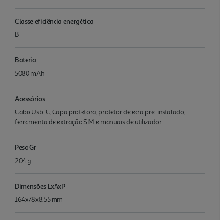
Classe eficiência energética
B
Bateria
5080 mAh
Acessórios
Cabo Usb-C, Capa protetora, protetor de ecrã pré-instalado,
ferramenta de extração SIM e manuais de utilizador.
Peso Gr
204 g
Dimensões LxAxP
164x78x8.55 mm