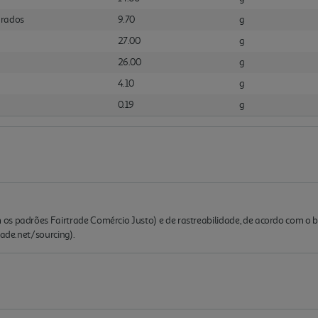
urados
9.70
g
27.00
g
26.00
g
4.10
g
0.19
g
os padrões Fairtrade Comércio Justo) e de rastreabilidade, de acordo com o 
rade.net/sourcing).