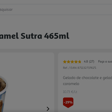
squisar
ramel Sutra 465ml
4.8
(27)
Faça a su
Leu
27
Ref. / EAN:
8711327374171
avaliações.
Link
Gelado de chocolate e gelad
para
caramelo
a
mesma
página.
10.73 €/Lt
-29%
Next