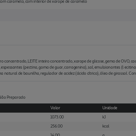
com caramelo, com interior de xarope de caramelo
 concentrado, LEITE inteiro concentrado, xarope de glicose, gema de OVO, cac
spessantes (pectina, goma de guar, carragenina), sal, emulsionantes (l ecit
a natural de baunilha, regulador de acidez (ácido cítrico), óleo de girassol. 
:Não Preparado
Valor
Unidade
1073.00
kJ
256.00
kcal
14.00
g