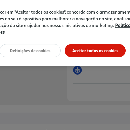
Price reduced from
to
6,99 €
4,99 €
icar em "Aceitar todos os cookies", concorda com o armazenamen
Promoção:
de 5/8/2026 a 18/8/2026
es no seu dispositivo para melhorar a navegação no site, analisa
zação do site e ajudar nas nossas iniciativas de marketing.
Polític
Notas de preparação
ies
Definições de cookies
Aceitar todos os cookies