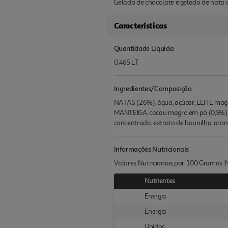
Gelado de chocolate e gelado de nata 
Características
Quantidade Liquida
0.465 LT
Ingredientes/Composição
NATAS (26%), água, açúcar, LEITE magro
MANTEIGA, cacau magro em pó (0,5%), e
concentrada, extrato de baunilha, arom
Informações Nutricionais
Valores Nutricionais por: 100 Gramas 
Nutrientes
Energia
Energia
Lípidos