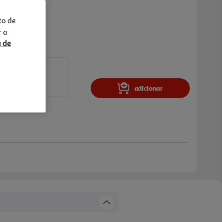
to de
r a
a de
adicionar