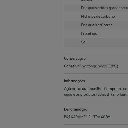
Dos quais ácidos gordos sat
Hidratos de carbono
Dos quais açúcares
Proteínas
Sal
Conservação
Conservar no congelador (-18ºC).
Informações
Açúcar, cacau, baunilha: Cumprem com 
áqua e os produtos lácteosF (info.fairt
Denominação
B&J KARAMEL SUTRA 465ml