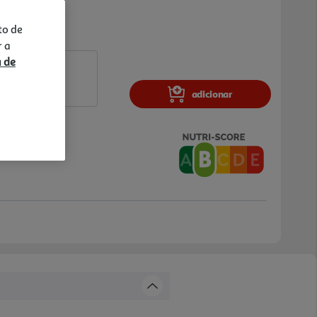
to de
r a
a de
adicionar