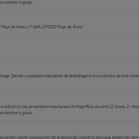
 e cozinhar a gosto
de Paço de Arcos, n.º 48A 2770129 Paço de Arcos
rtigo. Devido a possíveis alterações de embalagens e/ou rótulos, deverá cons
 colocá-la nas prateleiras mais baixas do frigorífico, durante 12 horas. 2- As
 e cozinhar a gosto
stes podem partir-se aquando da preparação culinária, pelo que devem ser re