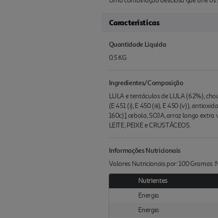
Uma combinação deliciosa que une os s
Características
Quantidade Liquida
0.5 KG
Ingredientes/Composição
LULA e tentáculos de LULA (62%), chouri
(E 451 (i), E 450 (iii), E 450 (v)), antiox
160c)], cebola, SOJA, arroz longo extr
LEITE, PEIXE e CRUSTÁCEOS.
Informações Nutricionais
Valores Nutricionais por: 100 Gramas 
Nutrientes
Energia
Energia