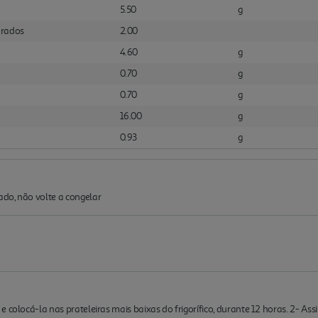
5.50
g
urados
2.00
4.60
g
0.70
g
0.70
g
16.00
g
0.93
g
do, não volte a congelar
 colocá-la nas prateleiras mais baixas do frigorífico, durante 12 horas. 2- As