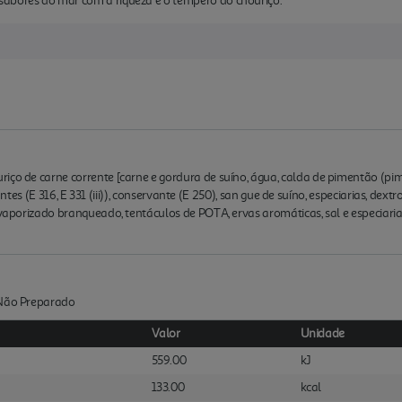
abores do mar com a riqueza e o tempero do chouriço.
ço de carne corrente [carne e gordura de suíno, água, calda de pimentão (pimen
idantes (E 316, E 331 (iii)), conservante (E 250), san gue de suíno, especiarias, dext
a vaporizado branqueado, tentáculos de POTA, ervas aromáticas, sal e especiari
:Não Preparado
Valor
Unidade
559.00
kJ
133.00
kcal