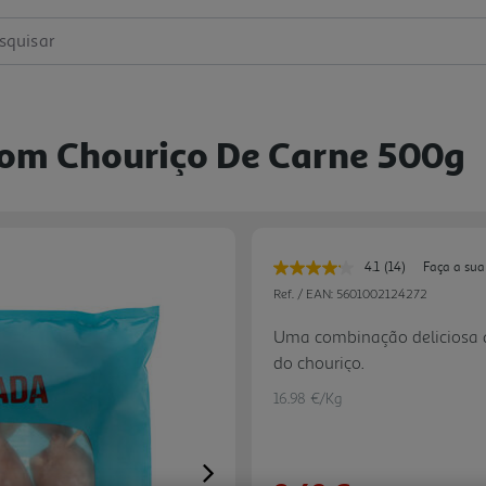
squisar
om Chouriço De Carne 500g
4.1
(14)
Faça a sua
Leu
14
Ref. / EAN:
5601002124272
avaliações.
Link
Uma combinação deliciosa q
para
do chouriço.
a
mesma
página.
16.98 €/Kg
Next