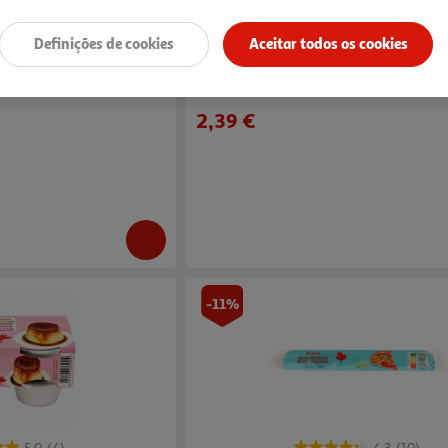
4.3
(3)
4.1
(15)
Definições de cookies
Aceitar todos os cookies
n's Sem Gluten 461g
Massa Folhada Sem Glúten Auchan 280
8.54 €/Kg
2,39 €
-11%