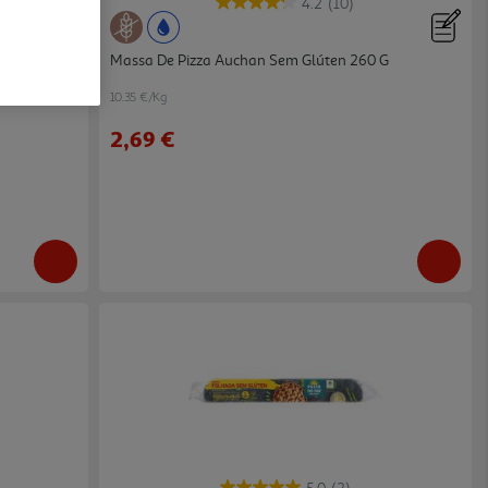
4.2
(10)
g
Massa De Pizza Auchan Sem Glúten 260 G
10.35 €/Kg
2,69 €