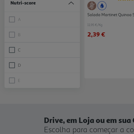
Nutri-score
Salada Martinet Quinoa 
A
Nutri-score A is not selectable
11.95 €/Kg
2,39 €
B
Nutri-score B is not selectable
C
Refine by Nutri-score: C
D
Refine by Nutri-score: D
E
Nutri-score E is not selectable
Drive, em Loja ou em sua
Escolha para começar a c