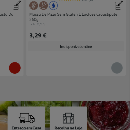
asta Do
Massa De Pizza Sem Glúten E Lactose Croustipate
260g
12.65 €/Kg
3,29 €
Indisponível online
Entrega em Casa
Recolha na Loja