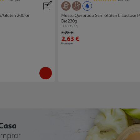
S/glúten 200 Gr
Massa Quebrada Sem Glúten E Lactose P
Dia230g
11.43 €/Kg
Price reduced from
to
3,28 €
2,63 €
Promoção
 Casa
omprar