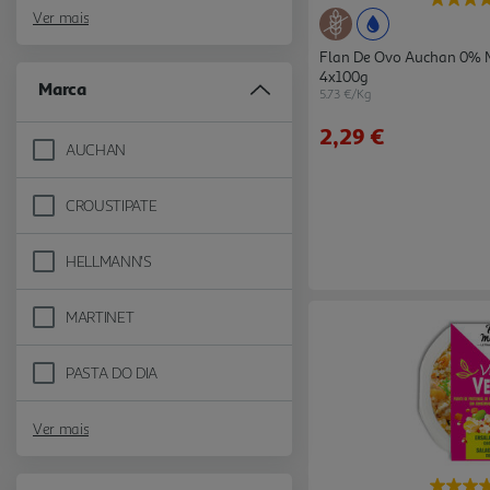
Ver mais
Flan De Ovo Auchan 0% 
4x100g
Marca
5.73 €/Kg
2,29 €
AUCHAN
Refine by Marca: AUCHAN
CROUSTIPATE
Refine by Marca: CROUSTIPATE
HELLMANN'S
Refine by Marca: HELLMANN'S
MARTINET
Refine by Marca: MARTINET
PASTA DO DIA
Refine by Marca: PASTA DO DIA
Ver mais