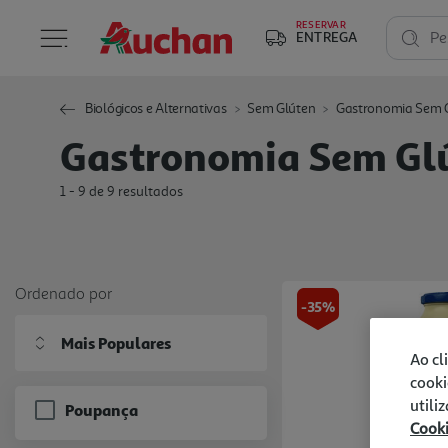
RESERVAR
ENTREGA
Pe
Biológicos e Alternativas
Sem Glúten
Gastronomia Sem 
Gastronomia Sem Gl
1 - 9 de 9 resultados
Ordenado por
-35%
Mais Populares
Ao cl
cooki
utili
Poupança
Cook