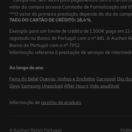
**Campanha Sem Juros para pagamentos com o Cartão Oney
valor da compra acresce Comissão de Formalização até 6%
***O valor da primeira prestação depende do dia da compra,
TAEG DO CARTÃO DE CRÉDITO: 18,4 %
Exemplo para um limite de crédito de 1.500€ pago em 12 
registado no Banco de Portugal com o nº 881. A Auchan Ret
Banco de Portugal com o nº 7952.
Informação referente à prestação de serviços de intermedi
Ao longo do ano
Feira do Bebé
Queijos, Vinhos e Enchidos
Carnaval
Dia do
Days
Samsung Unpacked
After Hours
Vida saudável
Informação de
recolha de produto
.
© Auchan Retail Portugal
Polít