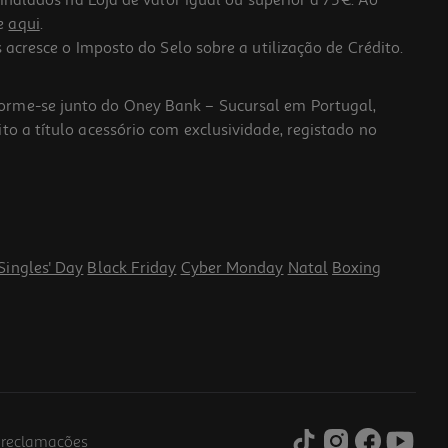
lados na Loja de valor igual ou superior a 75€. Ao
he
aqui
.
 acresce o Imposto do Selo sobre a utilização de Crédito.
forme-se junto do Oney Bank – Sucursal em Portugal,
to a título acessório com exclusividade, registado no
Singles' Day
Black Friday
Cyber Monday
Natal
Boxing
e reclamações