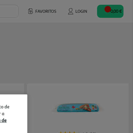
FAVORITOS
LOGIN
0,00 €
to de
r a
a de