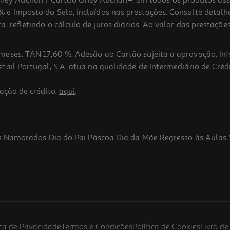
 Auchan / Cartão Oney Auchan+, em todos os produtos assina
 e Imposto do Selo, incluídos nas prestações. Consulte detal
 refletindo o cálculo de juros diários. Ao valor das prestações
meses. TAN 17,60 %. Adesão ao Cartão sujeita a aprovação. In
ail Portugal, S.A. atua na qualidade de Intermediário de Crédi
ação de crédito,
aqui
.
s Namorados
Dia do Pai
Páscoa
Dia da Mãe
Regresso às Aulas
ica de Privacidade
Termos e Condições
Política de Cookies
Livro d