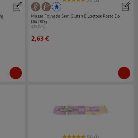
5.0
(2)
0g
Massa Folhada Sem Glúten E Lactose Pasta Do
Dia280g
9.39 €/Kg
2,63 €
5.0
(1)