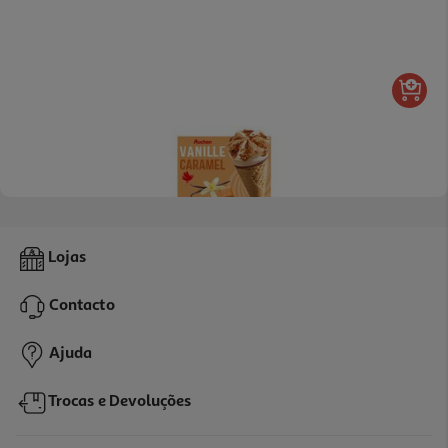
4.5
(8)
Gelado Cone Auchan Baunilha Caramelo 6x120ml
Lojas
3.74 €/Lt
Contacto
2,69 €
Ajuda
Trocas e Devoluções