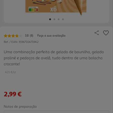
3.8
(6)
Faça a sua avaliação
Leu
6
Ref. / EAN:
3596710471942
avaliações.
Link
Uma combinação perfeita de gelado de baunilha, gelado
para
praliné e pedaços de avelã, tudo dentro de uma bolacha
a
mesma
crocante!
página.
4.15 €/Lt
2,99 €
Notas de preparação