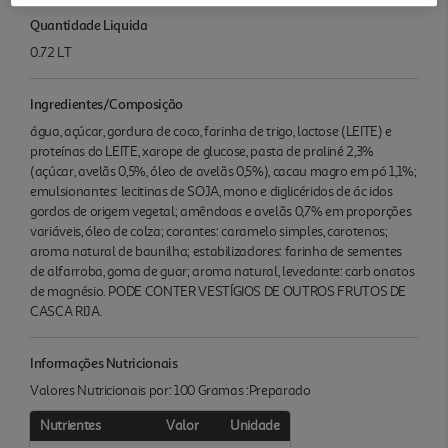
Quantidade Liquida
0.72 LT
Ingredientes/Composição
água, açúcar, gordura de coco, farinha de trigo, lactose (LEITE) e
proteínas do LEITE, xarope de glucose, pasta de praliné 2,3%
(açúcar, avelãs 0,5%, óleo de avelãs 0,5%), cacau magro em pó 1,1%;
emulsionantes: lecitinas de SOJA, mono e diglicéridos de ác idos
gordos de origem vegetal; amêndoas e avelãs 0,7% em proporções
variáveis, óleo de colza; corantes: caramelo simples, carotenos;
aroma natural de baunilha; estabilizadores: farinha de sementes
de alfarroba, goma de guar; aroma natural, levedante: carb onatos
de magnésio. PODE CONTER VESTÍGIOS DE OUTROS FRUTOS DE
CASCA RIJA.
Informações Nutricionais
Valores Nutricionais por: 100 Gramas :Preparado
Nutrientes
Valor
Unidade