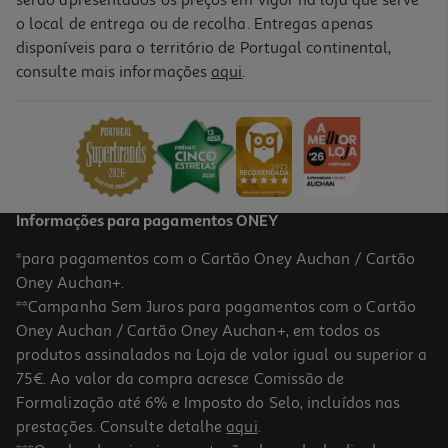
o local de entrega ou de recolha. Entregas apenas
disponíveis para o território de Portugal continental,
4.7
(7)
consulte mais informações
aqui
.
Gelado Cone Auchan Frutos Vermelhos 6x120ml
4.15 €/Lt
2,99 €
Informações para pagamentos ONEY
*para pagamentos com o Cartão Oney Auchan / Cartão
Oney Auchan+.
**Campanha Sem Juros para pagamentos com o Cartão
Oney Auchan / Cartão Oney Auchan+, em todos os
produtos assinalados na Loja de valor igual ou superior a
75€. Ao valor da compra acresce Comissão de
Formalização até 6% e Imposto do Selo, incluídos nas
prestações. Consulte detalhe
aqui
.
4.5
(15)
Gelado Auchan Cone Menta Chocolate 6x120ml