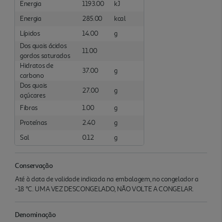
Energia
1193.00
kJ
Energia
285.00
kcal
Lípidos
14.00
g
Dos quais ácidos
11.00
gordos saturados
Hidratos de
37.00
g
carbono
Dos quais
27.00
g
açúcares
Fibras
1.00
g
Proteínas
2.40
g
Sal
0.12
g
Conservação
Até à data de validade indicada na embalagem, no congelador a
-18 °C. UMA VEZ DESCONGELADO, NÃO VOLTE A CONGELAR.
Denominação