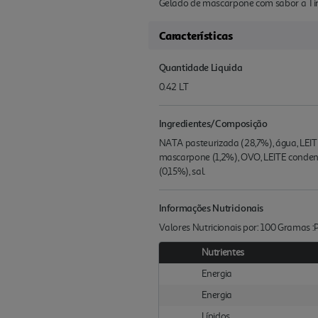
Gelado de mascarpone com sabor a Tira
Características
Quantidade Liquida
0.42 LT
Ingredientes/Composição
NATA pasteurizada (28,7%), água, LEI
mascarpone (1,2%), OVO, LEITE condens
(0,15%), sal.
Informações Nutricionais
Valores Nutricionais por: 100 Gramas 
Nutrientes
Energia
Energia
Lípidos