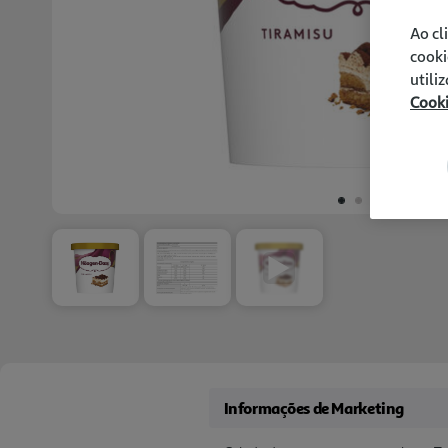
Ao cl
cooki
utili
Cook
Informações de Marketing