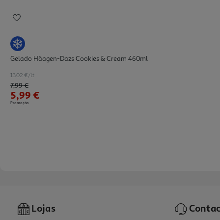
Gelado Häagen-Dazs Cookies & Cream 460ml
13.02 €/Lt
Price reduced from
to
7,99 €
5,99 €
Promoção
Lojas
Contac