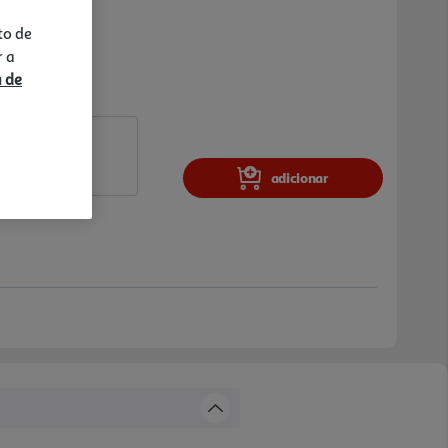
to de
r a
a de
adicionar