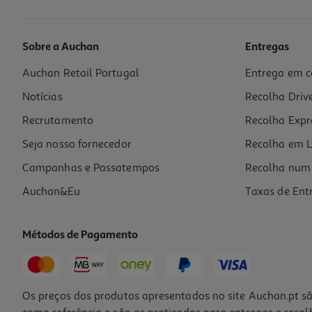
Sobre a Auchan
Entregas
Auchan Retail Portugal
Entrega em c
Gelado Pint Lotus Biscoff 425ml
Notícias
Recolha Driv
11.74 €/Lt
Recrutamento
Recolha Expr
4,99 €
Seja nosso fornecedor
Recolha em L
Campanhas e Passatempos
Recolha num 
Auchan&Eu
Taxas de Ent
Métodos de Pagamento
-21%
Os preços dos produtos apresentados no site Auchan.pt sã