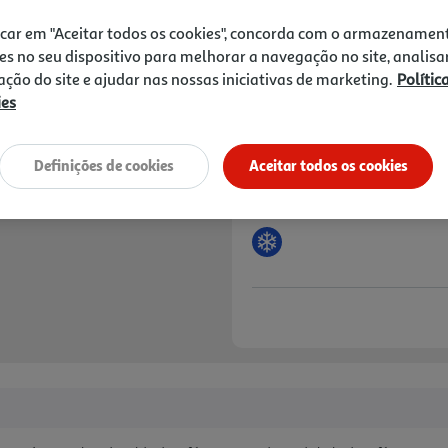
Price reduced from
to
8,49 €
6,35 €
icar em "Aceitar todos os cookies", concorda com o armazenamen
es no seu dispositivo para melhorar a navegação no site, analisa
Promoção:
de 6/8/2026 a 19/8/2026
zação do site e ajudar nas nossas iniciativas de marketing.
Polític
Notas de preparação
ies
Definições de cookies
Aceitar todos os cookies