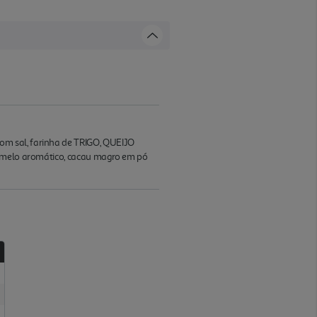
om sal, farinha de TRIGO, QUEIJO
 ramelo aromático, cacau magro em pó