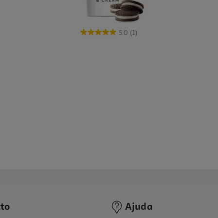
5.0
(1)
to
Ajuda