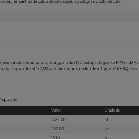
misú, remoinhos de calda de café, cacau e pedaços de bolo de café.
TE evaporado desnatado, açúcar, gema de OVO, xarope de glicose, MANTEIGA c
ado, extrato de café (0,6%), aroma natural, amido de milho, café (0,3%), ca
:Preparado
Valor
Unidade
1084.00
kJ
260.00
kcal
15.10
g