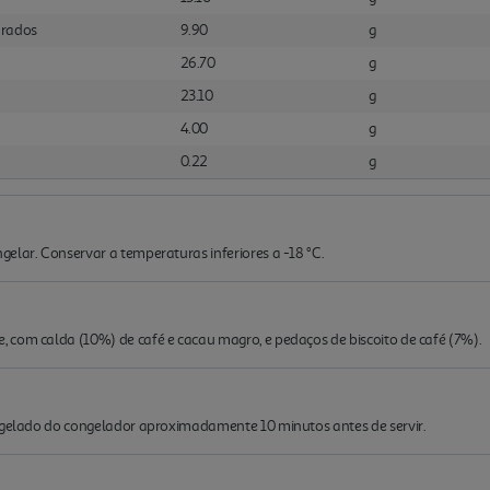
urados
9.90
g
26.70
g
23.10
g
4.00
g
0.22
g
elar. Conservar a temperaturas inferiores a -18 °C.
 com calda (10%) de café e cacau magro, e pedaços de biscoito de café (7%).
o gelado do congelador aproximadamente 10 minutos antes de servir.