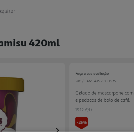
squisar
ramisu 420ml
Faça a sua avaliação
Ref. / EAN:
3415583011935
Gelado de mascarpone com s
e pedaços de bolo de café.
15.12 €/Lt
-25%
Next