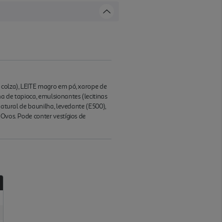
 colza), LEITE magro em pó, xarope de
a de tapioca, emulsionantes (lecitinas
natural de baunilha, levedante (E500),
 Ovos. Pode conter vestígios de