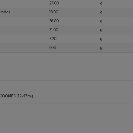
27.00
g
urados
13.00
g
36.00
g
31.00
g
5.20
g
0.34
g
OKIES (12x17ml)