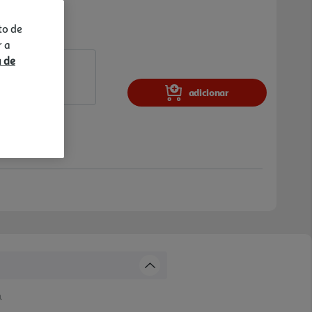
to de
r a
a de
adicionar
.