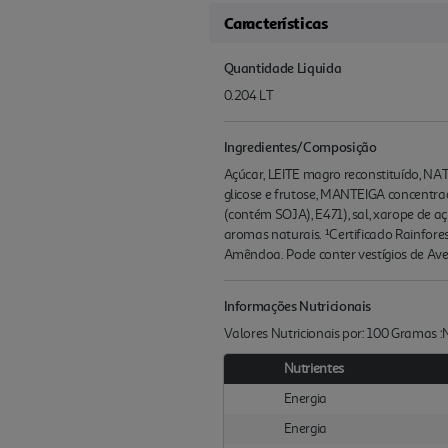
Características
Quantidade Liquida
0.204 LT
Ingredientes/Composição
Açúcar, LEITE magro reconstituído, NAT
glicose e frutose, MANTEIGA concentrad
(contém SOJA), E471), sal, xarope de aç
aromas naturais. ¹Certificado Rainfores
Amêndoa. Pode conter vestígios de Avel
Informações Nutricionais
Valores Nutricionais por: 100 Gramas 
Nutrientes
Energia
Energia