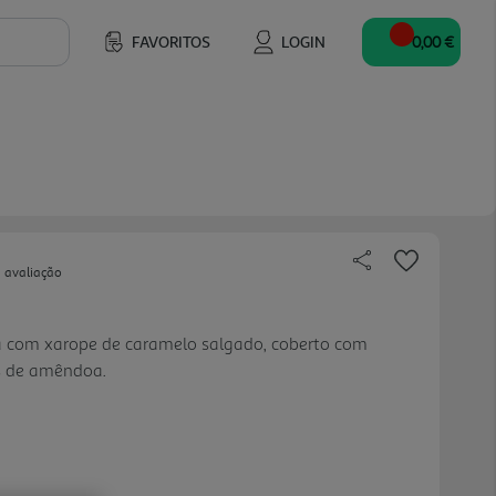
FAVORITOS
LOGIN
0,00 €
 avaliação
 com xarope de caramelo salgado, coberto com
os de amêndoa.