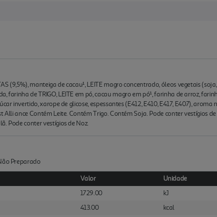
AS (9,5%), manteiga de cacau¹, LEITE magro concentrado, óleos vegetais (soja,
a, farinha de TRIGO, LEITE em pó, cacau magro em pó¹, farinha de arroz, farinh
úcar invertido, xarope de glicose, espessantes (E412, E410, E417, E407), aroma 
t Alli ance Contém Leite. Contém Trigo. Contém Soja. Pode conter vestígios de
ã. Pode conter vestígios de Noz.
:Não Preparado
Valor
Unidade
1729.00
kJ
413.00
kcal