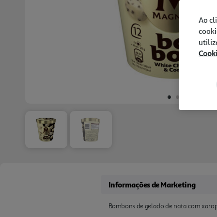
Ao cl
cooki
utili
Cook
Informações de Marketing
Bombons de gelado de nata com xarope