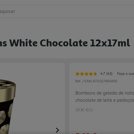
squisar
 White Chocolate 12x17ml
4.7
(43)
Faça a sua
Leu
43
Ref. / EAN:
8711327640450
avaliações.
Link
Bombons de gelado de nata
para
chocolate de leite e pedaç
a
mesma
página.
29.36 €/Lt
Next