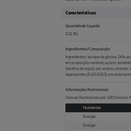
Características
Quantidade Liquida
0.21 KG
Ingredientes/Composição
Ingredientes: xarope de glicose, 24% p
em proporção variável, açúcar, estabili
(lecitina de soja)), sal, aroma, corante:
espessantes (E410, E415), emulsionantes
Informações Nutricionais
Valores Nutricionais por: 100 Gramas 
Nutrientes
Energia
Energia