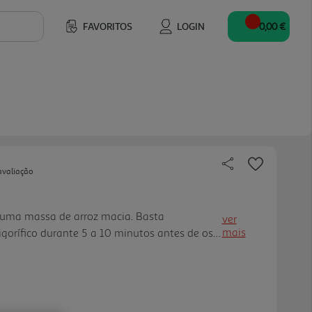
FAVORITOS
LOGIN
0,00 €
avaliação
uma massa de arroz macia. Basta
ver
mais
igorífico durante 5 a 10 minutos antes de os
Produto sem glúten.