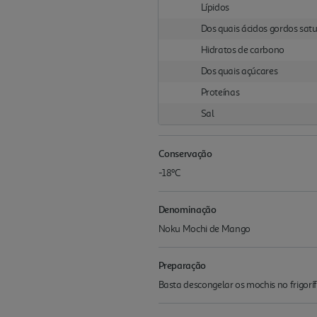
Lípidos
Dos quais ácidos gordos sat
Hidratos de carbono
Dos quais açúcares
Proteínas
Sal
Conservação
-18ºC
Denominação
Noku Mochi de Mango
Preparação
Basta descongelar os mochis no frigorí