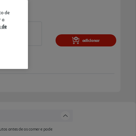
to de
r a
a de
adicionar
utos antes de os comer e pode