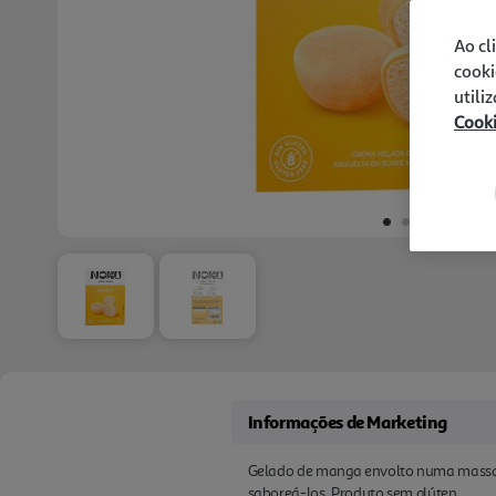
Ao cl
cooki
utili
Cook
Informações de Marketing
Gelado de manga envolto numa massa de
saboreá-los. Produto sem glúten.