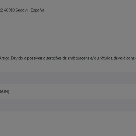
22 46910 Sedavi - España
rtigo. Devido a possíveis alterações de embalagens e/ou rótulos, deverá cons
(6UN)