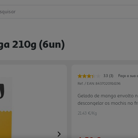
squisar
a 210g (6un)
3.3
(3)
Faça a sua 
Leu
3
Ref. / EAN:
8437020916196
avaliações.
Link
Gelado de manga envolto n
para
descongelar os mochis no fr
a
mesma
comer e pode saboreá-los. 
página.
21.43 €/Kg
Next