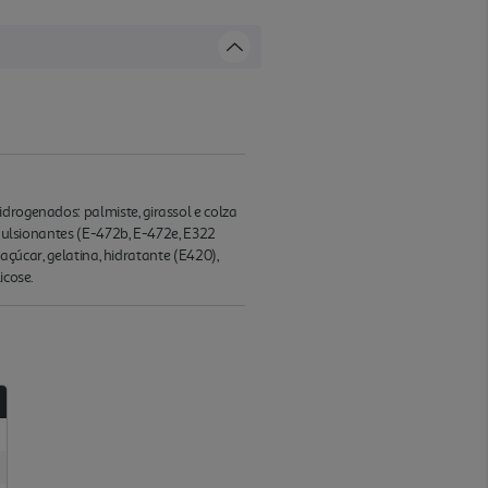
drogenados: palmiste, girassol e colza
emulsionantes (E-472b, E-472e, E322
 açúcar, gelatina, hidratante (E420),
icose.