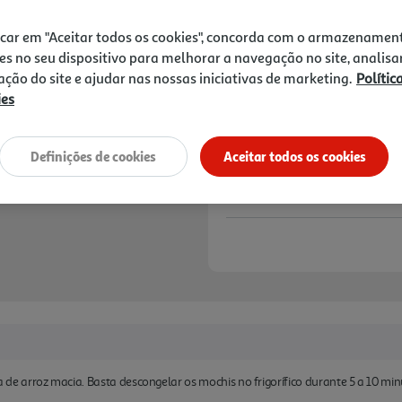
4,50 €
icar em "Aceitar todos os cookies", concorda com o armazenamen
Notas de preparação
es no seu dispositivo para melhorar a navegação no site, analisa
zação do site e ajudar nas nossas iniciativas de marketing.
Polític
ies
Definições de cookies
Aceitar todos os cookies
 arroz macia. Basta descongelar os mochis no frigorífico durante 5 a 10 min