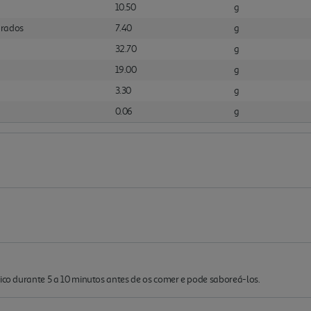
10.50
g
urados
7.40
g
32.70
g
19.00
g
3.30
g
0.06
g
fico durante 5 a 10 minutos antes de os comer e pode saboreá-los.