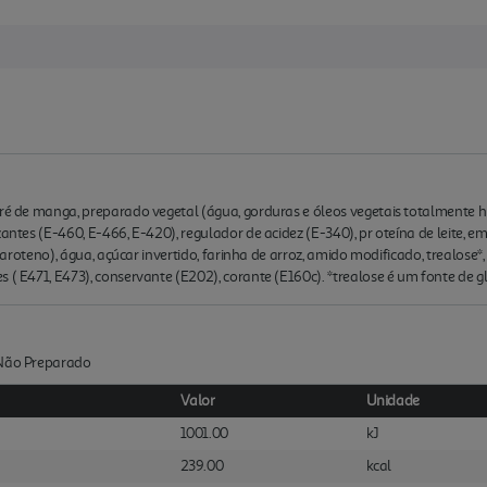
uré de manga, preparado vegetal (água, gorduras e óleos vegetais totalmente hi
zantes (E-460, E-466, E-420), regulador de acidez (E-340), pr oteína de leite, 
 caroteno), água, açúcar invertido, farinha de arroz, amido modificado, trealose*,
 ( E471, E473), conservante (E202), corante (E160c). *trealose é um fonte de gl
:Não Preparado
Valor
Unidade
1001.00
kJ
239.00
kcal