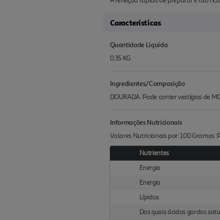
A refeição rápida de preparar e tão rica
Características
Quantidade Liquida
0.35 KG
Ingredientes/Composição
DOURADA. Pode conter vestígios de
Informações Nutricionais
Valores Nutricionais por: 100 Gramas 
Nutrientes
Energia
Energia
Lípidos
Dos quais ácidos gordos sat