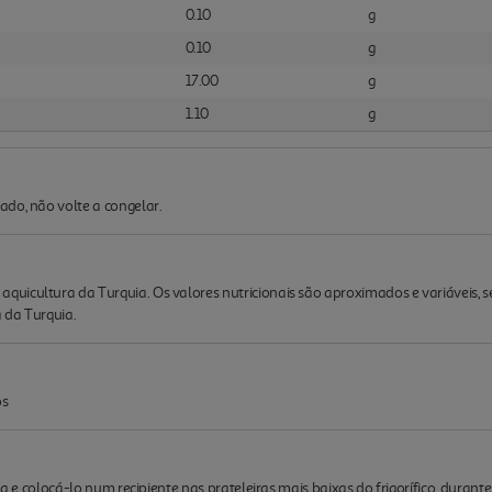
0.10
g
0.10
g
17.00
g
1.10
g
do, não volte a congelar.
icultura da Turquia. Os valores nutricionais são aproximados e variáveis, se
 da Turquia.
os
na e colocá-lo num recipiente nas prateleiras mais baixas do frigorífico, durant