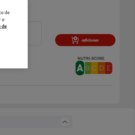
to de
r a
a de
adicionar