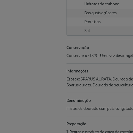
Hidratos de carbono
Dos quais açúcares
Proteínas
Sal
Conservação
Conservar a -18 ºC. Uma vez descongela
Informações
Espécie: SPARUS AURATA. Dourada de aqu
Sparus aurata. Dourada de aquicultura
Denominação
Filetes de dourada com pele congelad
Preparação
1. Retirar o produto da caixa de cartoli