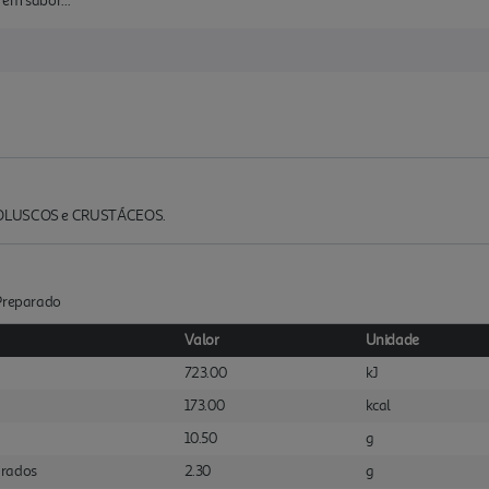
 em sabor...
 MOLUSCOS e CRUSTÁCEOS.
:Preparado
Valor
Unidade
723.00
kJ
173.00
kcal
10.50
g
urados
2.30
g