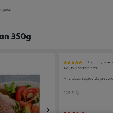
squisar
han 350g
5.0
(2)
Faça a sua 
Leu
2
Ref. / EAN:
5601002123756
avaliações.
Link
A refeição rápida de preparar
para
a
mesma
página.
29.11 €/Kg
Next