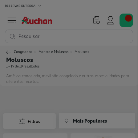
RESERVAR
ENTREGA
Pesquisar
Congelados
Marisco e Moluscos
Moluscos
Moluscos
1 - 19 de 19 resultados
Amêijoa congelada, mexilhão congelado e outras especialidades para
diferentes receitas.
Mais Populares
Filtros