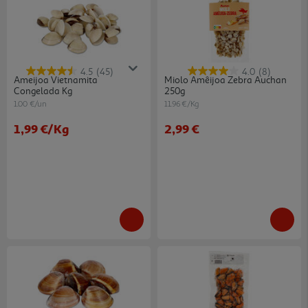
4.5
(45)
4.0
(8)
Ameijoa Vietnamita
Miolo Amêijoa Zebra Auchan
Congelada Kg
250g
1.00 €/un
11.96 €/Kg
1,99 €
/Kg
2,99 €