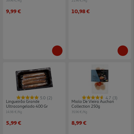
39.96 €/Kg
21.96 €/Kg
9,99 €
10,98 €
5.0
(2)
4.7
(3)
Lingueirão Grande
Miolo De Vieira Auchan
Ultracongelado 400 Gr
Collection 250g
14.98 €/Kg
35.96 €/Kg
5,99 €
8,99 €