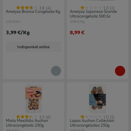
3.8
(4)
1.0
(1)
Ameijoa Branca Congelada Kg
Ameijoa Japonesa Grande
Ultracongelada 500 Gr
2.00 €/un
17.98 €/Kg
3,99 €
/Kg
8,99 €
Indisponível online
3.3
(6)
1.0
(1)
Miolo Mexilhão Auchan
Lapas Auchan Collection
Ultracongelado 250g
Ultracongeladas 250g
7.96 €/Kg
43.96 €/Kg