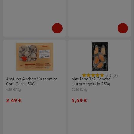
5.0
(2)
Amêijoa Auchan Vietnamita
Mexilhao 1/2 Concha
Com Casca 500g
Ultracongelado 250g
4.98 €/Kg
21.96 €/Kg
2,49 €
5,49 €