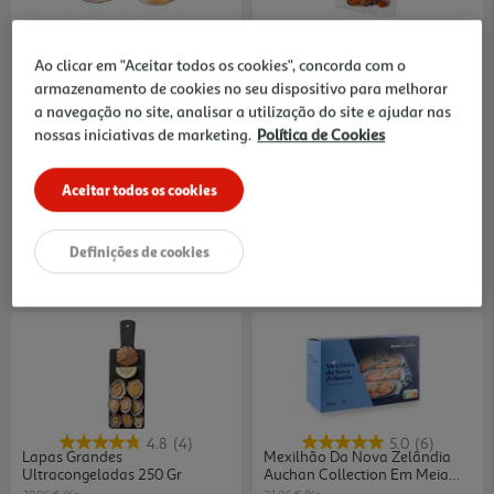
3.5
(6)
4.8
(6)
Ameijoa Vietnamita Castanha
Miolo De Mexilhão Grande
Congelada Kg
Congelado 450g
Ao clicar em "Aceitar todos os cookies", concorda com o
2.50 €/un
13.31 €/Kg
armazenamento de cookies no seu dispositivo para melhorar
a navegação no site, analisar a utilização do site e ajudar nas
4,99 €
/Kg
5,99 €
nossas iniciativas de marketing.
Política de Cookies
Aceitar todos os cookies
Definições de cookies
4.8
(4)
5.0
(6)
Lapas Grandes
Mexilhão Da Nova Zelândia
Ultracongeladas 250 Gr
Auchan Collection Em Meia
Concha 500g