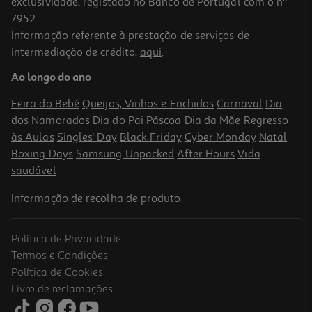
exclusividade, registado no Banco de Portugal com o nº
7952.
Informação referente à prestação de serviços de
intermediação de crédito,
aqui
.
Ao longo do ano
Feira do Bebé
Queijos, Vinhos e Enchidos
Carnaval
Dia
dos Namorados
Dia do Pai
Páscoa
Dia da Mãe
Regresso
às Aulas
Singles' Day
Black Friday
Cyber Monday
Natal
Boxing Days
Samsung Unpacked
After Hours
Vida
saudável
Informação de
recolha de produto
.
Política de Privacidade
Termos e Condições
Política de Cookies
Livro de reclamações