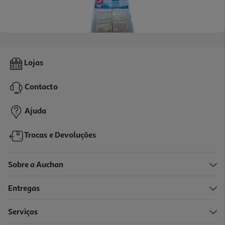
4.5
(6)
Lombos De Bacalhau Da Noruega Msc Auchan 600 Gr
Lojas
33.32 €/Kg
Contacto
19,99 €
Ajuda
Trocas e Devoluções
Sobre a Auchan
Entregas
Serviços