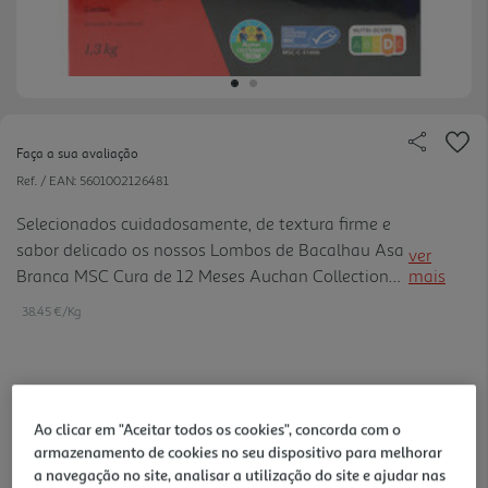
Faça a sua avaliação
Ref. / EAN:
5601002126481
Selecionados cuidadosamente, de textura firme e
sabor delicado os nossos Lombos de Bacalhau Asa
ver
Branca MSC Cura de 12 Meses Auchan Collection
mais
Cultivamos o Bom são provenientes de pesca
38.45 €/Kg
responsável certificada MSC, ideais para preparar
pratos tradicionais ou criar receitas gourmet com
todo o sabor do verdadeiro bacalhau.
49,99 €
Ao clicar em "Aceitar todos os cookies", concorda com o
armazenamento de cookies no seu dispositivo para melhorar
Notas de preparação
a navegação no site, analisar a utilização do site e ajudar nas