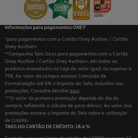
19,99 €
/Kg
Informações para pagamentos ONEY
*para pagamentos com o Cartão Oney Auchan / Cartão
Oney Auchan+.
**Campanha Sem Juros para pagamentos com o Cartão
Oney Auchan / Cartão Oney Auchan+, em todos os
produtos assinalados na Loja de valor igual ou superior a
75€. Ao valor da compra acresce Comissão de
Formalização até 6% e Imposto do Selo, incluídos nas
prestações. Consulte detalhe
aqui
.
4.3
(10)
Bacalhau Crescido Noruega Cortado Embalado Kg
***O valor da primeira prestação depende do dia da
compra, refletindo o cálculo de juros diários. Ao valor das
26.39 €/un
prestações acresce o Imposto do Selo sobre a utilização
21,99 €
/Kg
de Crédito.
TAEG DO CARTÃO DE CRÉDITO: 18,4 %