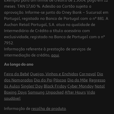
Exemplo para um limite de crédito de 1.500€ pago em 12
meses. TAN 17,60 %. Adesão ao Cartão sujeita a
aprovação. Informe-se junto do Oney Bank – Sucursal em
Portugal, registado no Banco de Portugal com o nº 881. A
Auchan Retail Portugal, S.A. atua na qualidade de
Intermediário de Crédito a título acessório com
exclusividade, registado no Banco de Portugal com o nº
7952.
Informação referente à prestação de serviços de
4.0
(1)
intermediação de crédito,
aqui
.
Bacalhau Especial Da Noruega Cortado Kg
Ao longo do ano
37.49 €/un
Feira do Bebé
Queijos, Vinhos e Enchidos
Carnaval
Dia
24,99 €
/Kg
dos Namorados
Dia do Pai
Páscoa
Dia da Mãe
Regresso
às Aulas
Singles' Day
Black Friday
Cyber Monday
Natal
Boxing Days
Samsung Unpacked
After Hours
Vida
saudável
Informação de
recolha de produto
.