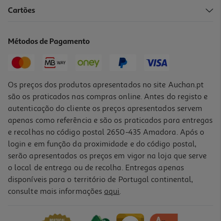
3.0
(7)
Cartões
Postas De Bacalhau Da Noruega Msc Auchan 600gr
28.32 €/Kg
Métodos de Pagamento
16,99 €
Os preços dos produtos apresentados no site Auchan.pt
são os praticados nas compras online. Antes do registo e
autenticação do cliente os preços apresentados servem
apenas como referência e são os praticados para entregas
e recolhas no código postal 2650-435 Amadora. Após o
login e em função da proximidade e do código postal,
serão apresentados os preços em vigor na loja que serve
o local de entrega ou de recolha. Entregas apenas
disponíveis para o território de Portugal continental,
4.7
(3)
consulte mais informações
aqui
.
Bacalhau Graudo Noruega Cortado Embalado Kg
49.97 €/un