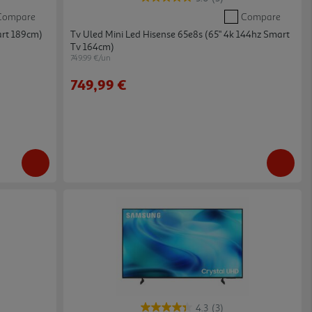
Compare
Compare
art 189cm)
Tv Uled Mini Led Hisense 65e8s (65" 4k 144hz Smart
Tv 164cm)
749.99 €/un
749,99 €
4.3
(3)