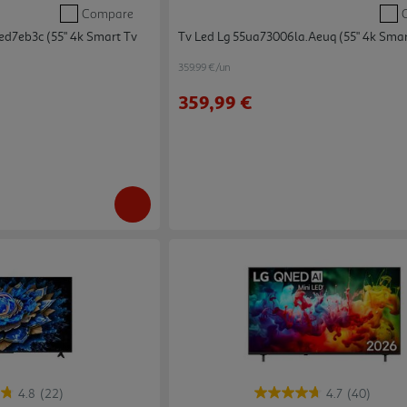
Compare
ed7eb3c (55" 4k Smart Tv
Tv Led Lg 55ua73006la.aeuq (55" 4k Sma
359.99 €/un
359,99 €
4.8
(22)
4.7
(40)