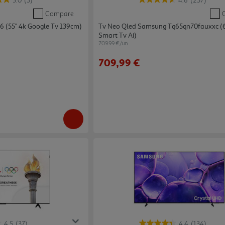
5.0
(3)
4.6
(237)
Compare
6 (55" 4k Google Tv 139cm)
Tv Neo Qled Samsung Tq65qn70fauxxc (6
Smart Tv Ai)
709.99 €/un
709,99 €
4.5
(37)
4.4
(134)