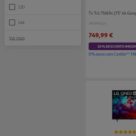
120
Refine by Taxa de atualização: 120
Tv Tcl 75t69c (75" 4k Goo
144
749.99 €/un
Refine by Taxa de atualização: 144
749,99 €
Ver mais
10% DESCONTO IMEDI
0% juros com Cartão** TA