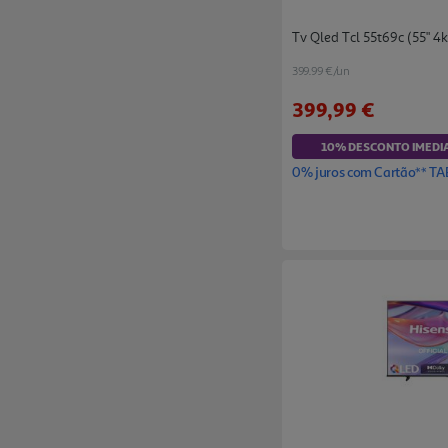
Tv Qled Tcl 55t69c (55" 4
399.99 €/un
399,99 €
10% DESCONTO IMEDI
0% juros com Cartão** TA