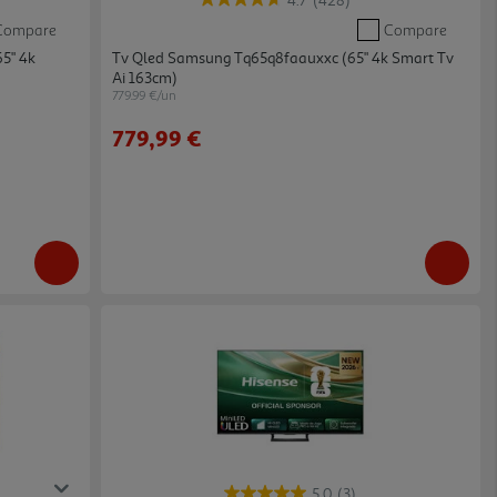
4.7
(428)
Compare
Compare
5" 4k
Tv Qled Samsung Tq65q8faauxxc (65" 4k Smart Tv
Ai 163cm)
779.99 €/un
779,99 €
5.0
(3)