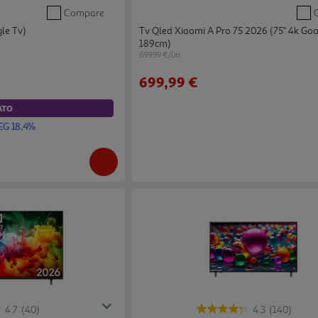
Compare
gle Tv)
Tv Qled Xiaomi A Pro 75 2026 (75" 4k Goo
189cm)
699.99 €/un
699,99 €
ATO
EG 18,4%
4.7
(40)
4.3
(140)