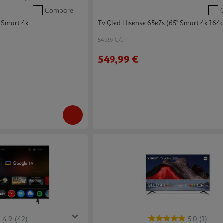
Compare
" Smart 4k
Tv Qled Hisense 65e7s (65" Smart 4k 164
549.99 €/un
549,99 €
4.9
(42)
5.0
(1)