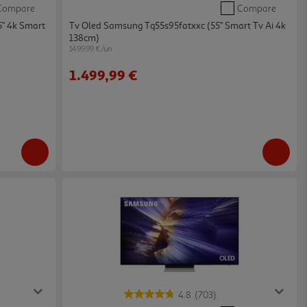
Compare
Compare
5" 4k Smart
Tv Oled Samsung Tq55s95fatxxc (55" Smart Tv Ai 4k
138cm)
1499.99 €/un
1.499,99 €
4.8
(703)