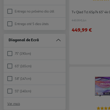
Entrega no próximo dia útil
Tv Qled Tcl 65p7k 65" 4k 
Refine by Dias de entrega: Entrega no próximo dia útil
449.99 €/un
Entrega até 5 dias úteis
Refine by Dias de entrega: Entrega até 5 dias úteis
449,99 €
Diagonal de Ecrã
75'' (190cm)
Refine by Diagonal de Ecrã: 75'' (190cm)
65'' (165cm)
Refine by Diagonal de Ecrã: 65'' (165cm)
58'' (147cm)
Refine by Diagonal de Ecrã: 58'' (147cm)
55'' (140cm)
Refine by Diagonal de Ecrã: 55'' (140cm)
Ver mais