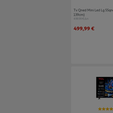
Tv Qned Mini Led Lg 55qn
139cm)
499.99 €/un
499,99 €