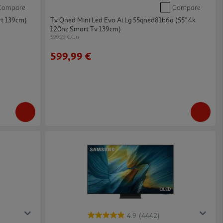
Compare
Compare
rt 139cm)
Tv Qned Mini Led Evo Ai Lg 55qned81b6a (55" 4k
120hz Smart Tv 139cm)
599.99 €/un
599,99 €
4.9
(4442)