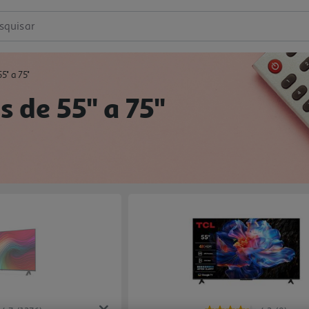
squisar
' a 75''
de 55'' a 75''