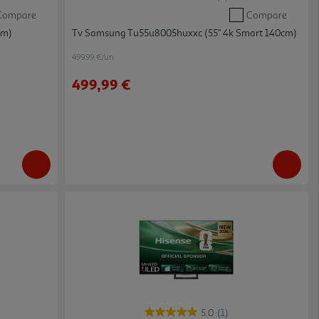
Compare
Compare
cm)
Tv Samsung Tu55u8005huxxc (55" 4k Smart 140cm)
499.99 €/un
499,99 €
5.0
(1)