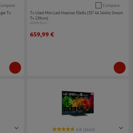
Compare
Compare
gle Tv
Tv Uled Mini Led Hisense 55e8s (55" 4k 144hz Smart
Tv 139cm)
659.99 €/un
659,99 €
4.8
(1442)