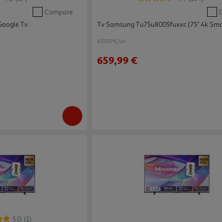
Compare
Google Tv
Tv Samsung Tu75u8005fuxxc (75" 4k Sm
659.99 €/un
659,99 €
5.0
(1)