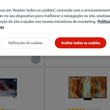
4.7
(1376)
4.3
(8)
Compare
icar em "Aceitar todos os cookies", concorda com o armazenamen
6a.aeu (4k Smart 75"
Tv Tcl 55p6k (55" 4k Smart 139cm)
es no seu dispositivo para melhorar a navegação no site, analisa
zação do site e ajudar nas nossas iniciativas de marketing.
Polític
299.99 €/un
ies
299,99 €
ível online
Definições de cookies
Aceitar todos os cookies
5'' a 75''