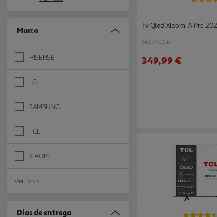
Tv Qled Xiaomi A Pro 202
Marca
349.99 €/un
HISENSE
349,99 €
Refine by Marca: HISENSE
LG
Refine by Marca: LG
SAMSUNG
Refine by Marca: SAMSUNG
TCL
Refine by Marca: TCL
XIAOMI
Refine by Marca: XIAOMI
Ver mais
Dias de entrega