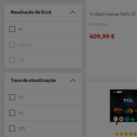
Resolução do Ecrã
Tv Qled Hisense 55e7s 55
409.99 €/un
4k
Refine by Resolução do Ecrã: 4k
409,99 €
Full HD
Resolução do Ecrã Full HD is not selectable
HD
Resolução do Ecrã HD is not selectable
Taxa de atualização
50
Refine by Taxa de atualização: 50
60
Refine by Taxa de atualização: 60
100
Refine by Taxa de atualização: 100