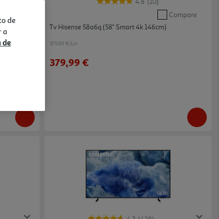
4.8
(10)
Compare
Compare
to de
Tv Hisense 58a6q (58'' Smart 4k 146cm)
r a
a de
379.99 €/un
379,99 €