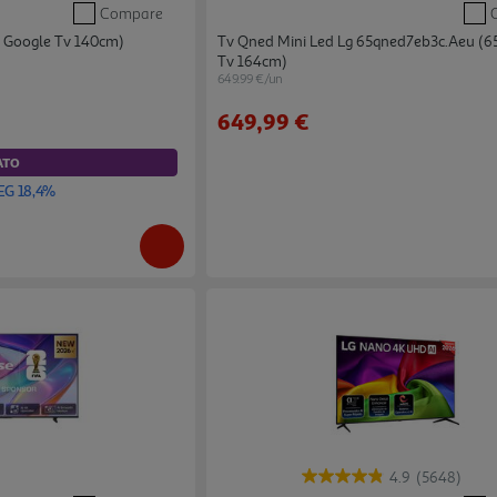
Compare
k Google Tv 140cm)
Tv Qned Mini Led Lg 65qned7eb3c.aeu (6
Tv 164cm)
649.99 €/un
649,99 €
ATO
EG 18,4%
4.9
(5648)